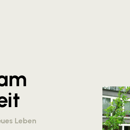
 am
eit
eues Leben