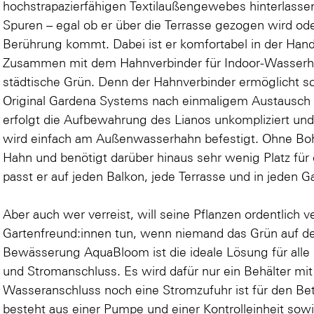
hochstrapazierfähigen Textilaußengewebes hinterlasse
Spuren – egal ob er über die Terrasse gezogen wird od
Berührung kommt. Dabei ist er komfortabel in der Handh
Zusammen mit dem Hahnverbinder für Indoor-Wasserhäh
städtische Grün. Denn der Hahnverbinder ermöglicht s
Original Gardena Systems nach einmaligem Austausch d
erfolgt die Aufbewahrung des Lianos unkompliziert und
wird einfach am Außenwasserhahn befestigt. Ohne Bohr
Hahn und benötigt darüber hinaus sehr wenig Platz fü
passt er auf jeden Balkon, jede Terrasse und in jeden G
Aber auch wer verreist, will seine Pflanzen ordentlich 
Gartenfreund:innen tun, wenn niemand das Grün auf d
Bewässerung AquaBloom ist die ideale Lösung für alle
und Stromanschluss. Es wird dafür nur ein Behälter mi
Wasseranschluss noch eine Stromzufuhr ist für den Bet
besteht aus einer Pumpe und einer Kontrolleinheit sowi