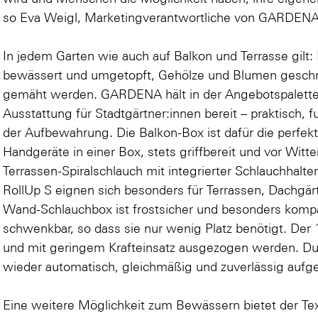
so Eva Weigl, Marketingverantwortliche von GARDENA 
In jedem Garten wie auch auf Balkon und Terrasse gilt
bewässert und umgetopft, Gehölze und Blumen geschni
gemäht werden. GARDENA hält in der Angebotspalette c
Ausstattung für Stadtgärtner:innen bereit – praktisch, f
der Aufbewahrung. Die Balkon-Box ist dafür die perfek
Handgeräte in einer Box, stets griffbereit und vor Witt
Terrassen-Spiralschlauch mit integrierter Schlauchhal
RollUp S eignen sich besonders für Terrassen, Dachgär
Wand-Schlauchbox ist frostsicher und besonders komp
schwenkbar, so dass sie nur wenig Platz benötigt. De
und mit geringem Krafteinsatz ausgezogen werden. Du
wieder automatisch, gleichmäßig und zuverlässig aufger
Eine weitere Möglichkeit zum Bewässern bietet der Tex