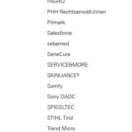
PAGRO
PHH Rechtsanwält:innen
Primark
Salesforce
sebamed
SeneCura
SERVICE&MORE
SKINUANCE®
Somfy
Sony DADC
SPIEGLTEC
STIHL Tirol
Trend Micro