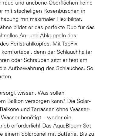
n raue und unebene Oberflächen keine
er mit stacheligen Rosenbüschen in
abung mit maximaler Flexibilität.
ne bildet er das perfekte Duo für das
chnelles An- und Abkuppeln des
es Perlstrahlkopfes. Mit TapFix
 komfortabel, denn der Schlauchhalter
en oder Schrauben sitzt er fest am
r die Aufbewahrung des Schlauches. So
arten.
versorgt wissen. Was sollen
em Balkon versorgen kann? Die Solar-
 Balkone und Terrassen ohne Wasser-
t Wasser benötigt – weder ein
rieb erforderlich! Das AquaBloom Set
e einem Solarpanel mit Batterie. Bis zu