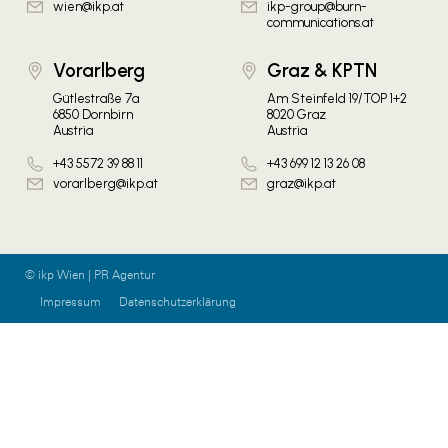
wien@ikp.at
ikp-group@burn-
communications.at
Vorarlberg
Graz & KPTN
Gütlestraße 7a
Am Steinfeld 19/TOP 1+2
6850 Dornbirn
8020 Graz
Austria
Austria
+43 5572 39 88 11
+43 699 12 13 26 08
vorarlberg@ikp.at
graz@ikp.at
© ikp Wien | PR Agentur
Impressum
Datenschutzerklärung