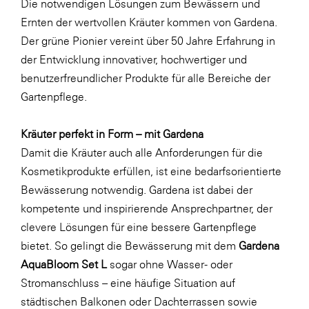
Die notwendigen Lösungen zum Bewässern und
SERVICE&MORE
Ernten der wertvollen Kräuter kommen von Gardena.
Der grüne Pionier vereint über 50 Jahre Erfahrung in
SKINUANCE®
der Entwicklung innovativer, hochwertiger und
Somfy
benutzerfreundlicher Produkte für alle Bereiche der
Sony DADC
Gartenpflege.
SPIEGLTEC
Kräuter perfekt in Form – mit Gardena
STIHL Tirol
Damit die Kräuter auch alle Anforderungen für die
Trend Micro
Kosmetikprodukte erfüllen, ist eine bedarfsorientierte
Bewässerung notwendig. Gardena ist dabei der
TAG GmbH
kompetente und inspirierende Ansprechpartner, der
VALETTA
clevere Lösungen für eine bessere Gartenpflege
Verband Druck Medien Österreich
bietet. So gelingt die Bewässerung mit dem
Gardena
AquaBloom Set L
sogar ohne Wasser- oder
Wirtschaftskammer Salzburg
Stromanschluss – eine häufige Situation auf
WKS Fachgruppe Fahrzeughandel und
städtischen Balkonen oder Dachterrassen sowie
Fahrzeugtechnik