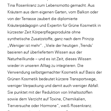
LAT Nitrogen
Tina Rosenkranz zum Lebensmotto gemacht. Aus
Libro
Kräutern aus dem eigenen Garten, vom Balkon oder
von der Terrasse zaubert die diplomierte
Lidl Österreich
Kräuterpädagogin und Expertin für Grüne Kosmetik in
Die Menü-Manufaktur
kürzester Zeit Körperpflegeprodukte ohne
MTH Retail Group
synthetische Zusatzstoffe, ganz nach dem Prinzip
„Weniger ist mehr“. „Viele der heutigen ‚Trends‘
OMV
basieren auf überliefertem Wissen aus der
OptimaMed
Naturheilkunde – und es ist Zeit, dieses Wissen
PAGRO
wieder in unseren Alltag zu integrieren. Die
Verwendung selbstgemachter Kosmetik auf Basis der
PHH Rechtsanwält:innen
Grünen Kosmetik bedeutet kürzere Transportwege,
Primark
weniger Verpackung und damit auch weniger Abfall.
Salesforce
Sie punktet mit der Reduktion von Inhaltsstoffen
sowie dem Verzicht auf Toxine, Chemikalien,
sebamed
Tierversuche oder Hormone“, weiß Rosenkranz.
SeneCura