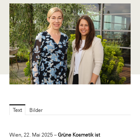
Blaguss
Bundesverband Sonnenschutztechnik
Cineplexx
Colmobil Austria
Controller Institut
Darbo
Designer Outlets Parndorf und Salzburg
DOMOFERM
Essity
EY
Text
Bilder
FG UBIT Salzburg
foodaffairs
Wien, 22. Mai 2025 –
Grüne Kosmetik ist