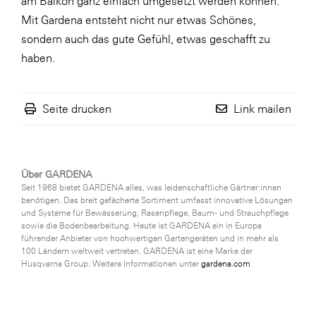
am Balkon ganz einfach umgesetzt werden können:
Mit Gardena entsteht nicht nur etwas Schönes,
sondern auch das gute Gefühl, etwas geschafft zu
haben.
Seite drucken
Link mailen
Über GARDENA
Seit 1968 bietet GARDENA alles, was leidenschaftliche Gärtner:innen
benötigen. Das breit gefächerte Sortiment umfasst innovative Lösungen
und Systeme für Bewässerung, Rasenpflege, Baum- und Strauchpflege
sowie die Bodenbearbeitung. Heute ist GARDENA ein in Europa
führender Anbieter von hochwertigen Gartengeräten und in mehr als
100 Ländern weltweit vertreten. GARDENA ist eine Marke der
Husqvarna Group. Weitere Informationen unter
gardena.com
.