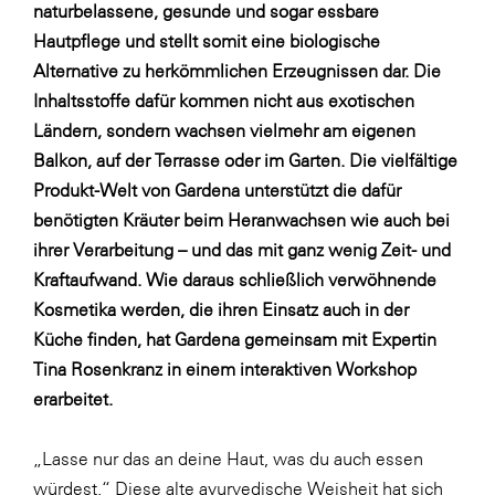
Fressnapf
naturbelassene, gesunde und sogar essbare
Hautpflege und stellt somit eine biologische
FRoSTA
Alternative zu herkömmlichen Erzeugnissen dar. Die
FV Energierohstoff & Kraftstoff
Inhaltsstoffe dafür kommen nicht aus exotischen
Gardena
Ländern, sondern wachsen vielmehr am eigenen
Balkon, auf der Terrasse oder im Garten. Die vielfältige
Gas Connect Austria
Produkt-Welt von Gardena unterstützt die dafür
GBV - Verband gemeinnütziger
benötigten Kräuter beim Heranwachsen wie auch bei
Bauvereinigungen
ihrer Verarbeitung – und das mit ganz wenig Zeit- und
Getzner Werkstoffe
Kraftaufwand. Wie daraus schließlich verwöhnende
Heimat Österreich
Kosmetika werden, die ihren Einsatz auch in der
Küche finden,
hat Gardena gemeinsam mit Expertin
ikp
Tina Rosenkranz in einem interaktiven Workshop
Johnson & Johnson
erarbeitet.
JELD-WEN DANA
„Lasse nur das an deine Haut, was du auch essen
kosaplaner
würdest.“ Diese alte ayurvedische Weisheit hat sich