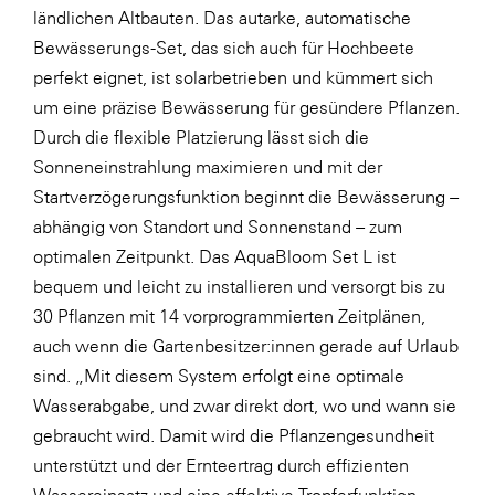
ländlichen Altbauten. Das autarke, automatische
WKS Fachgruppe Finanzdienstleister
Bewässerungs-Set, das sich auch für Hochbeete
perfekt eignet, ist solarbetrieben und kümmert sich
WK UBIT
um eine präzise Bewässerung für gesündere Pflanzen.
Zühlke
Durch die flexible Platzierung lässt sich die
Media
Sonneneinstrahlung maximieren und mit der
Startverzögerungsfunktion beginnt die Bewässerung –
abhängig von Standort und Sonnenstand – zum
optimalen Zeitpunkt. Das AquaBloom Set L ist
bequem und leicht zu installieren und versorgt bis zu
30 Pflanzen mit 14 vorprogrammierten Zeitplänen,
auch wenn die Gartenbesitzer:innen gerade auf Urlaub
sind. „Mit diesem System erfolgt eine optimale
Wasserabgabe, und zwar direkt dort, wo und wann sie
gebraucht wird. Damit wird die Pflanzengesundheit
unterstützt und der Ernteertrag durch effizienten
Wassereinsatz und eine effektive Tropferfunktion