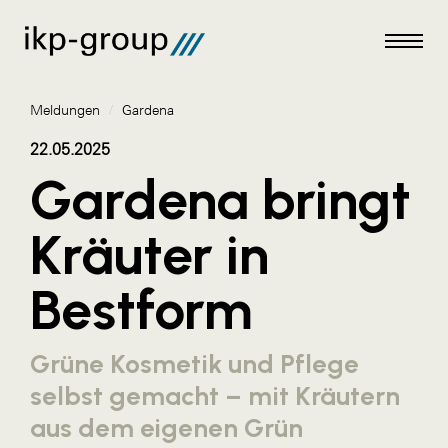
Meldungen
/
Gardena
22.05.2025
Gardena bringt
Meldungen
Kräuter in
AKTUELLES
Bestform
ACO
ALEX Krems
Grüne Kosmetik und Pflege
Amazon Web Services
selbst gemacht – mit Kräutern
Artweger
aus dem eigenen Grün
AustroCel Hallein