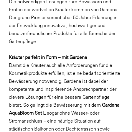
Die notwendigen Lösungen zum Bewässern und
SERVICE&MORE
Ernten der wertvollen Kräuter kommen von Gardena.
Der grüne Pionier vereint über 50 Jahre Erfahrung in
SKINUANCE®
der Entwicklung innovativer, hochwertiger und
Somfy
benutzerfreundlicher Produkte für alle Bereiche der
Sony DADC
Gartenpflege.
SPIEGLTEC
Kräuter perfekt in Form – mit Gardena
STIHL Tirol
Damit die Kräuter auch alle Anforderungen für die
Trend Micro
Kosmetikprodukte erfüllen, ist eine bedarfsorientierte
Bewässerung notwendig. Gardena ist dabei der
TAG GmbH
kompetente und inspirierende Ansprechpartner, der
VALETTA
clevere Lösungen für eine bessere Gartenpflege
Verband Druck Medien Österreich
bietet. So gelingt die Bewässerung mit dem
Gardena
AquaBloom Set L
sogar ohne Wasser- oder
Wirtschaftskammer Salzburg
Stromanschluss – eine häufige Situation auf
WKS Fachgruppe Fahrzeughandel und
städtischen Balkonen oder Dachterrassen sowie
Fahrzeugtechnik