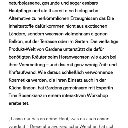
Fressnapf
naturbelassene, gesunde und sogar essbare
Hautpflege und stellt somit eine biologische
FRoSTA
Alternative zu herkömmlichen Erzeugnissen dar. Die
FV Energierohstoff & Kraftstoff
Inhaltsstoffe dafür kommen nicht aus exotischen
Gardena
Ländern, sondern wachsen vielmehr am eigenen
Balkon, auf der Terrasse oder im Garten. Die vielfältige
Gas Connect Austria
Produkt-Welt von Gardena unterstützt die dafür
GBV - Verband gemeinnütziger
benötigten Kräuter beim Heranwachsen wie auch bei
Bauvereinigungen
ihrer Verarbeitung – und das mit ganz wenig Zeit- und
Getzner Werkstoffe
Kraftaufwand. Wie daraus schließlich verwöhnende
Heimat Österreich
Kosmetika werden, die ihren Einsatz auch in der
Küche finden,
hat Gardena gemeinsam mit Expertin
ikp
Tina Rosenkranz in einem interaktiven Workshop
Johnson & Johnson
erarbeitet.
JELD-WEN DANA
„Lasse nur das an deine Haut, was du auch essen
kosaplaner
würdest.“ Diese alte ayurvedische Weisheit hat sich