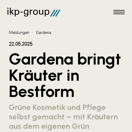
Meldungen
/
Gardena
22.05.2025
Gardena bringt
Meldungen
Kräuter in
AKTUELLES
Bestform
ACO
ALEX Krems
Grüne Kosmetik und Pflege
Amazon Web Services
selbst gemacht – mit Kräutern
Artweger
aus dem eigenen Grün
AustroCel Hallein