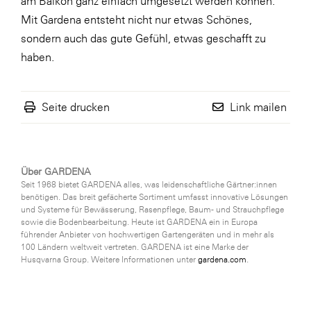
am Balkon ganz einfach umgesetzt werden können:
Mit Gardena entsteht nicht nur etwas Schönes,
sondern auch das gute Gefühl, etwas geschafft zu
haben.
Seite drucken
Link mailen
Über GARDENA
Seit 1968 bietet GARDENA alles, was leidenschaftliche Gärtner:innen
benötigen. Das breit gefächerte Sortiment umfasst innovative Lösungen
und Systeme für Bewässerung, Rasenpflege, Baum- und Strauchpflege
sowie die Bodenbearbeitung. Heute ist GARDENA ein in Europa
führender Anbieter von hochwertigen Gartengeräten und in mehr als
100 Ländern weltweit vertreten. GARDENA ist eine Marke der
Husqvarna Group. Weitere Informationen unter
gardena.com
.