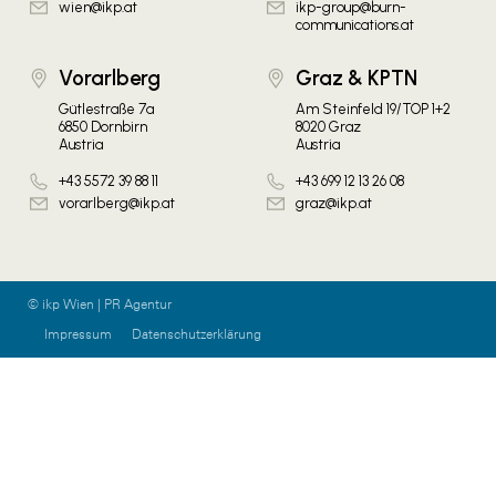
wien@ikp.at
ikp-group@burn-
communications.at
Vorarlberg
Graz & KPTN
Gütlestraße 7a
Am Steinfeld 19/TOP 1+2
6850 Dornbirn
8020 Graz
Austria
Austria
+43 5572 39 88 11
+43 699 12 13 26 08
vorarlberg@ikp.at
graz@ikp.at
© ikp Wien | PR Agentur
Impressum
Datenschutzerklärung