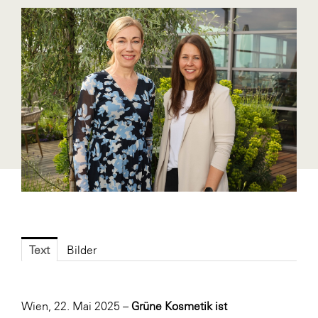
Blaguss
Bundesverband Sonnenschutztechnik
Cineplexx
Colmobil Austria
Controller Institut
Darbo
Designer Outlets Parndorf und Salzburg
DOMOFERM
Essity
EY
Text
Bilder
FG UBIT Salzburg
foodaffairs
Wien, 22. Mai 2025 –
Grüne Kosmetik ist