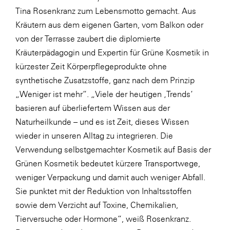
LAT Nitrogen
Tina Rosenkranz zum Lebensmotto gemacht. Aus
Libro
Kräutern aus dem eigenen Garten, vom Balkon oder
von der Terrasse zaubert die diplomierte
Lidl Österreich
Kräuterpädagogin und Expertin für Grüne Kosmetik in
Die Menü-Manufaktur
kürzester Zeit Körperpflegeprodukte ohne
MTH Retail Group
synthetische Zusatzstoffe, ganz nach dem Prinzip
„Weniger ist mehr“. „Viele der heutigen ‚Trends‘
OMV
basieren auf überliefertem Wissen aus der
OptimaMed
Naturheilkunde – und es ist Zeit, dieses Wissen
PAGRO
wieder in unseren Alltag zu integrieren. Die
Verwendung selbstgemachter Kosmetik auf Basis der
PHH Rechtsanwält:innen
Grünen Kosmetik bedeutet kürzere Transportwege,
Primark
weniger Verpackung und damit auch weniger Abfall.
Salesforce
Sie punktet mit der Reduktion von Inhaltsstoffen
sowie dem Verzicht auf Toxine, Chemikalien,
sebamed
Tierversuche oder Hormone“, weiß Rosenkranz.
SeneCura