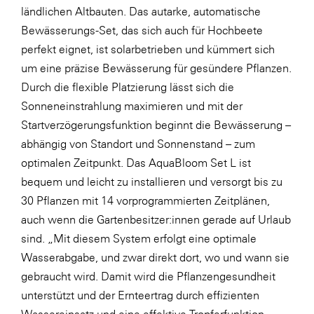
ländlichen Altbauten. Das autarke, automatische
WKS Fachgruppe Finanzdienstleister
Bewässerungs-Set, das sich auch für Hochbeete
perfekt eignet, ist solarbetrieben und kümmert sich
WK UBIT
um eine präzise Bewässerung für gesündere Pflanzen.
Zühlke
Durch die flexible Platzierung lässt sich die
Media
Sonneneinstrahlung maximieren und mit der
Startverzögerungsfunktion beginnt die Bewässerung –
abhängig von Standort und Sonnenstand – zum
optimalen Zeitpunkt. Das AquaBloom Set L ist
bequem und leicht zu installieren und versorgt bis zu
30 Pflanzen mit 14 vorprogrammierten Zeitplänen,
auch wenn die Gartenbesitzer:innen gerade auf Urlaub
sind. „Mit diesem System erfolgt eine optimale
Wasserabgabe, und zwar direkt dort, wo und wann sie
gebraucht wird. Damit wird die Pflanzengesundheit
unterstützt und der Ernteertrag durch effizienten
Wassereinsatz und eine effektive Tropferfunktion