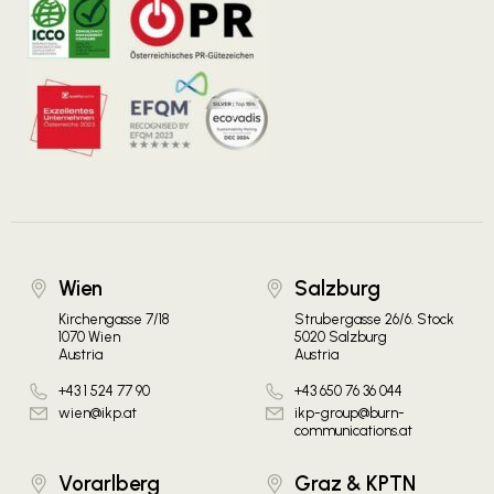
Wien
Salzburg
Kirchengasse 7/18
Strubergasse 26/6. Stock
1070 Wien
5020 Salzburg
Austria
Austria
+43 1 524 77 90
+43 650 76 36 044
wien@ikp.at
ikp-group@burn-
communications.at
Vorarlberg
Graz & KPTN