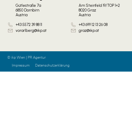
Gütlestraße 7a
Am Steinfeld 19/TOP 1+2
6850 Dornbirn
8020 Graz
Austria
Austria
+43 5572 39 88 11
+43 699 12 13 26 08
vorarlberg@ikp.at
graz@ikp.at
© ikp Wien | PR Agentur
Impressum
Datenschutzerklärung