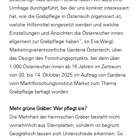
LAT Nitrogen
Umfrage durchgeführt, bei der uns konkret interessiert
Libro
hat, wie die Grabpflege in Österreich organisiert ist,
welche Hilfsmittel eingesetzt werden und welche
Lidl Österreich
Einstellungen und Ansichten die Österreicher:innen
Die Menü-Manufaktur
allgemein zur Grabpflege haben“, so Eva Weigl,
MTH Retail Group
Marketingverantwortliche Gardena Österreich, über
das Design des Forschungsprojekts, bei dem über
OMV
1.000 Österreicher:innen ab 16 Jahren im Zeitraum
OptimaMed
von 08. bis 14. Oktober 2025 im Auftrag von Gardena
PAGRO
vom Marktforschungsinstitut Market zum Thema
Grabpflege befragt wurden.
PHH Rechtsanwält:innen
Primark
Mehr grüne Gräber: Wer pflegt sie?
Salesforce
Die Mehrheit der heimischen Gräber besteht nicht
vornehmlich aus Steinplatten, sondern ist begrünt.
sebamed
Geografisch lassen sich Unterschiede erkennen: So
SeneCura