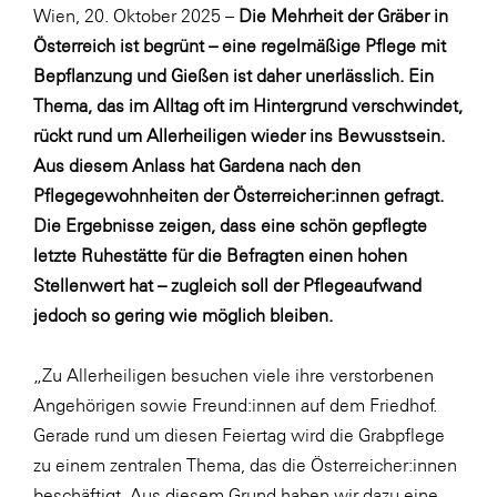
Fressnapf
Wien, 20. Oktober 2025 –
Die Mehrheit der Gräber in
Österreich ist begrünt – eine regelmäßige Pflege mit
FRoSTA
Bepflanzung und Gießen ist daher unerlässlich. Ein
FV Energierohstoff & Kraftstoff
Thema, das im Alltag oft im Hintergrund verschwindet,
Gardena
rückt rund um Allerheiligen wieder ins Bewusstsein.
Aus diesem Anlass hat Gardena nach den
Gas Connect Austria
Pflegegewohnheiten der Österreicher:innen gefragt.
GBV - Verband gemeinnütziger
Die Ergebnisse zeigen, dass eine schön gepflegte
Bauvereinigungen
letzte Ruhestätte für die Befragten einen hohen
Getzner Werkstoffe
Stellenwert hat – zugleich soll der Pflegeaufwand
Heimat Österreich
jedoch so gering wie möglich bleiben.
ikp
„Zu Allerheiligen besuchen viele ihre verstorbenen
Johnson & Johnson
Angehörigen sowie Freund:innen auf dem Friedhof.
JELD-WEN DANA
Gerade rund um diesen Feiertag wird die Grabpflege
zu einem zentralen Thema, das die Österreicher:innen
kosaplaner
beschäftigt. Aus diesem Grund haben wir dazu eine