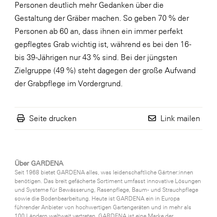
Personen deutlich mehr Gedanken über die
Gestaltung der Gräber machen. So geben 70 % der
Personen ab 60 an, dass ihnen ein immer perfekt
gepflegtes Grab wichtig ist, während es bei den 16-
bis 39-Jährigen nur 43 % sind. Bei der jüngsten
Zielgruppe (49 %) steht dagegen der große Aufwand
der Grabpflege im Vordergrund.
Seite drucken
Link mailen
Über GARDENA
Seit 1968 bietet GARDENA alles, was leidenschaftliche Gärtner:innen
benötigen. Das breit gefächerte Sortiment umfasst innovative Lösungen
und Systeme für Bewässerung, Rasenpflege, Baum- und Strauchpflege
sowie die Bodenbearbeitung. Heute ist GARDENA ein in Europa
führender Anbieter von hochwertigen Gartengeräten und in mehr als
100 Ländern weltweit vertreten. GARDENA ist eine Marke der