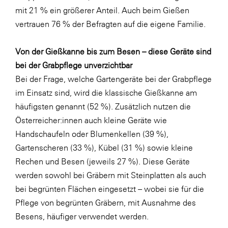
mit 21 % ein größerer Anteil. Auch beim Gießen
WKS Fachgruppe Finanzdienstleister
vertrauen 76 % der Befragten auf die eigene Familie.
WK UBIT
Von der Gießkanne bis zum Besen – diese Geräte sind
Zühlke
bei der Grabpflege unverzichtbar
Media
Bei der Frage, welche Gartengeräte bei der Grabpflege
im Einsatz sind, wird die klassische Gießkanne am
häufigsten genannt (52 %). Zusätzlich nutzen die
Österreicher:innen auch kleine Geräte wie
Handschaufeln oder Blumenkellen (39 %),
Gartenscheren (33 %), Kübel (31 %) sowie kleine
Rechen und Besen (jeweils 27 %). Diese Geräte
werden sowohl bei Gräbern mit Steinplatten als auch
bei begrünten Flächen eingesetzt – wobei sie für die
Pflege von begrünten Gräbern, mit Ausnahme des
Besens, häufiger verwendet werden.