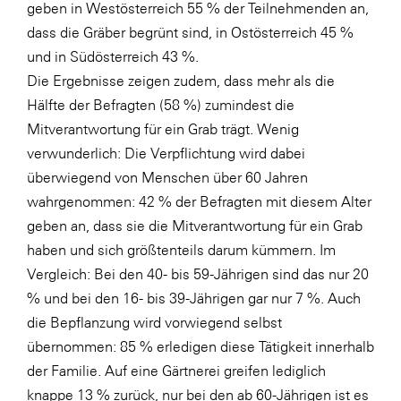
geben in Westösterreich 55 % der Teilnehmenden an,
SERVICE&MORE
dass die Gräber begrünt sind, in Ostösterreich 45 %
und in Südösterreich 43 %.
SKINUANCE®
Die Ergebnisse zeigen zudem, dass mehr als die
Somfy
Hälfte der Befragten (58 %) zumindest die
Sony DADC
Mitverantwortung für ein Grab trägt. Wenig
verwunderlich: Die Verpflichtung wird dabei
SPIEGLTEC
überwiegend von Menschen über 60 Jahren
STIHL Tirol
wahrgenommen: 42 % der Befragten mit diesem Alter
Trend Micro
geben an, dass sie die Mitverantwortung für ein Grab
haben und sich größtenteils darum kümmern. Im
TAG GmbH
Vergleich: Bei den 40- bis 59-Jährigen sind das nur 20
VALETTA
% und bei den 16- bis 39-Jährigen gar nur 7 %. Auch
Verband Druck Medien Österreich
die Bepflanzung wird vorwiegend selbst
übernommen: 85 % erledigen diese Tätigkeit innerhalb
Wirtschaftskammer Salzburg
der Familie. Auf eine Gärtnerei greifen lediglich
WKS Fachgruppe Fahrzeughandel und
knappe 13 % zurück, nur bei den ab 60-Jährigen ist es
Fahrzeugtechnik