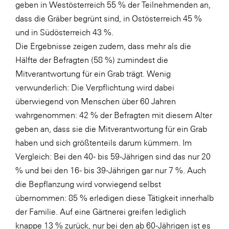
geben in Westösterreich 55 % der Teilnehmenden an,
SERVICE&MORE
dass die Gräber begrünt sind, in Ostösterreich 45 %
und in Südösterreich 43 %.
SKINUANCE®
Die Ergebnisse zeigen zudem, dass mehr als die
Somfy
Hälfte der Befragten (58 %) zumindest die
Sony DADC
Mitverantwortung für ein Grab trägt. Wenig
verwunderlich: Die Verpflichtung wird dabei
SPIEGLTEC
überwiegend von Menschen über 60 Jahren
STIHL Tirol
wahrgenommen: 42 % der Befragten mit diesem Alter
Trend Micro
geben an, dass sie die Mitverantwortung für ein Grab
haben und sich größtenteils darum kümmern. Im
TAG GmbH
Vergleich: Bei den 40- bis 59-Jährigen sind das nur 20
VALETTA
% und bei den 16- bis 39-Jährigen gar nur 7 %. Auch
Verband Druck Medien Österreich
die Bepflanzung wird vorwiegend selbst
übernommen: 85 % erledigen diese Tätigkeit innerhalb
Wirtschaftskammer Salzburg
der Familie. Auf eine Gärtnerei greifen lediglich
WKS Fachgruppe Fahrzeughandel und
knappe 13 % zurück, nur bei den ab 60-Jährigen ist es
Fahrzeugtechnik