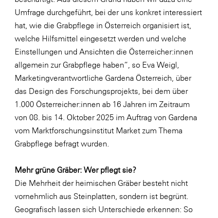
LAT Nitrogen
Umfrage durchgeführt, bei der uns konkret interessiert
Libro
hat, wie die Grabpflege in Österreich organisiert ist,
welche Hilfsmittel eingesetzt werden und welche
Lidl Österreich
Einstellungen und Ansichten die Österreicher:innen
Die Menü-Manufaktur
allgemein zur Grabpflege haben“, so Eva Weigl,
MTH Retail Group
Marketingverantwortliche Gardena Österreich, über
das Design des Forschungsprojekts, bei dem über
OMV
1.000 Österreicher:innen ab 16 Jahren im Zeitraum
OptimaMed
von 08. bis 14. Oktober 2025 im Auftrag von Gardena
PAGRO
vom Marktforschungsinstitut Market zum Thema
Grabpflege befragt wurden.
PHH Rechtsanwält:innen
Primark
Mehr grüne Gräber: Wer pflegt sie?
Salesforce
Die Mehrheit der heimischen Gräber besteht nicht
vornehmlich aus Steinplatten, sondern ist begrünt.
sebamed
Geografisch lassen sich Unterschiede erkennen: So
SeneCura