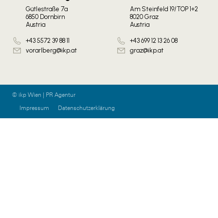
Gütlestraße 7a
Am Steinfeld 19/TOP 1+2
6850 Dornbirn
8020 Graz
Austria
Austria
+43 5572 39 88 11
+43 699 12 13 26 08
vorarlberg@ikp.at
graz@ikp.at
© ikp Wien | PR Agentur
Impressum
Datenschutzerklärung