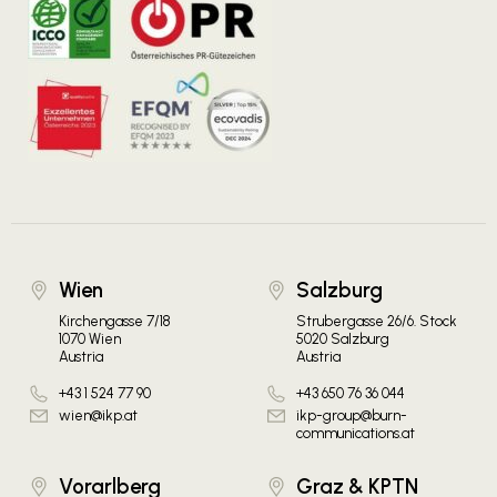
Wien
Salzburg
Kirchengasse 7/18
Strubergasse 26/6. Stock
1070 Wien
5020 Salzburg
Austria
Austria
+43 1 524 77 90
+43 650 76 36 044
wien@ikp.at
ikp-group@burn-
communications.at
Vorarlberg
Graz & KPTN