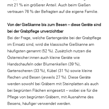
mit 21 % ein größerer Anteil. Auch beim Gießen
WKS Fachgruppe Finanzdienstleister
vertrauen 76 % der Befragten auf die eigene Familie.
WK UBIT
Von der Gießkanne bis zum Besen – diese Geräte sind
Zühlke
bei der Grabpflege unverzichtbar
Media
Bei der Frage, welche Gartengeräte bei der Grabpflege
im Einsatz sind, wird die klassische Gießkanne am
häufigsten genannt (52 %). Zusätzlich nutzen die
Österreicher:innen auch kleine Geräte wie
Handschaufeln oder Blumenkellen (39 %),
Gartenscheren (33 %), Kübel (31 %) sowie kleine
Rechen und Besen (jeweils 27 %). Diese Geräte
werden sowohl bei Gräbern mit Steinplatten als auch
bei begrünten Flächen eingesetzt – wobei sie für die
Pflege von begrünten Gräbern, mit Ausnahme des
Besens, häufiger verwendet werden.