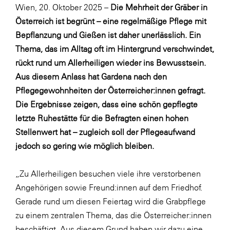
Fressnapf
Wien, 20. Oktober 2025 –
Die Mehrheit der Gräber in
Österreich ist begrünt – eine regelmäßige Pflege mit
FRoSTA
Bepflanzung und Gießen ist daher unerlässlich. Ein
FV Energierohstoff & Kraftstoff
Thema, das im Alltag oft im Hintergrund verschwindet,
Gardena
rückt rund um Allerheiligen wieder ins Bewusstsein.
Aus diesem Anlass hat Gardena nach den
Gas Connect Austria
Pflegegewohnheiten der Österreicher:innen gefragt.
GBV - Verband gemeinnütziger
Die Ergebnisse zeigen, dass eine schön gepflegte
Bauvereinigungen
letzte Ruhestätte für die Befragten einen hohen
Getzner Werkstoffe
Stellenwert hat – zugleich soll der Pflegeaufwand
Heimat Österreich
jedoch so gering wie möglich bleiben.
ikp
„Zu Allerheiligen besuchen viele ihre verstorbenen
Johnson & Johnson
Angehörigen sowie Freund:innen auf dem Friedhof.
JELD-WEN DANA
Gerade rund um diesen Feiertag wird die Grabpflege
zu einem zentralen Thema, das die Österreicher:innen
kosaplaner
beschäftigt. Aus diesem Grund haben wir dazu eine