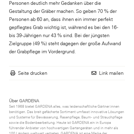
Personen deutlich mehr Gedanken über die
Gestaltung der Gräber machen. So geben 70 % der
Personen ab 60 an, dass ihnen ein immer perfekt
gepflegtes Grab wichtig ist, während es bei den 16-
bis 39-Jährigen nur 43 % sind. Bei der jüngsten
Zielgruppe (49 %) steht dagegen der große Aufwand
der Grabpflege im Vordergrund.
Seite drucken
Link mailen
Über GARDENA
Seit 1968 bietet GARDENA alles, was leidenschaftliche Gärtner:innen
benötigen. Das breit gefächerte Sortiment umfasst innovative Lösungen
und Systeme für Bewässerung, Rasenpflege, Baum- und Strauchpflege
sowie die Bodenbearbeitung. Heute ist GARDENA ein in Europa
führender Anbieter von hochwertigen Gartengeräten und in mehr als
100 Ländern weltweit vertreten. GARDENA ist eine Marke der