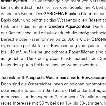
smart system
. Das vollständige Sortiment von Versen
kann unterirdisch installiert werden. Sobald ihre Arbei
wieder im Boden. Die
GARDENA Pipeline
bildet mit ei
Basis dafür und bringt so das Wasser zu allen Rasenfl
funktioniert das mit dem
Gardena AquaContour
. Der Vi
der Rasenfläche und erlaubt dadurch die maßgeschneid
Bereiche oder Rasenformen bis zu 350 m². Der
Garden
eignet sich perfekt für die Bewässerung von quadratis
bis 140 m². Auf kleine und schmale Rasenflächen sind 
ausgerichtet. Dank des großen Einstellbereichs des S
besonders gut in Eckbereichen verwendet werden.
Technik trifft Anspruch: Was muss smarte Bewässerung
Doch sind die Österreicher:innen an solchen automa
überhaupt interessiert? Ja! Fast die Hälfte der Befragt
interessant für den eigenen Garten wäre. Vor allem jün
reges Interesse mit 55 % bei den 16- bis 39-Jährigen. 