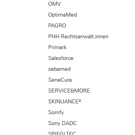
OMV
OptimaMed
PAGRO
PHH Rechtsanwält:innen
Primark
Salesforce
sebamed
SeneCura
SERVICE&MORE
SKINUANCE®
Somfy
Sony DADC
SPIEGLTEC