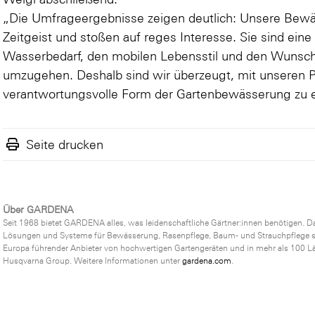
„Die Umfrageergebnisse zeigen deutlich: Unsere Bew
Zeitgeist und stoßen auf reges Interesse. Sie sind ein
Wasserbedarf, den mobilen Lebensstil und den Wunsch,
umzugehen. Deshalb sind wir überzeugt, mit unseren 
verantwortungsvolle Form der Gartenbewässerung zu 
Seite drucken
Über GARDENA
Seit 1968 bietet GARDENA alles, was leidenschaftliche Gärtner:innen benötigen. Da
Lösungen und Systeme für Bewässerung, Rasenpflege, Baum- und Strauchpflege s
Europa führender Anbieter von hochwertigen Gartengeräten und in mehr als 100 L
Husqvarna Group. Weitere Informationen unter
gardena.com
.