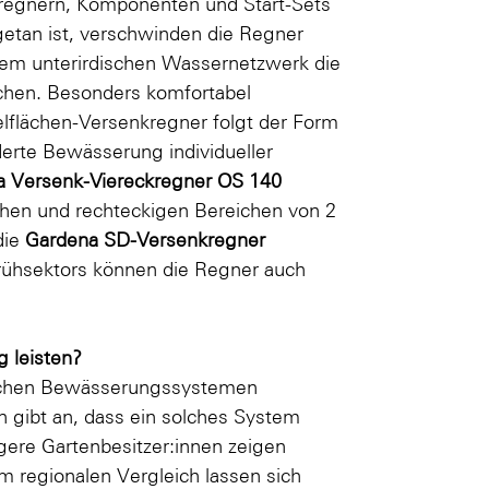
kregnern, Komponenten und Start-Sets
t getan ist, verschwinden die Regner
nem unterirdischen Wassernetzwerk die
ächen. Besonders komfortabel
elflächen-Versenkregner folgt der Form
erte Bewässerung individueller
a Versenk-Viereckregner OS 140
chen und rechteckigen Bereichen von 2
die
Gardena SD-Versenkregner
prühsektors können die Regner auch
 leisten?
tischen Bewässerungssystemen
en gibt an, dass ein solches System
gere Gartenbesitzer:innen zeigen
Im regionalen Vergleich lassen sich