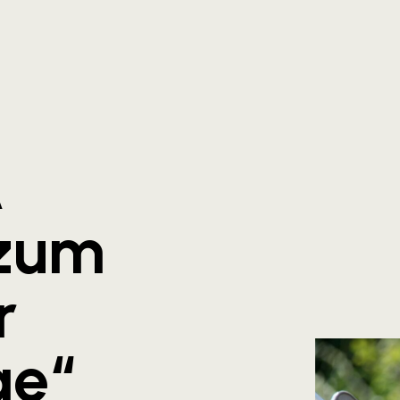
A
zum
r
ge“