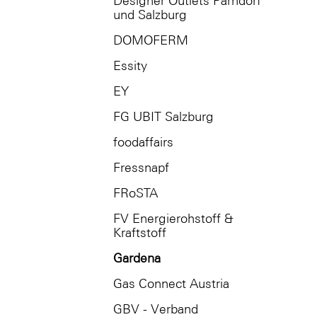
Designer Outlets Parndorf
und Salzburg
DOMOFERM
Essity
EY
FG UBIT Salzburg
foodaffairs
Fressnapf
FRoSTA
FV Energierohstoff &
Kraftstoff
Gardena
Gas Connect Austria
GBV - Verband