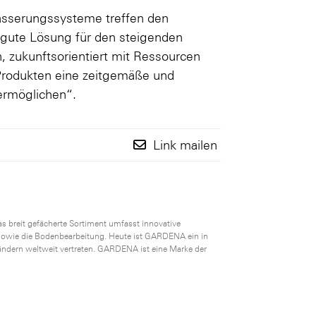
ässerungssysteme treffen den
e gute Lösung für den steigenden
 zukunftsorientiert mit Ressourcen
Produkten eine zeitgemäße und
ermöglichen“.
Link mailen
s breit gefächerte Sortiment umfasst innovative
owie die Bodenbearbeitung. Heute ist GARDENA ein in
ändern weltweit vertreten. GARDENA ist eine Marke der