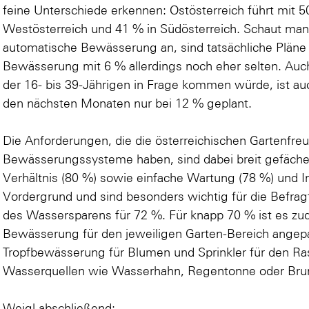
feine Unterschiede erkennen: Ostösterreich führt mit 5
Westösterreich und 41 % in Südösterreich. Schaut man si
automatische Bewässerung an, sind tatsächliche Pläne z
Bewässerung mit 6 % allerdings noch eher selten. Auch
der 16- bis 39-Jährigen in Frage kommen würde, ist au
den nächsten Monaten nur bei 12 % geplant.
Die Anforderungen, die die österreichischen Gartenfre
Bewässerungssysteme haben, sind dabei breit gefächer
Verhältnis (80 %) sowie einfache Wartung (78 %) und In
Vordergrund und sind besonders wichtig für die Befrag
des Wassersparens für 72 %. Für knapp 70 % ist es z
Bewässerung für den jeweiligen Garten-Bereich angepa
Tropfbewässerung für Blumen und Sprinkler für den Ra
Wasserquellen wie Wasserhahn, Regentonne oder Bru
Weigl abschließend: