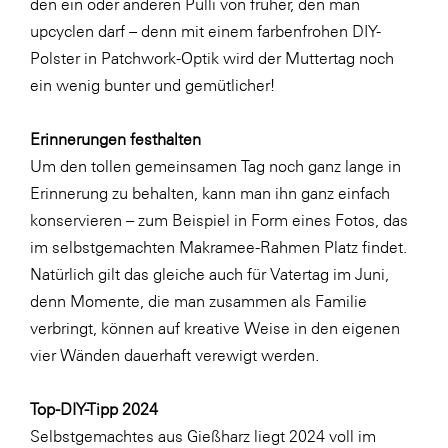
den ein oder anderen Pulli von früher, den man
SERVICE&MORE
upcyclen darf – denn mit einem farbenfrohen
DIY-
Polster
in Patchwork-Optik wird der Muttertag noch
SKINUANCE®
ein wenig bunter und gemütlicher!
Somfy
Sony DADC
Erinnerungen festhalten
Um den tollen gemeinsamen Tag noch ganz lange in
SPIEGLTEC
Erinnerung zu behalten, kann man ihn ganz einfach
STIHL Tirol
konservieren – zum Beispiel in Form eines Fotos, das
Trend Micro
im selbstgemachten
Makramee-Rahmen
Platz findet.
Natürlich gilt das gleiche auch für
Vatertag
im Juni,
TAG GmbH
denn Momente, die man zusammen als Familie
VALETTA
verbringt, können auf kreative Weise in den eigenen
Verband Druck Medien Österreich
vier Wänden dauerhaft verewigt werden.
Wirtschaftskammer Salzburg
Top-DIY-Tipp 2024
WKS Fachgruppe Fahrzeughandel und
Selbstgemachtes aus
Gießharz
liegt 2024 voll im
Fahrzeugtechnik