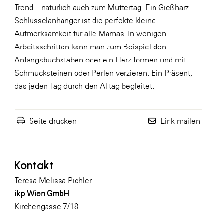
Trend – natürlich auch zum Muttertag. Ein Gießharz-
WKS Fachgruppe Finanzdienstleister
Schlüsselanhänger ist die perfekte kleine
Aufmerksamkeit für alle Mamas. In wenigen
WK UBIT
Arbeitsschritten kann man zum Beispiel den
Zühlke
Anfangsbuchstaben oder ein Herz formen und mit
Media
Schmucksteinen oder Perlen verzieren. Ein Präsent,
das jeden Tag durch den Alltag begleitet.
Seite drucken
Link mailen
Kontakt
Teresa Melissa Pichler
ikp Wien GmbH
Kirchengasse 7/18