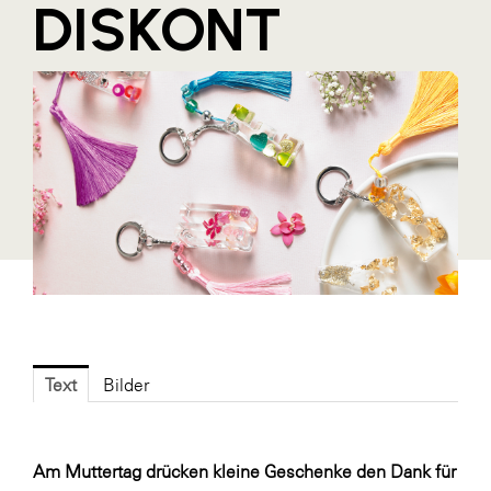
DISKONT
Blaguss
Bundesverband Sonnenschutztechnik
Cineplexx
Colmobil Austria
Controller Institut
Darbo
Designer Outlets Parndorf und Salzburg
DOMOFERM
Essity
EY
Text
Bilder
FG UBIT Salzburg
foodaffairs
Am Muttertag drücken kleine Geschenke den Dank für