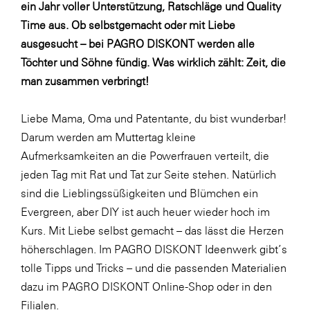
Fressnapf
ein Jahr voller Unterstützung, Ratschläge und Quality
Time aus. Ob selbstgemacht oder mit Liebe
FRoSTA
ausgesucht – bei PAGRO DISKONT werden alle
FV Energierohstoff & Kraftstoff
Töchter und Söhne fündig. Was wirklich zählt: Zeit, die
Gardena
man zusammen verbringt!
Gas Connect Austria
Liebe Mama, Oma und Patentante, du bist wunderbar!
GBV - Verband gemeinnütziger
Darum werden am Muttertag kleine
Bauvereinigungen
Aufmerksamkeiten an die Powerfrauen verteilt, die
Getzner Werkstoffe
jeden Tag mit Rat und Tat zur Seite stehen. Natürlich
Heimat Österreich
sind die Lieblingssüßigkeiten und Blümchen ein
Evergreen, aber DIY ist auch heuer wieder hoch im
ikp
Kurs. Mit Liebe selbst gemacht – das lässt die Herzen
Johnson & Johnson
höherschlagen. Im
PAGRO DISKONT Ideenwerk
gibt’s
JELD-WEN DANA
tolle Tipps und Tricks – und die passenden Materialien
dazu im
PAGRO DISKONT Online-Shop
oder in den
kosaplaner
Filialen.