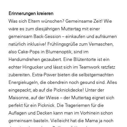
LAT Nitrogen
Libro
Erinnerungen kreieren
Was sich Eltern wünschen? Gemeinsame Zeit! Wie
Lidl Österreich
wäre es zum diesjährigen Muttertag mit einer
Die Menü-Manufaktur
gemeinsam Back-Session – einkaufen und aufräumen
MTH Retail Group
natürlich inklusive! Frühlingsgrüße zum Vernaschen,
also
Cake-Pops in Blumenoptik
, sind im
OMV
Handumdrehen gezaubert. Eine
Blütentorte
ist ein
OptimaMed
echter Hingucker und lässt sich im Teamwork ratzfatz
PAGRO
zubereiten. Extra-Power bieten die selbstgemachten
Energiekugeln
, die obendrein noch gesund sind. Alles
PHH Rechtsanwält:innen
eingepackt, ab auf die Picknickdecke! Unter der
Primark
Maisonne, auf der Wiese – der Muttertag eignet sich
Salesforce
perfekt für ein Picknick. Die
Trageriemen
für die
Auflagen und Decken kann man im Vorhinein schon
sebamed
gemeinsam basteln. Vielleicht hat die Mama ja noch
SeneCura