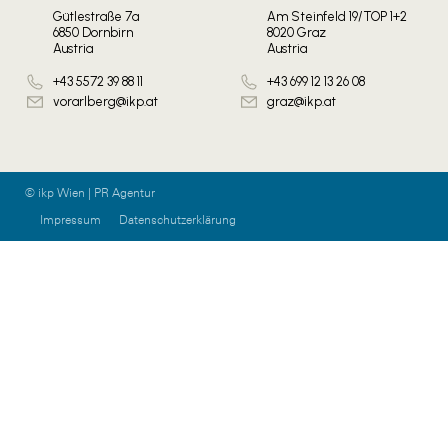
Gütlestraße 7a
Am Steinfeld 19/TOP 1+2
6850 Dornbirn
8020 Graz
Austria
Austria
+43 5572 39 88 11
+43 699 12 13 26 08
vorarlberg@ikp.at
graz@ikp.at
© ikp Wien | PR Agentur
Impressum
Datenschutzerklärung