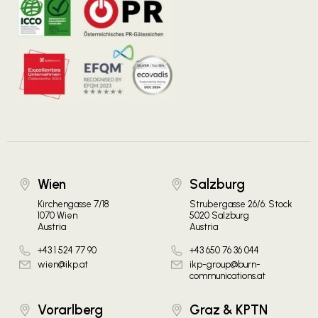
Wien
Salzburg
Kirchengasse 7/18
Strubergasse 26/6. Stock
1070 Wien
5020 Salzburg
Austria
Austria
+43 1 524 77 90
+43 650 76 36 044
wien@ikp.at
ikp-group@burn-
communications.at
Vorarlberg
Graz & KPTN