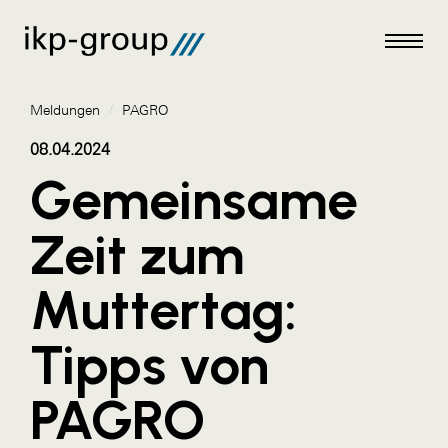
Meldungen
/
PAGRO
08.04.2024
Gemeinsame
Meldungen
Zeit zum
AKTUELLES
Muttertag:
ACO
ALEX Krems
Tipps von
Amazon Web Services
PAGRO
Artweger
AustroCel Hallein