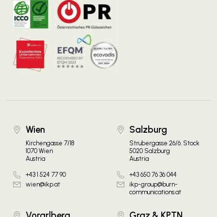
Wien
Salzburg
Kirchengasse 7/18
Strubergasse 26/6. Stock
1070 Wien
5020 Salzburg
Austria
Austria
+43 1 524 77 90
+43 650 76 36 044
wien@ikp.at
ikp-group@burn-
communications.at
Vorarlberg
Graz & KPTN