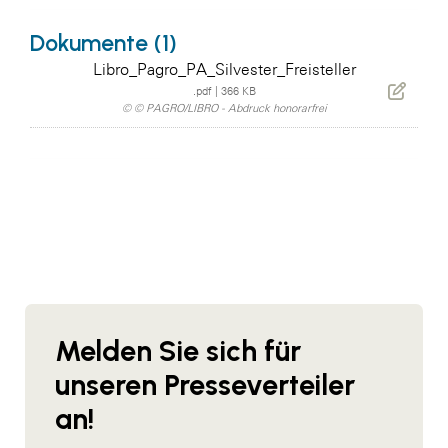
Dokumente (1)
Libro_Pagro_PA_Silvester_Freisteller
.pdf
|
366 KB
© © PAGRO/LIBRO - Abdruck honorarfrei
Melden Sie sich für
unseren Presseverteiler
an!