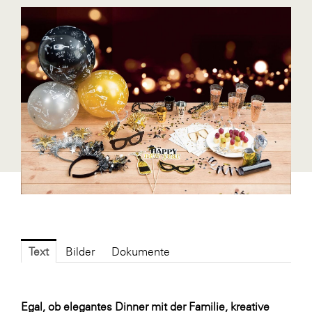
Blaguss
Bundesverband Sonnenschutztechnik
Cineplexx
Colmobil Austria
Controller Institut
Darbo
Designer Outlets Parndorf und Salzburg
DOMOFERM
Essity
EY
Text
Bilder
Dokumente
FG UBIT Salzburg
foodaffairs
Egal, ob elegantes Dinner mit der Familie, kreative