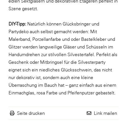
edlen Sektgläsern und dekorativen Etageren perfekt in
LAT Nitrogen
Szene gesetzt.
Libro
Lidl Österreich
DIY-Tipp:
Natürlich können Glücksbringer und
Partydeko auch selbst gemacht werden: Mit
Die Menü-Manufaktur
Malerband, Porzellanfarbe und oder Bastelkleber und
MTH Retail Group
Glitzer werden langweilige Gläser und Schüsseln im
OMV
Handumdrehen zur
stilvollen Silvestertafel
. Perfekt als
Geschenk oder Mitbringsel für die Silvesterparty
OptimaMed
eignet sich ein
niedliches Glücksschwein
, das nicht
PAGRO
nur dekorativ ist, sondern auch eine kleine
PHH Rechtsanwält:innen
Überraschung im Bauch hat – ganz einfach aus einem
Einmachglas, rosa Farbe und Pfeifenputzer gebastelt.
Primark
Salesforce
Seite drucken
Link mailen
sebamed
SeneCura