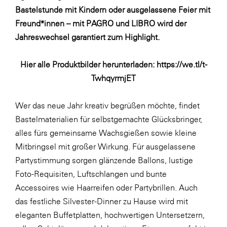
Fressnapf
Bastelstunde mit Kindern oder ausgelassene Feier mit
FRoSTA
Freund*innen – mit PAGRO und LIBRO wird der
Jahreswechsel garantiert zum Highlight.
FV Energierohstoff & Kraftstoff
Gardena
Hier alle Produktbilder herunterladen:
https://we.tl/t-
Gas Connect Austria
TwhqyrmjET
GBV - Verband gemeinnütziger
Bauvereinigungen
Wer das neue Jahr kreativ begrüßen möchte, findet
Bastelmaterialien für selbstgemachte Glücksbringer,
Getzner Werkstoffe
alles fürs gemeinsame Wachsgießen sowie kleine
Heimat Österreich
Mitbringsel mit großer Wirkung. Für ausgelassene
ikp
Partystimmung sorgen glänzende Ballons, lustige
Foto-Requisiten, Luftschlangen und bunte
Johnson & Johnson
Accessoires wie Haarreifen oder Partybrillen. Auch
JELD-WEN DANA
das festliche Silvester-Dinner zu Hause wird mit
kosaplaner
eleganten Buffetplatten, hochwertigen Untersetzern,