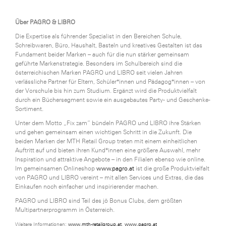
SERVICE&MORE
Über PAGRO & LIBRO
SKINUANCE®
Die Expertise als führender Spezialist in den Bereichen Schule,
Schreibwaren, Büro, Haushalt, Basteln und kreatives Gestalten ist das
Somfy
Fundament beider Marken – auch für die nun stärker gemeinsam
geführte Markenstrategie. Besonders im Schulbereich sind die
Sony DADC
österreichischen Marken PAGRO und LIBRO seit vielen Jahren
verlässliche Partner für Eltern, Schüler*innen und Pädagog*innen – von
SPIEGLTEC
der Vorschule bis hin zum Studium. Ergänzt wird die Produktvielfalt
durch ein Büchersegment sowie ein ausgebautes Party- und Geschenke-
STIHL Tirol
Sortiment.
Trend Micro
Unter dem Motto „Fix zam“ bündeln PAGRO und LIBRO ihre Stärken
und gehen gemeinsam einen wichtigen Schritt in die Zukunft. Die
TAG GmbH
beiden Marken der MTH Retail Group treten mit einem einheitlichen
Auftritt auf und bieten ihren Kund*innen eine größere Auswahl, mehr
VALETTA
Inspiration und attraktive Angebote – in den Filialen ebenso wie online.
Im gemeinsamen Onlineshop
www.pagro.at
ist die große Produktvielfalt
Verband Druck Medien Österreich
von PAGRO und LIBRO vereint – mit allen Services und Extras, die das
Einkaufen noch einfacher und inspirierender machen.
Wirtschaftskammer Salzburg
PAGRO und LIBRO sind Teil des jö Bonus Clubs, dem größten
Multipartnerprogramm in Österreich.
WKS Fachgruppe Fahrzeughandel und
Fahrzeugtechnik
Weitere Informationen:
www.mth-retailgroup.at
,
www.pagro.at