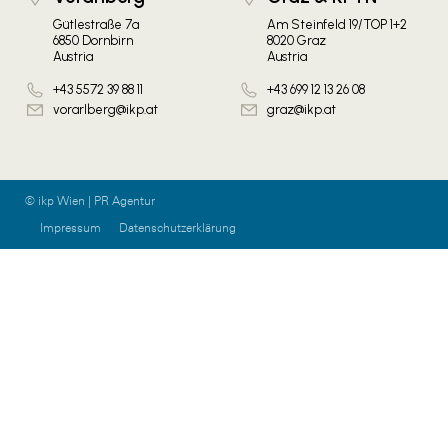
Gütlestraße 7a
Am Steinfeld 19/TOP 1+2
6850 Dornbirn
8020 Graz
Austria
Austria
+43 5572 39 88 11
+43 699 12 13 26 08
vorarlberg@ikp.at
graz@ikp.at
© ikp Wien | PR Agentur
Impressum
Datenschutzerklärung