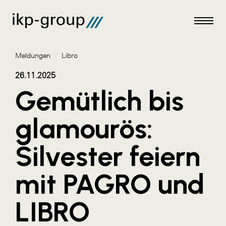
Meldungen
/
Libro
26.11.2025
Gemütlich bis
Meldungen
glamourös:
AKTUELLES
Silvester feiern
ACO
ALEX Krems
mit PAGRO und
Amazon Web Services
LIBRO
Artweger
AustroCel Hallein