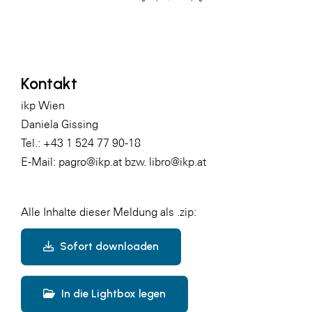
WKS Fachgruppe Finanzdienstleister
WK UBIT
Zühlke
Kontakt
Media
ikp Wien
Daniela Gissing
Tel.: +43 1 524 77 90-18
E-Mail:
pagro@ikp.at
bzw.
libro@ikp.at
Alle Inhalte dieser Meldung als .zip:
Sofort downloaden
In die Lightbox legen