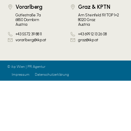
Vorarlberg
Graz & KPTN
Gütlestraße 7a
Am Steinfeld 19/TOP 1+2
6850 Dornbirn
8020 Graz
Austria
Austria
+43 5572 39 88 11
+43 699 12 13 26 08
vorarlberg@ikp.at
graz@ikp.at
© ikp Wien | PR Agentur
Impressum
Datenschutzerklärung