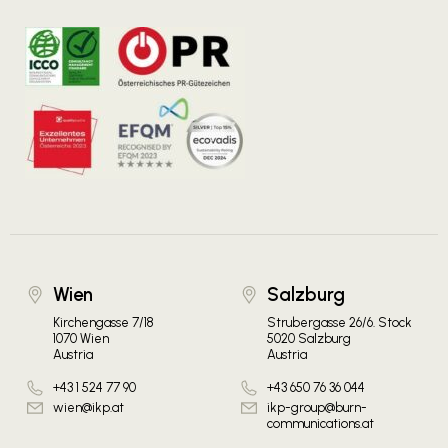
Wien
Salzburg
Kirchengasse 7/18
Strubergasse 26/6. Stock
1070 Wien
5020 Salzburg
Austria
Austria
+43 1 524 77 90
+43 650 76 36 044
wien@ikp.at
ikp-group@burn-
communications.at