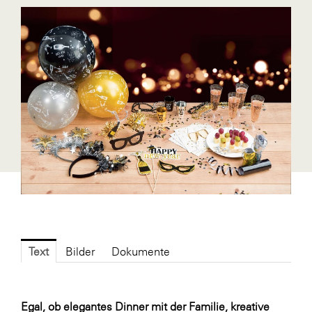
Blaguss
Bundesverband Sonnenschutztechnik
Cineplexx
Colmobil Austria
Controller Institut
Darbo
Designer Outlets Parndorf und Salzburg
DOMOFERM
Essity
EY
Text
Bilder
Dokumente
FG UBIT Salzburg
foodaffairs
Egal, ob elegantes Dinner mit der Familie, kreative