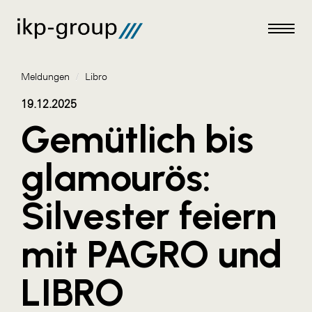
Meldungen
/
Libro
19.12.2025
Gemütlich bis
Meldungen
glamourös:
AKTUELLES
Silvester feiern
ACO
ALEX Krems
mit PAGRO und
Amazon Web Services
LIBRO
Artweger
AustroCel Hallein