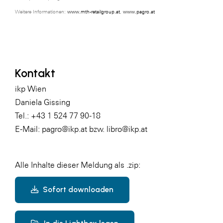
Weitere Informationen:
www.mth-retailgroup.at
,
www.pagro.at
WKS Fachgruppe Finanzdienstleister
WK UBIT
Zühlke
Kontakt
Media
ikp Wien
Daniela Gissing
Tel.: +43 1 524 77 90-18
E-Mail:
pagro@ikp.at
bzw.
libro@ikp.at
Alle Inhalte dieser Meldung als .zip:
Sofort downloaden