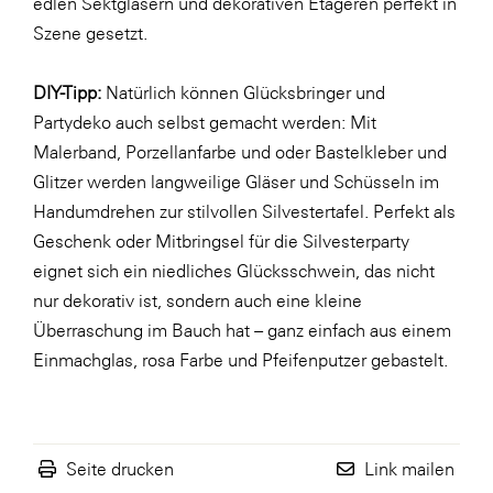
edlen Sektgläsern und dekorativen Etageren perfekt in
LAT Nitrogen
Szene gesetzt.
Libro
Lidl Österreich
DIY-Tipp:
Natürlich können Glücksbringer und
Partydeko auch selbst gemacht werden: Mit
Die Menü-Manufaktur
Malerband, Porzellanfarbe und oder Bastelkleber und
MTH Retail Group
Glitzer werden langweilige Gläser und Schüsseln im
OMV
Handumdrehen zur
stilvollen Silvestertafel
. Perfekt als
Geschenk oder Mitbringsel für die Silvesterparty
OptimaMed
eignet sich ein
niedliches Glücksschwein
, das nicht
PAGRO
nur dekorativ ist, sondern auch eine kleine
PHH Rechtsanwält:innen
Überraschung im Bauch hat – ganz einfach aus einem
Einmachglas, rosa Farbe und Pfeifenputzer gebastelt.
Primark
Salesforce
sebamed
Seite drucken
Link mailen
SeneCura