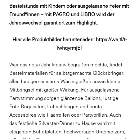
Fressnapf
Bastelstunde mit Kindern oder ausgelassene Feier mit
FRoSTA
Freund*innen – mit PAGRO und LIBRO wird der
Jahreswechsel garantiert zum Highlight.
FV Energierohstoff & Kraftstoff
Gardena
Hier alle Produktbilder herunterladen:
https://we.tl/t-
Gas Connect Austria
TwhqyrmjET
GBV - Verband gemeinnütziger
Bauvereinigungen
Wer das neue Jahr kreativ begrüßen möchte, findet
Bastelmaterialien für selbstgemachte Glücksbringer,
Getzner Werkstoffe
alles fürs gemeinsame Wachsgießen sowie kleine
Heimat Österreich
Mitbringsel mit großer Wirkung. Für ausgelassene
ikp
Partystimmung sorgen glänzende Ballons, lustige
Foto-Requisiten, Luftschlangen und bunte
Johnson & Johnson
Accessoires wie Haarreifen oder Partybrillen. Auch
JELD-WEN DANA
das festliche Silvester-Dinner zu Hause wird mit
kosaplaner
eleganten Buffetplatten, hochwertigen Untersetzern,