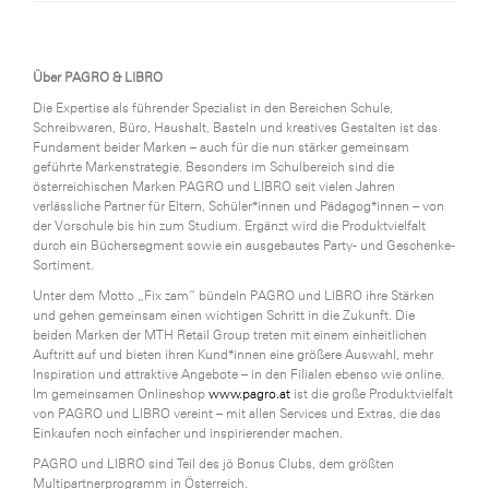
SERVICE&MORE
SKINUANCE®
Über PAGRO & LIBRO
Die Expertise als führender Spezialist in den Bereichen Schule,
Somfy
Schreibwaren, Büro, Haushalt, Basteln und kreatives Gestalten ist das
Fundament beider Marken – auch für die nun stärker gemeinsam
Sony DADC
geführte Markenstrategie. Besonders im Schulbereich sind die
österreichischen Marken PAGRO und LIBRO seit vielen Jahren
SPIEGLTEC
verlässliche Partner für Eltern, Schüler*innen und Pädagog*innen – von
der Vorschule bis hin zum Studium. Ergänzt wird die Produktvielfalt
STIHL Tirol
durch ein Büchersegment sowie ein ausgebautes Party- und Geschenke-
Sortiment.
Trend Micro
Unter dem Motto „Fix zam“ bündeln PAGRO und LIBRO ihre Stärken
TAG GmbH
und gehen gemeinsam einen wichtigen Schritt in die Zukunft. Die
beiden Marken der MTH Retail Group treten mit einem einheitlichen
VALETTA
Auftritt auf und bieten ihren Kund*innen eine größere Auswahl, mehr
Inspiration und attraktive Angebote – in den Filialen ebenso wie online.
Verband Druck Medien Österreich
Im gemeinsamen Onlineshop
www.pagro.at
ist die große Produktvielfalt
von PAGRO und LIBRO vereint – mit allen Services und Extras, die das
Wirtschaftskammer Salzburg
Einkaufen noch einfacher und inspirierender machen.
WKS Fachgruppe Fahrzeughandel und
PAGRO und LIBRO sind Teil des jö Bonus Clubs, dem größten
Multipartnerprogramm in Österreich.
Fahrzeugtechnik