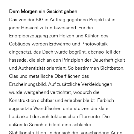
LAT Nitrogen
Dem Morgen ein Gesicht geben
Libro
Das von der BIG in Auftrag gegebene Projekt ist in
Lidl Österreich
jeder Hinsicht zukunftsweisend: Für die
Die Menü-Manufaktur
Energieerzeugung zum Heizen und Kühlen des
Gebäudes werden Erdwärme und Photovoltaik
MTH Retail Group
eingesetzt, das Dach wurde begrünt, ebenso Teil der
OMV
Fassade, die sich an den Prinzipien der Dauerhaftigkeit
OptimaMed
und Authentizität orientiert. So bestimmen Sichtbeton,
Glas und metallische Oberflächen das
PAGRO
Erscheinungsbild. Auf zusätzliche Verkleidungen
PHH Rechtsanwält:innen
wurde weitgehend verzichtet, wodurch die
Primark
Konstruktion sichtbar und erlebbar bleibt. Farblich
abgesetzte Wandflächen unterstützen die klare
Salesforce
Lesbarkeit der architektonischen Elemente. Die
sebamed
äußerste Schichte bildet eine schlanke
SeneCura
Stahlkonstruktion, in der sich drei verschiedene Arten