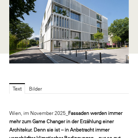
Blaguss
Bundesverband Sonnenschutztechnik
Cineplexx
Colmobil Austria
Controller Institut
Darbo
Designer Outlets Parndorf und Salzburg
DOMOFERM
Text
Bilder
Essity
EY
Wien, im November 2025_
Fassaden werden immer
FG UBIT Salzburg
mehr zum Game Changer in der Erzählung einer
foodaffairs
Architekur. Denn sie ist – in Anbetracht immer
verschärfter klimatischer Bedingungen – nur so gut,