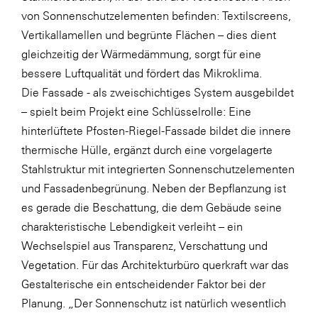
von Sonnenschutzelementen befinden: Textilscreens,
SERVICE&MORE
Vertikallamellen und begrünte Flächen – dies dient
SKINUANCE®
gleichzeitig der Wärmedämmung, sorgt für eine
Somfy
bessere Luftqualität und fördert das Mikroklima.
Die Fassade - als zweischichtiges System ausgebildet
Sony DADC
– spielt beim Projekt eine Schlüsselrolle: Eine
SPIEGLTEC
hinterlüftete Pfosten-Riegel-Fassade bildet die innere
STIHL Tirol
thermische Hülle, ergänzt durch eine vorgelagerte
Stahlstruktur mit integrierten Sonnenschutzelementen
Trend Micro
und Fassadenbegrünung. Neben der Bepflanzung ist
TAG GmbH
es gerade die Beschattung, die dem Gebäude seine
VALETTA
charakteristische Lebendigkeit verleiht – ein
Wechselspiel aus Transparenz, Verschattung und
Verband Druck Medien Österreich
Vegetation. Für das Architekturbüro querkraft war das
Wirtschaftskammer Salzburg
Gestalterische ein entscheidender Faktor bei der
WKS Fachgruppe Fahrzeughandel und
Planung. „Der Sonnenschutz ist natürlich wesentlich
Fahrzeugtechnik