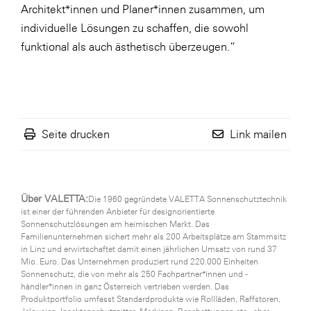
Architekt*innen und Planer*innen zusammen, um
individuelle Lösungen zu schaffen, die sowohl
funktional als auch ästhetisch überzeugen.“
Seite drucken
Link mailen
Über VALETTA:
Die 1960 gegründete VALETTA Sonnenschutztechnik
ist einer der führenden Anbieter für designorientierte
Sonnenschutzlösungen am heimischen Markt. Das
Familienunternehmen sichert mehr als 200 Arbeitsplätze am Stammsitz
in Linz und erwirtschaftet damit einen jährlichen Umsatz von rund 37
Mio. Euro. Das Unternehmen produziert rund 220.000 Einheiten
Sonnenschutz, die von mehr als 250 Fachpartner*innen und -
händler*innen in ganz Österreich vertrieben werden. Das
Produktportfolio umfasst Standardprodukte wie Rollläden, Raffstoren,