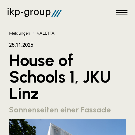
Meldungen
/
VALETTA
25.11.2025
House of
Meldungen
Schools 1, JKU
AKTUELLES
Linz
ACO
ALEX Krems
Sonnenseiten einer Fassade
Amazon Web Services
Artweger
AustroCel Hallein