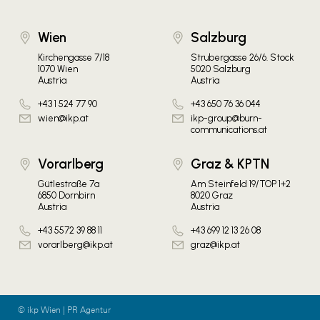
Wien
Salzburg
Kirchengasse 7/18
Strubergasse 26/6. Stock
1070 Wien
5020 Salzburg
Austria
Austria
+43 1 524 77 90
+43 650 76 36 044
wien@ikp.at
ikp-group@burn-
communications.at
Vorarlberg
Graz & KPTN
Gütlestraße 7a
Am Steinfeld 19/TOP 1+2
6850 Dornbirn
8020 Graz
Austria
Austria
+43 5572 39 88 11
+43 699 12 13 26 08
vorarlberg@ikp.at
graz@ikp.at
© ikp Wien | PR Agentur