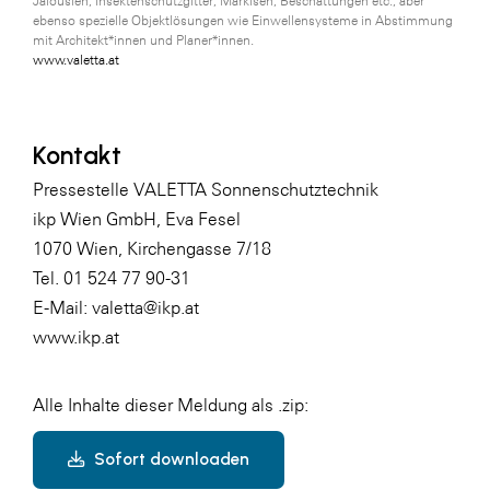
Jalousien, Insektenschutzgitter, Markisen, Beschattungen etc., aber
ebenso spezielle Objektlösungen wie Einwellensysteme in Abstimmung
mit Architekt*innen und Planer*innen.
www.valetta.at
Kontakt
Pressestelle VALETTA Sonnenschutztechnik
ikp Wien GmbH, Eva Fesel
1070 Wien, Kirchengasse 7/18
Tel. 01 524 77 90-31
E-Mail: valetta@ikp.at
www.ikp.at
Alle Inhalte dieser Meldung als .zip:
Sofort downloaden