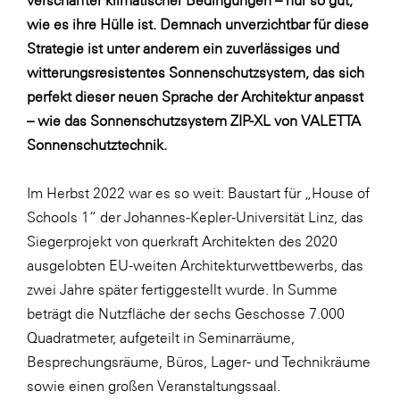
Fressnapf
wie es ihre Hülle ist. Demnach unverzichtbar für diese
FRoSTA
Strategie ist unter anderem ein zuverlässiges und
FV Energierohstoff & Kraftstoff
witterungsresistentes Sonnenschutzsystem, das sich
perfekt dieser neuen Sprache der Architektur anpasst
Gardena
– wie das Sonnenschutzsystem ZIP-XL von VALETTA
Gas Connect Austria
Sonnenschutztechnik.
GBV - Verband gemeinnütziger
Bauvereinigungen
Im Herbst 2022 war es so weit: Baustart für „House of
Getzner Werkstoffe
Schools 1“ der Johannes-Kepler-Universität Linz, das
Siegerprojekt von querkraft Architekten des 2020
Heimat Österreich
ausgelobten EU-weiten Architekturwettbewerbs, das
ikp
zwei Jahre später fertiggestellt wurde. In Summe
Johnson & Johnson
beträgt die Nutzfläche der sechs Geschosse 7.000
Quadratmeter, aufgeteilt in Seminarräume,
JELD-WEN DANA
Besprechungsräume, Büros, Lager- und Technikräume
kosaplaner
sowie einen großen Veranstaltungssaal.