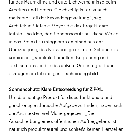
für das Raumklima und gute Lichtverhältnisse beim
Arbeiten und Lernen. Gleichzeitig ist er ist auch
WKS Fachgruppe Finanzdienstleister
markanter Teil der Fassadengestaltung“, sagt
WK UBIT
Architektin Stefanie Meyer, die das Projektteam
Zühlke
leitete. Die Idee, den Sonnenschutz auf diese Weise
in das Projekt zu integrieren entstand aus der
Media
Überzeugung, das Notwendige mit dem Schönen zu
verbinden. „Vertikale Lamellen, Begrünung und
Textilscreens sind in das äußere Grid integriert und
erzeugen ein lebendiges Erscheinungsbild.“
Sonnenschutz: Klare Entscheidung für ZIP-XL
Um das richtige Produkt für diese funktionale und
gleichzeitig ästhetische Aufgabe zu finden, haben sich
die Architekten viel Mühe gegeben. „Die
Ausschreibung eines öffentlichen Auftraggebers ist
natürlich produktneutral und schließt keinen Hersteller