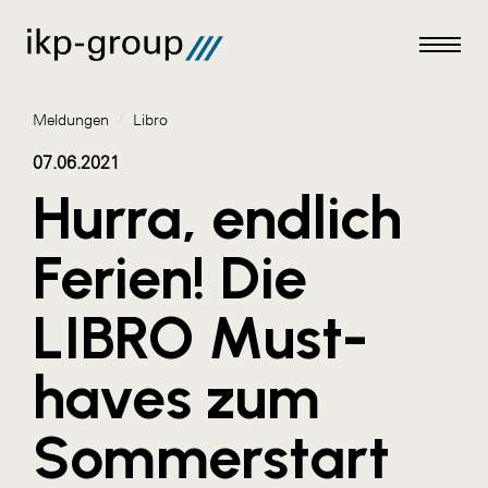
Meldungen
/
Libro
07.06.2021
Hurra, endlich
Meldungen
Ferien! Die
AKTUELLES
LIBRO Must-
ACO
ALEX Krems
haves zum
Amazon Web Services
Sommerstart
Artweger
AustroCel Hallein