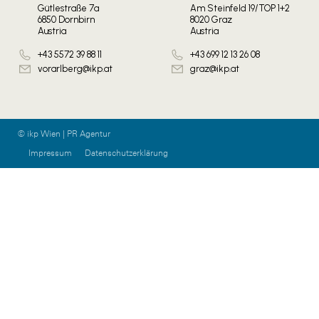
Gütlestraße 7a
Am Steinfeld 19/TOP 1+2
6850 Dornbirn
8020 Graz
Austria
Austria
+43 5572 39 88 11
+43 699 12 13 26 08
vorarlberg@ikp.at
graz@ikp.at
© ikp Wien | PR Agentur
Impressum
Datenschutzerklärung