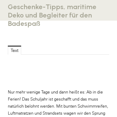
Geschenke-Tipps, maritime
Blaguss
Deko und Begleiter für den
Bundesverband Sonnenschutztechnik
Badespaß
Cineplexx
Colmobil Austria
Controller Institut
Text
Darbo
Designer Outlets Parndorf und Salzburg
DOMOFERM
Essity
EY
Nur mehr wenige Tage und dann heißt es: Ab in die
Ferien! Das Schuljahr ist geschafft und das muss
FG UBIT Salzburg
natürlich belohnt werden. Mit bunten Schwimmreifen,
foodaffairs
Luftmatratzen und Strandsets wagen wir den Sprung