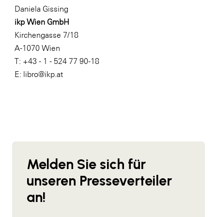
Daniela Gissing
WKS Fachgruppe Finanzdienstleister
ikp Wien GmbH
WK UBIT
Kirchengasse 7/18
A-1070 Wien
Zühlke
T: +43 - 1 - 524 77 90-18
Media
E: libro@ikp.at
Melden Sie sich für
unseren Presseverteiler
an!