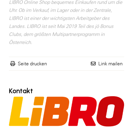
LIBRO Online Shop bequemes Einkaufen rund um die
SERVICE&MORE
Uhr. Ob im Verkauf, im Lager oder in der Zentrale,
LIBRO ist einer der wichtigsten Arbeitgeber des
SKINUANCE®
Landes. LIBRO ist seit Mai 2019 Teil des jö Bonus
Somfy
Clubs, dem größten Multipartnerprogramm in
Sony DADC
Österreich.
SPIEGLTEC
STIHL Tirol
Seite drucken
Link mailen
Trend Micro
TAG GmbH
Kontakt
VALETTA
Verband Druck Medien Österreich
Wirtschaftskammer Salzburg
WKS Fachgruppe Fahrzeughandel und
Fahrzeugtechnik