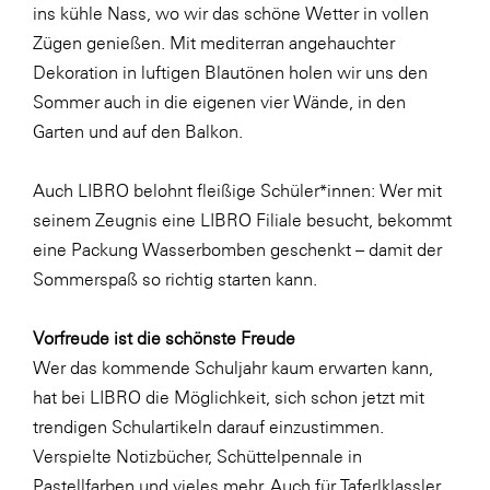
Fressnapf
ins kühle Nass, wo wir das schöne Wetter in vollen
Zügen genießen. Mit mediterran angehauchter
FRoSTA
Dekoration in luftigen Blautönen holen wir uns den
FV Energierohstoff & Kraftstoff
Sommer auch in die eigenen vier Wände, in den
Gardena
Garten und auf den Balkon.
Gas Connect Austria
Auch LIBRO belohnt fleißige Schüler*innen: Wer mit
GBV - Verband gemeinnütziger
seinem Zeugnis eine LIBRO Filiale besucht, bekommt
Bauvereinigungen
eine Packung Wasserbomben geschenkt – damit der
Getzner Werkstoffe
Sommerspaß so richtig starten kann.
Heimat Österreich
Vorfreude ist die schönste Freude
ikp
Wer das kommende Schuljahr kaum erwarten kann,
Johnson & Johnson
hat bei LIBRO die Möglichkeit, sich schon jetzt mit
JELD-WEN DANA
trendigen Schulartikeln darauf einzustimmen.
Verspielte Notizbücher, Schüttelpennale in
kosaplaner
Pastellfarben und vieles mehr. Auch für Taferlklassler