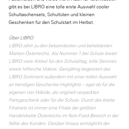
LAT Nitrogen
gibt es bei LIBRO eine tolle erste Auswahl cooler
Libro
Schultaschensets, Schultüten und kleinen
Geschenken für den Schulstart im Herbst.
Lidl Österreich
Die Menü-Manufaktur
Über LIBRO
MTH Retail Group
LIBRO zählt zu den bekanntesten und beliebtesten
Marken Österreichs. Als Nummer 1 bei Schule bietet
OMV
LIBRO viele Artikel für den Schulalltag, tolle Services
OptimaMed
sowie hilfreiche Videos. Ganzjährig begeistert das
PAGRO
LIBRO Sortiment außerdem mit einer tollen Auswahl
an trendigen Geschenke-Highlights – egal ob für die
PHH Rechtsanwält:innen
eigenen vier Wände, als originell verpacktes
Primark
Partygeschenk oder für die Schule. Durch das breite
Salesforce
Filialnetz ist immer eine Filiale der größten
Handelskette Österreichs im Non-Food-Bereich in der
sebamed
Nähe des Kunden. Darüber hinaus ermöglicht der
SeneCura