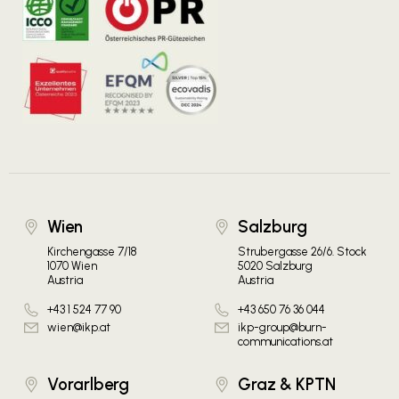
Wien
Salzburg
Kirchengasse 7/18
Strubergasse 26/6. Stock
1070 Wien
5020 Salzburg
Austria
Austria
+43 1 524 77 90
+43 650 76 36 044
wien@ikp.at
ikp-group@burn-
communications.at
Vorarlberg
Graz & KPTN