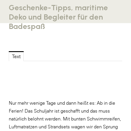
Geschenke-Tipps, maritime
Blaguss
Deko und Begleiter für den
Bundesverband Sonnenschutztechnik
Badespaß
Cineplexx
Colmobil Austria
Controller Institut
Text
Darbo
Designer Outlets Parndorf und Salzburg
DOMOFERM
Essity
EY
Nur mehr wenige Tage und dann heißt es: Ab in die
Ferien! Das Schuljahr ist geschafft und das muss
FG UBIT Salzburg
natürlich belohnt werden. Mit bunten Schwimmreifen,
foodaffairs
Luftmatratzen und Strandsets wagen wir den Sprung