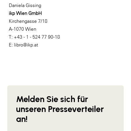
Daniela Gissing
WKS Fachgruppe Finanzdienstleister
ikp Wien GmbH
WK UBIT
Kirchengasse 7/18
A-1070 Wien
Zühlke
T: +43 - 1 - 524 77 90-18
Media
E: libro@ikp.at
Melden Sie sich für
unseren Presseverteiler
an!