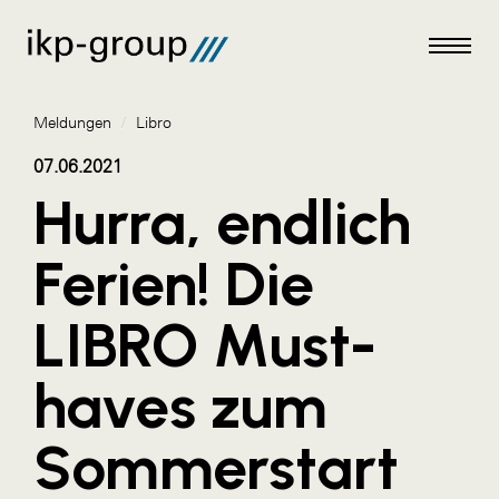
Meldungen
/
Libro
07.06.2021
Hurra, endlich
Meldungen
Ferien! Die
AKTUELLES
LIBRO Must-
ACO
ALEX Krems
haves zum
Amazon Web Services
Sommerstart
Artweger
AustroCel Hallein