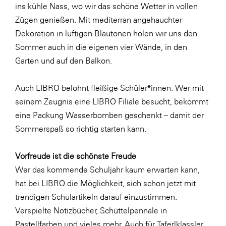
Fressnapf
ins kühle Nass, wo wir das schöne Wetter in vollen
Zügen genießen. Mit mediterran angehauchter
FRoSTA
Dekoration in luftigen Blautönen holen wir uns den
FV Energierohstoff & Kraftstoff
Sommer auch in die eigenen vier Wände, in den
Gardena
Garten und auf den Balkon.
Gas Connect Austria
Auch LIBRO belohnt fleißige Schüler*innen: Wer mit
GBV - Verband gemeinnütziger
seinem Zeugnis eine LIBRO Filiale besucht, bekommt
Bauvereinigungen
eine Packung Wasserbomben geschenkt – damit der
Getzner Werkstoffe
Sommerspaß so richtig starten kann.
Heimat Österreich
Vorfreude ist die schönste Freude
ikp
Wer das kommende Schuljahr kaum erwarten kann,
Johnson & Johnson
hat bei LIBRO die Möglichkeit, sich schon jetzt mit
JELD-WEN DANA
trendigen Schulartikeln darauf einzustimmen.
Verspielte Notizbücher, Schüttelpennale in
kosaplaner
Pastellfarben und vieles mehr. Auch für Taferlklassler