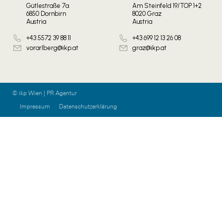
Gütlestraße 7a
Am Steinfeld 19/TOP 1+2
6850 Dornbirn
8020 Graz
Austria
Austria
+43 5572 39 88 11
+43 699 12 13 26 08
vorarlberg@ikp.at
graz@ikp.at
© ikp Wien | PR Agentur
Impressum
Datenschutzerklärung