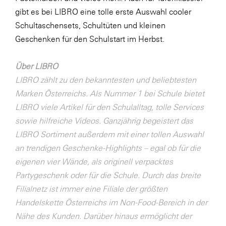
LAT Nitrogen
gibt es bei LIBRO eine tolle erste Auswahl cooler
Libro
Schultaschensets, Schultüten und kleinen
Geschenken für den Schulstart im Herbst.
Lidl Österreich
Die Menü-Manufaktur
Über LIBRO
MTH Retail Group
LIBRO zählt zu den bekanntesten und beliebtesten
Marken Österreichs. Als Nummer 1 bei Schule bietet
OMV
LIBRO viele Artikel für den Schulalltag, tolle Services
OptimaMed
sowie hilfreiche Videos. Ganzjährig begeistert das
PAGRO
LIBRO Sortiment außerdem mit einer tollen Auswahl
an trendigen Geschenke-Highlights – egal ob für die
PHH Rechtsanwält:innen
eigenen vier Wände, als originell verpacktes
Primark
Partygeschenk oder für die Schule. Durch das breite
Salesforce
Filialnetz ist immer eine Filiale der größten
Handelskette Österreichs im Non-Food-Bereich in der
sebamed
Nähe des Kunden. Darüber hinaus ermöglicht der
SeneCura