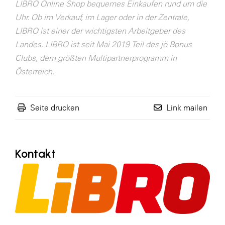
LIBRO Online Shop bequemes Einkaufen rund um die
SERVICE&MORE
Uhr. Ob im Verkauf, im Lager oder in der Zentrale,
LIBRO ist einer der wichtigsten Arbeitgeber des
SKINUANCE®
Landes. LIBRO ist seit Mai 2019 Teil des jö Bonus
Somfy
Clubs, dem größten Multipartnerprogramm in
Sony DADC
Österreich.
SPIEGLTEC
STIHL Tirol
Seite drucken
Link mailen
Trend Micro
TAG GmbH
Kontakt
VALETTA
Verband Druck Medien Österreich
Wirtschaftskammer Salzburg
WKS Fachgruppe Fahrzeughandel und
Fahrzeugtechnik