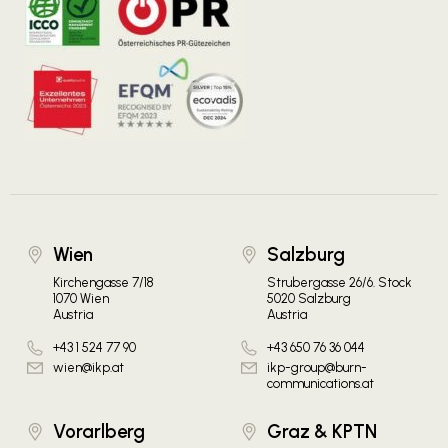
Wien
Salzburg
Kirchengasse 7/18
Strubergasse 26/6. Stock
1070 Wien
5020 Salzburg
Austria
Austria
+43 1 524 77 90
+43 650 76 36 044
wien@ikp.at
ikp-group@burn-
communications.at
Vorarlberg
Graz & KPTN