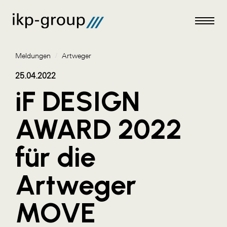
Meldungen
/
Artweger
25.04.2022
iF DESIGN
Meldungen
AWARD 2022
AKTUELLES
für die
ACO
ALEX Krems
Artweger
Amazon Web Services
MOVE
Artweger
AustroCel Hallein