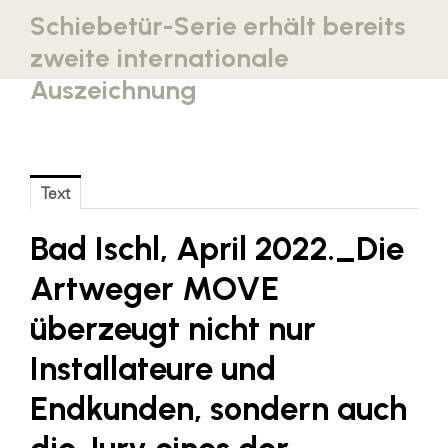
Schiebetür-Serie erhält bereits
Blaguss
zweite internationale
Bundesverband Sonnenschutztechnik
Auszeichnung
Cineplexx
Colmobil Austria
Controller Institut
Text
Darbo
Bad Ischl, April 2022._
Designer Outlets Parndorf und Salzburg
Die
DOMOFERM
Artweger MOVE
Essity
überzeugt nicht nur
EY
Installateure und
FG UBIT Salzburg
Endkunden, sondern auch
foodaffairs