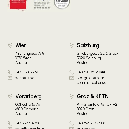
Wien
Salzburg
Kirchengasse 7/18
Strubergasse 26/6. Stock
1070 Wien
5020 Salzburg
Austria
Austria
+43 1 524 77 90
+43 650 76 36 044
wien@ikp.at
ikp-group@burn-
communications.at
Vorarlberg
Graz & KPTN
Gütlestraße 7a
Am Steinfeld 19/TOP 1+2
6850 Dornbirn
8020 Graz
Austria
Austria
+43 5572 39 88 11
+43 699 12 13 26 08
vorarlberg@ikp.at
graz@ikp.at