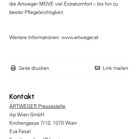
die Artweger MOVE viel Extrakomfort – bis hin zu
WKS Fachgruppe Finanzdienstleister
bester Pflegeleichtigkeit.
WK UBIT
Zühlke
Weitere Informationen:
www.artweger.at
Media
Seite drucken
Link mailen
Kontakt
ARTWEGER Pressestelle
ikp Wien GmbH
Kirchengasse 7/18, 1070 Wien
Eva Fesel