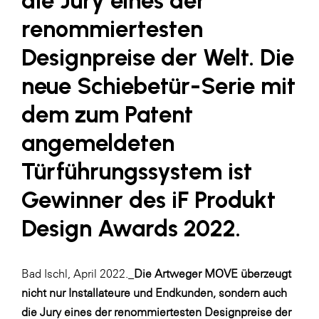
die Jury eines der
Fressnapf
renommiertesten
FRoSTA
Designpreise der Welt. Die
FV Energierohstoff & Kraftstoff
neue Schiebetür-Serie mit
Gardena
dem zum Patent
Gas Connect Austria
GBV - Verband gemeinnütziger
angemeldeten
Bauvereinigungen
Türführungssystem ist
Getzner Werkstoffe
Gewinner des iF Produkt
Heimat Österreich
Design Awards 2022.
ikp
Johnson & Johnson
Bad Ischl, April 2022._
Die Artweger MOVE überzeugt
JELD-WEN DANA
nicht nur Installateure und Endkunden, sondern auch
kosaplaner
die Jury eines der renommiertesten Designpreise der