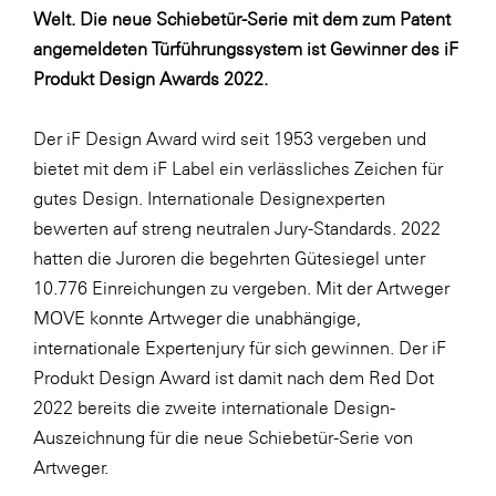
LAT Nitrogen
Welt. Die neue Schiebetür-Serie mit dem zum Patent
angemeldeten Türführungssystem ist Gewinner des iF
Libro
Produkt Design Awards 2022.
Lidl Österreich
Die Menü-Manufaktur
Der iF Design Award wird seit 1953 vergeben und
bietet mit dem iF Label ein verlässliches Zeichen für
MTH Retail Group
gutes Design. Internationale Designexperten
OMV
bewerten auf streng neutralen Jury-Standards. 2022
OptimaMed
hatten die Juroren die begehrten Gütesiegel unter
10.776 Einreichungen zu vergeben. Mit der Artweger
PAGRO
MOVE konnte Artweger die unabhängige,
PHH Rechtsanwält:innen
internationale Expertenjury für sich gewinnen. Der iF
Primark
Produkt Design Award ist damit nach dem Red Dot
2022 bereits die zweite internationale Design-
Salesforce
Auszeichnung für die neue Schiebetür-Serie von
sebamed
Artweger.
SeneCura