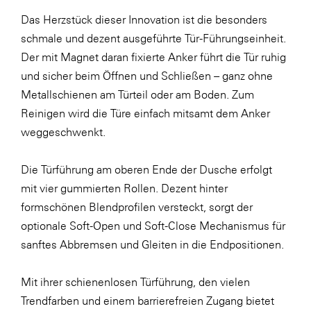
Das Herzstück dieser Innovation ist die besonders
SERVICE&MORE
schmale und dezent ausgeführte Tür-Führungseinheit.
SKINUANCE®
Der mit Magnet daran fixierte Anker führt die Tür ruhig
Somfy
und sicher beim Öffnen und Schließen – ganz ohne
Metallschienen am Türteil oder am Boden. Zum
Sony DADC
Reinigen wird die Türe einfach mitsamt dem Anker
SPIEGLTEC
weggeschwenkt.
STIHL Tirol
Die Türführung am oberen Ende der Dusche erfolgt
Trend Micro
mit vier gummierten Rollen. Dezent hinter
TAG GmbH
formschönen Blendprofilen versteckt, sorgt der
VALETTA
optionale Soft-Open und Soft-Close Mechanismus für
sanftes Abbremsen und Gleiten in die Endpositionen.
Verband Druck Medien Österreich
Wirtschaftskammer Salzburg
Mit ihrer schienenlosen Türführung, den vielen
WKS Fachgruppe Fahrzeughandel und
Trendfarben und einem barrierefreien Zugang bietet
Fahrzeugtechnik