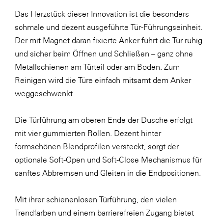
Das Herzstück dieser Innovation ist die besonders
SERVICE&MORE
schmale und dezent ausgeführte Tür-Führungseinheit.
SKINUANCE®
Der mit Magnet daran fixierte Anker führt die Tür ruhig
Somfy
und sicher beim Öffnen und Schließen – ganz ohne
Metallschienen am Türteil oder am Boden. Zum
Sony DADC
Reinigen wird die Türe einfach mitsamt dem Anker
SPIEGLTEC
weggeschwenkt.
STIHL Tirol
Die Türführung am oberen Ende der Dusche erfolgt
Trend Micro
mit vier gummierten Rollen. Dezent hinter
TAG GmbH
formschönen Blendprofilen versteckt, sorgt der
VALETTA
optionale Soft-Open und Soft-Close Mechanismus für
sanftes Abbremsen und Gleiten in die Endpositionen.
Verband Druck Medien Österreich
Wirtschaftskammer Salzburg
Mit ihrer schienenlosen Türführung, den vielen
WKS Fachgruppe Fahrzeughandel und
Trendfarben und einem barrierefreien Zugang bietet
Fahrzeugtechnik