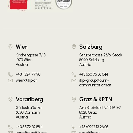
Wien
Salzburg
Kirchengasse 7/18
Strubergasse 26/6. Stock
1070 Wien
5020 Salzburg
Austria
Austria
+43 1 524 77 90
+43 650 76 36 044
wien@ikp.at
ikp-group@burn-
communications.at
Vorarlberg
Graz & KPTN
Gütlestraße 7a
Am Steinfeld 19/TOP 1+2
6850 Dornbirn
8020 Graz
Austria
Austria
+43 5572 39 88 11
+43 699 12 13 26 08
vorarlberg@ikp.at
graz@ikp.at