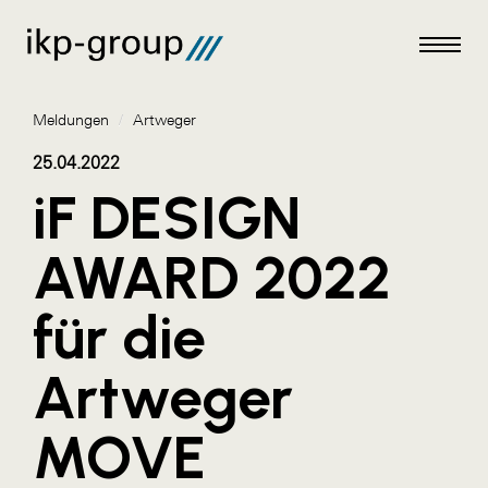
Meldungen
/
Artweger
25.04.2022
iF DESIGN
Meldungen
AWARD 2022
AKTUELLES
für die
ACO
ALEX Krems
Artweger
Amazon Web Services
MOVE
Artweger
AustroCel Hallein