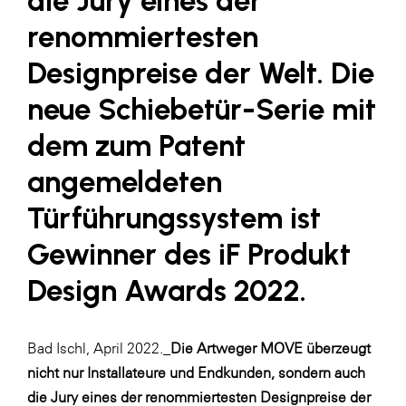
die Jury eines der
Fressnapf
renommiertesten
FRoSTA
Designpreise der Welt. Die
FV Energierohstoff & Kraftstoff
neue Schiebetür-Serie mit
Gardena
dem zum Patent
Gas Connect Austria
GBV - Verband gemeinnütziger
angemeldeten
Bauvereinigungen
Türführungssystem ist
Getzner Werkstoffe
Gewinner des iF Produkt
Heimat Österreich
Design Awards 2022.
ikp
Johnson & Johnson
Bad Ischl, April 2022._
Die Artweger MOVE überzeugt
JELD-WEN DANA
nicht nur Installateure und Endkunden, sondern auch
kosaplaner
die Jury eines der renommiertesten Designpreise der