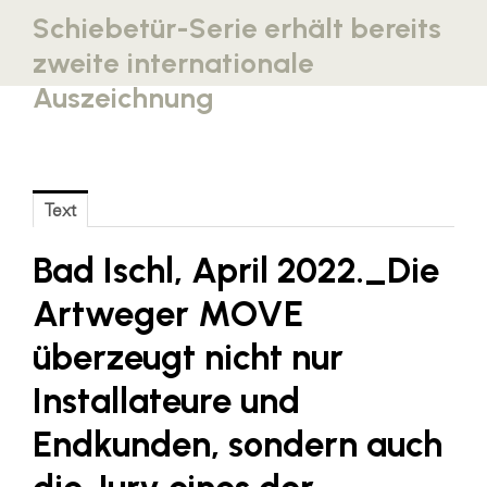
Schiebetür-Serie erhält bereits
Blaguss
zweite internationale
Bundesverband Sonnenschutztechnik
Auszeichnung
Cineplexx
Colmobil Austria
Controller Institut
Text
Darbo
Bad Ischl, April 2022._
Designer Outlets Parndorf und Salzburg
Die
DOMOFERM
Artweger MOVE
Essity
überzeugt nicht nur
EY
Installateure und
FG UBIT Salzburg
Endkunden, sondern auch
foodaffairs