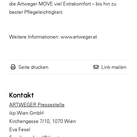
die Artweger MOVE viel Extrakomfort – bis hin zu
WKS Fachgruppe Finanzdienstleister
bester Pflegeleichtigkeit.
WK UBIT
Zühlke
Weitere Informationen:
www.artweger.at
Media
Seite drucken
Link mailen
Kontakt
ARTWEGER Pressestelle
ikp Wien GmbH
Kirchengasse 7/18, 1070 Wien
Eva Fesel