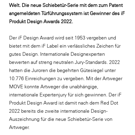
LAT Nitrogen
Welt. Die neue Schiebetür-Serie mit dem zum Patent
angemeldeten Türführungssystem ist Gewinner des iF
Libro
Produkt Design Awards 2022.
Lidl Österreich
Die Menü-Manufaktur
Der iF Design Award wird seit 1953 vergeben und
bietet mit dem iF Label ein verlässliches Zeichen für
MTH Retail Group
gutes Design. Internationale Designexperten
OMV
bewerten auf streng neutralen Jury-Standards. 2022
OptimaMed
hatten die Juroren die begehrten Gütesiegel unter
10.776 Einreichungen zu vergeben. Mit der Artweger
PAGRO
MOVE konnte Artweger die unabhängige,
PHH Rechtsanwält:innen
internationale Expertenjury für sich gewinnen. Der iF
Primark
Produkt Design Award ist damit nach dem Red Dot
2022 bereits die zweite internationale Design-
Salesforce
Auszeichnung für die neue Schiebetür-Serie von
sebamed
Artweger.
SeneCura