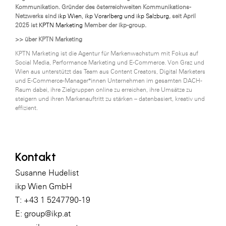
Kommunikation. Gründer des österreichweiten Kommunikations-
Netzwerks sind
ikp Wien, ikp Vorarlberg und ikp Salzburg
, seit April
2025 ist
KPTN Marketing
Member der ikp-group.
>> über KPTN Marketing
KPTN Marketing ist die Agentur für Markenwachstum mit Fokus auf
Social Media, Performance Marketing und E-Commerce. Von Graz und
Wien aus unterstützt das Team aus Content Creators, Digital Marketers
und E-Commerce-Manager*innen Unternehmen im gesamten DACH-
Raum dabei, ihre Zielgruppen online zu erreichen, ihre Umsätze zu
steigern und ihren Markenauftritt zu stärken – datenbasiert, kreativ und
effizient.
Kontakt
Susanne Hudelist
ikp Wien GmbH
T: +43 1 5247790-19
E: group@ikp.at