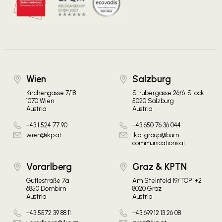
Wien
Salzburg
Kirchengasse 7/18
Strubergasse 26/6. Stock
1070 Wien
5020 Salzburg
Austria
Austria
+43 1 524 77 90
+43 650 76 36 044
wien@ikp.at
ikp-group@burn-
communications.at
Vorarlberg
Graz & KPTN
Gütlestraße 7a
Am Steinfeld 19/TOP 1+2
6850 Dornbirn
8020 Graz
Austria
Austria
+43 5572 39 88 11
+43 699 12 13 26 08