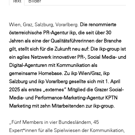
Text
Bilder
Fressnapf
FRoSTA
FV Energierohstoff & Kraftstoff
Wien, Graz, Salzburg, Vorarlberg.
Die renommierte
österreichische PR-Agentur ikp, die seit über 30
Gardena
Jahren als eine der Qualitätsführerinnen der Branche
Gas Connect Austria
gilt, stellt sich für die Zukunft neu auf: Die ikp-group ist
GBV - Verband gemeinnütziger
ein agiles Netzwerk innovativer PR-, Social Media- und
Bauvereinigungen
Digital-Agenturen mit Kommunikation als
Getzner Werkstoffe
gemeinsame Homebase. Zu ikp Wien/Graz, ikp
Salzburg und ikp Vorarlberg gesellte sich mit 1. April
Heimat Österreich
2025 als erstes „externes“ Mitglied die Grazer Social-
ikp
Media- und Performance-Marketing-Agentur KPTN
Johnson & Johnson
Marketing mit zehn Mitarbeitenden zur ikp-group.
JELD-WEN DANA
„Fünf Members in vier Bundesländern, 45
kosaplaner
Expert*innen für alle Spielwiesen der Kommunikation,