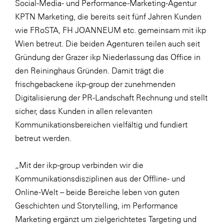
Social-Media- und Performance-Marketing-Agentur
KPTN Marketing, die bereits seit fünf Jahren Kunden
WKS Fachgruppe Finanzdienstleister
wie FRoSTA, FH JOANNEUM etc. gemeinsam mit ikp
WK UBIT
Wien betreut. Die beiden Agenturen teilen auch seit
Zühlke
Gründung der Grazer ikp Niederlassung das Office in
den Reininghaus Gründen. Damit trägt die
Media
frischgebackene ikp-group der zunehmenden
Digitalisierung der PR-Landschaft Rechnung und stellt
sicher, dass Kunden in allen relevanten
Kommunikationsbereichen vielfältig und fundiert
betreut werden.
„Mit der ikp-group verbinden wir die
Kommunikationsdisziplinen aus der Offline- und
Online-Welt – beide Bereiche leben von guten
Geschichten und Storytelling, im Performance
Marketing ergänzt um zielgerichtetes Targeting und