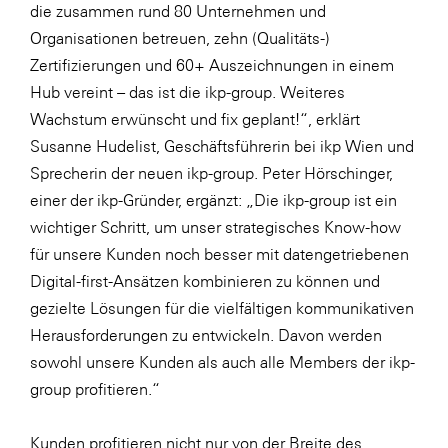
LAT Nitrogen
die zusammen rund 80 Unternehmen und
Organisationen betreuen, zehn (Qualitäts-)
Libro
Zertifizierungen und 60+ Auszeichnungen in einem
Lidl Österreich
Hub vereint – das ist die ikp-group. Weiteres
Die Menü-Manufaktur
Wachstum erwünscht und fix geplant!“, erklärt
Susanne Hudelist, Geschäftsführerin bei ikp Wien und
MTH Retail Group
Sprecherin der neuen ikp-group. Peter Hörschinger,
OMV
einer der ikp-Gründer, ergänzt: „Die ikp-group ist ein
OptimaMed
wichtiger Schritt, um unser strategisches Know-how
für unsere Kunden noch besser mit datengetriebenen
PAGRO
Digital-first-Ansätzen kombinieren zu können und
PHH Rechtsanwält:innen
gezielte Lösungen für die vielfältigen kommunikativen
Primark
Herausforderungen zu entwickeln. Davon werden
sowohl unsere Kunden als auch alle Members der ikp-
Salesforce
group profitieren.“
sebamed
SeneCura
Kunden profitieren nicht nur von der Breite des