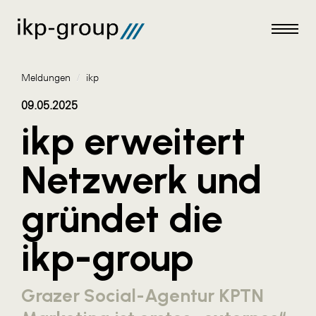
Meldungen
/
ikp
09.05.2025
ikp erweitert
Meldungen
Netzwerk und
AKTUELLES
gründet die
ACO
ALEX Krems
ikp-group
Amazon Web Services
Artweger
Grazer Social-Agentur KPTN
AustroCel Hallein