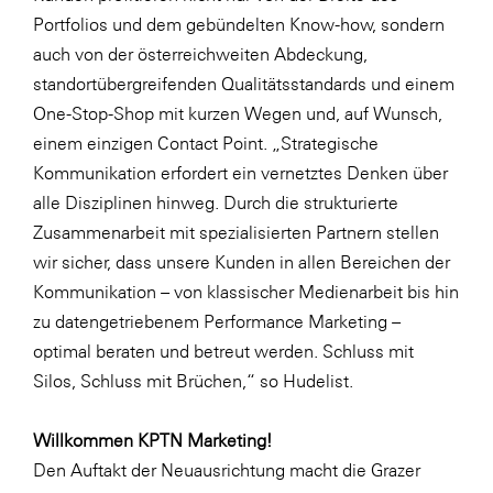
Portfolios und dem gebündelten Know-how, sondern
SERVICE&MORE
auch von der österreichweiten Abdeckung,
SKINUANCE®
standortübergreifenden Qualitätsstandards und einem
Somfy
One-Stop-Shop mit kurzen Wegen und, auf Wunsch,
einem einzigen Contact Point. „Strategische
Sony DADC
Kommunikation erfordert ein vernetztes Denken über
SPIEGLTEC
alle Disziplinen hinweg. Durch die strukturierte
STIHL Tirol
Zusammenarbeit mit spezialisierten Partnern stellen
wir sicher, dass unsere Kunden in allen Bereichen der
Trend Micro
Kommunikation – von klassischer Medienarbeit bis hin
TAG GmbH
zu datengetriebenem Performance Marketing –
VALETTA
optimal beraten und betreut werden. Schluss mit
Silos, Schluss mit Brüchen,“ so Hudelist.
Verband Druck Medien Österreich
Wirtschaftskammer Salzburg
Willkommen KPTN Marketing!
WKS Fachgruppe Fahrzeughandel und
Den Auftakt der Neuausrichtung macht die Grazer
Fahrzeugtechnik