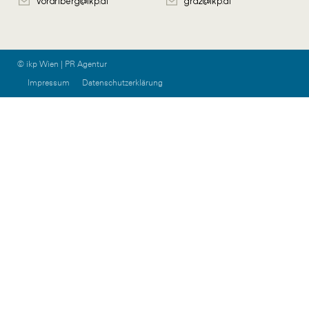
vorarlberg@ikp.at
graz@ikp.at
© ikp Wien | PR Agentur
Impressum
Datenschutzerklärung