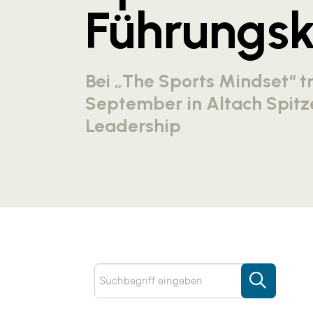
Führungsk
Bei „The Sports Mindset“ tr
September in Altach Spitz
Leadership