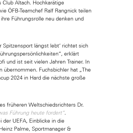
 Club Altach. Hochkarätige
ie ÖFB-Teamchef Ralf Rangnick teilen
die ihre Führungsrolle neu denken und
pitzensport längst lebt‘ richtet sich
ührungspersönlichkeiten“, erklärt
i und ist seit vielen Jahren Trainer. In
rn übernommen. Fuchsbichler hat „The
ncup 2024 in Hard die nächste große
s früheren Weltschiedsrichters Dr.
was Führung heute fordert“
.
 der UEFA, Einblicke in die
 Heinz Palme, Sportmanager &