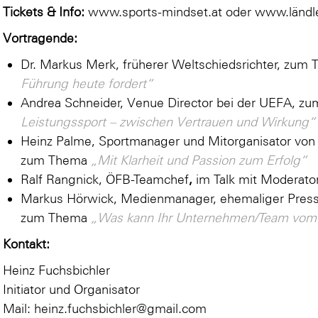
Tickets & Info:
www.sports-mindset.at
oder
www.ländl
Vortragende:
Dr. Markus Merk, früherer Weltschiedsrichter, zum
Führung heute fordert“
Andrea Schneider, Venue Director bei der UEFA, 
Leistungssport – zwischen Vertrauen und Wirkung“
Heinz Palme, Sportmanager und Mitorganisator von
zum Thema
„Mit Klarheit und Passion zum Erfolg“
Ralf Rangnick, ÖFB-Teamchef
,
im Talk mit Moderato
Markus Hörwick, Medienmanager, ehemaliger Pres
zum Thema
„Was kann Ihr Unternehmen/Team vom 
Kontakt:
Heinz Fuchsbichler
Initiator und Organisator
Mail:
heinz.fuchsbichler@gmail.com