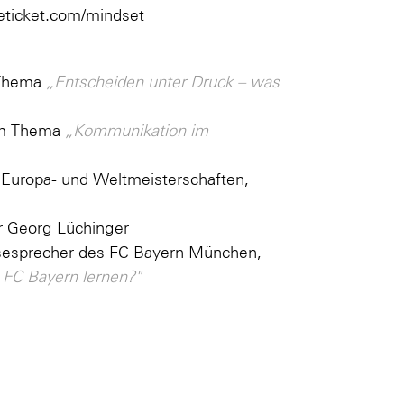
eticket.com/mindset
 Thema
„Entscheiden unter Druck – was
zum Thema
„Kommunikation im
 Europa- und Weltmeisterschaften,
r Georg Lüchinger
sesprecher des FC Bayern München,
FC Bayern lernen?"