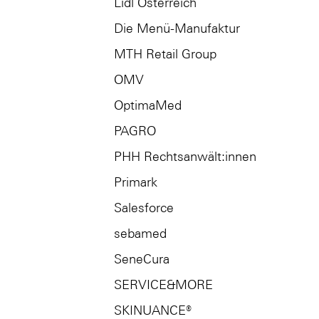
Lidl Österreich
Die Menü-Manufaktur
MTH Retail Group
OMV
OptimaMed
PAGRO
PHH Rechtsanwält:innen
Primark
Salesforce
sebamed
SeneCura
SERVICE&MORE
SKINUANCE®