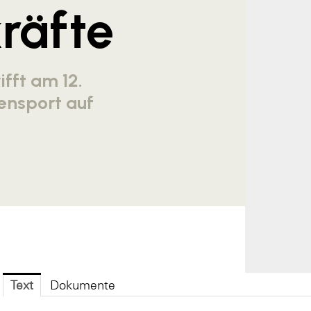
räfte
ifft am 12.
ensport auf
Text
Dokumente