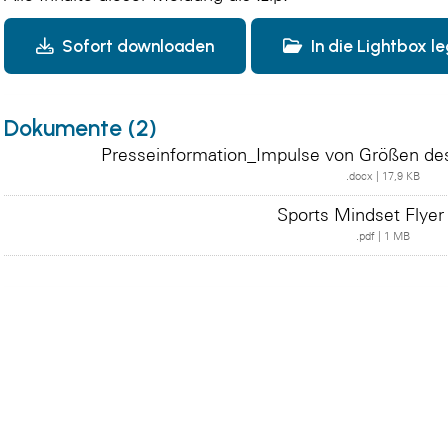
Sofort downloaden
In die Lightbox l
Dokumente (2)
Presseinformation_Impulse von Größen des S
.docx
|
17,9 KB
Sports Mindset Flyer
.pdf
|
1 MB