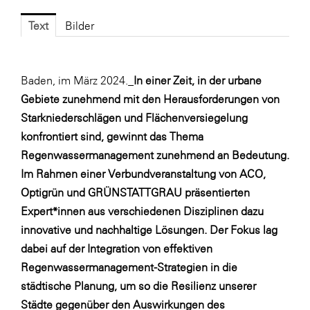
Fressnapf
Text
Bilder
FRoSTA
FV Energierohstoff & Kraftstoff
Gardena
Baden, im März 2024._
In einer Zeit, in der urbane
Gebiete zunehmend mit den Herausforderungen von
Gas Connect Austria
Starkniederschlägen und Flächenversiegelung
GBV - Verband gemeinnütziger
konfrontiert sind, gewinnt das Thema
Bauvereinigungen
Regenwassermanagement zunehmend an Bedeutung.
Getzner Werkstoffe
Im Rahmen einer Verbundveranstaltung von ACO,
Optigrün und GRÜNSTATTGRAU präsentierten
Heimat Österreich
Expert*innen aus verschiedenen Disziplinen dazu
ikp
innovative und nachhaltige Lösungen. Der Fokus lag
Johnson & Johnson
dabei auf der Integration von effektiven
Regenwassermanagement-Strategien in die
JELD-WEN DANA
städtische Planung, um so die Resilienz unserer
kosaplaner
Städte gegenüber den Auswirkungen des