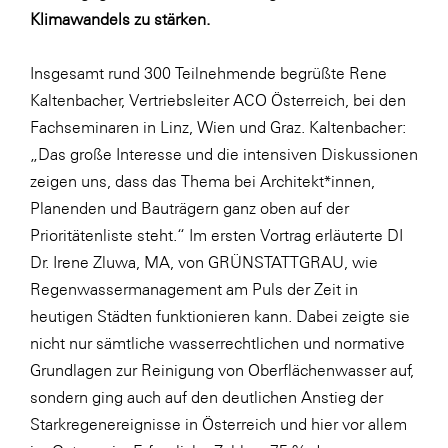
LAT Nitrogen
Klimawandels zu stärken.
Libro
Insgesamt rund 300 Teilnehmende begrüßte Rene
Lidl Österreich
Kaltenbacher, Vertriebsleiter ACO Österreich, bei den
Die Menü-Manufaktur
Fachseminaren in Linz, Wien und Graz. Kaltenbacher:
„Das große Interesse und die intensiven Diskussionen
MTH Retail Group
zeigen uns, dass das Thema bei Architekt*innen,
OMV
Planenden und Bauträgern ganz oben auf der
OptimaMed
Prioritätenliste steht.“ Im ersten Vortrag erläuterte DI
Dr. Irene Zluwa, MA, von GRÜNSTATTGRAU, wie
PAGRO
Regenwassermanagement am Puls der Zeit in
PHH Rechtsanwält:innen
heutigen Städten funktionieren kann. Dabei zeigte sie
Primark
nicht nur sämtliche wasserrechtlichen und normative
Grundlagen zur Reinigung von Oberflächenwasser auf,
Salesforce
sondern ging auch auf den deutlichen Anstieg der
sebamed
Starkregenereignisse in Österreich und hier vor allem
SeneCura