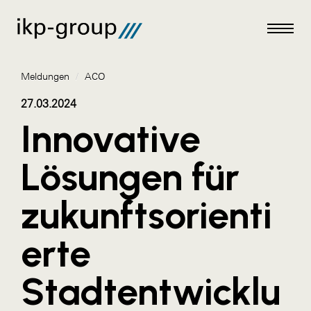
Meldungen
/
ACO
27.03.2024
Innovative
Meldungen
Lösungen für
AKTUELLES
zukunftsorienti
ACO
ALEX Krems
erte
Amazon Web Services
Stadtentwicklu
Artweger
AustroCel Hallein