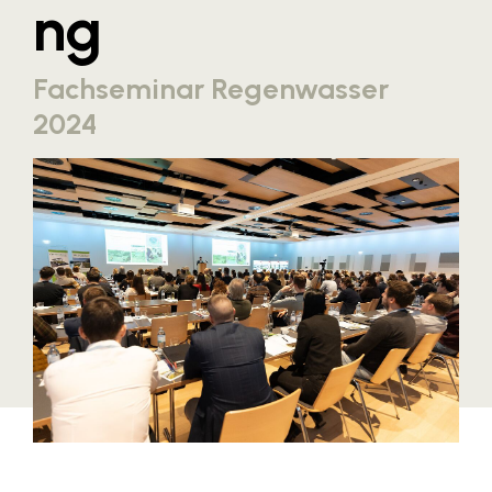
ng
Blaguss
Bundesverband Sonnenschutztechnik
Fachseminar Regenwasser
Cineplexx
2024
Colmobil Austria
Controller Institut
Darbo
Designer Outlets Parndorf und Salzburg
DOMOFERM
Essity
EY
FG UBIT Salzburg
foodaffairs