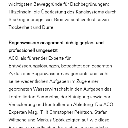
wichtigsten Beweggründe für Dachbegrünungen:
WKS Fachgruppe Finanzdienstleister
Hitzeinseln, die Überlastung des Kanalsystems durch
Starkregenereignisse, Biodiversitätsverlust sowie
WK UBIT
Trockenheit und Dürre.
Zühlke
Regenwassermanagement: richtig geplant und
Media
professionell umgesetzt
ACO, als führender Experte für
Entwässerungslösungen, betrachtet den gesamten
Zyklus des Regenwassermanagements und sieht
seine wesentlichen Aufgaben im Zuge einer
geordneten Wasserwirtschaft in den Aufgaben des
kontrollierten Sammelns, der Reinigung sowie der
Versickerung und kontrollierten Ableitung. Die ACO
Experten Mag. (FH) Christopher Peiritsch, Stefan
Wiltsche und Markus Spörk zeigten auf, wie diese
Prozesse in städtischen Bereichen, wo natürliche