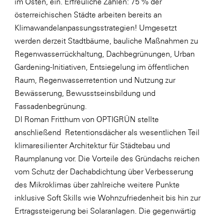
im Osten, ein. Erfreuliche Zahlen: 75 % der
österreichischen Städte arbeiten bereits an
SERVICE&MORE
Klimawandelanpassungsstrategien! Umgesetzt
SKINUANCE®
werden derzeit Stadtbäume, bauliche Maßnahmen zu
Somfy
Regenwasserrückhaltung, Dachbegrünungen, Urban
Gardening-Initiativen, Entsiegelung im öffentlichen
Sony DADC
Raum, Regenwasserretention und Nutzung zur
SPIEGLTEC
Bewässerung, Bewusstseinsbildung und
STIHL Tirol
Fassadenbegrünung.
DI Roman Fritthum von OPTIGRÜN stellte
Trend Micro
anschließend Retentionsdächer als wesentlichen Teil
TAG GmbH
klimaresilienter Architektur für Städtebau und
VALETTA
Raumplanung vor. Die Vorteile des Gründachs reichen
vom Schutz der Dachabdichtung über Verbesserung
Verband Druck Medien Österreich
des Mikroklimas über zahlreiche weitere Punkte
Wirtschaftskammer Salzburg
inklusive Soft Skills wie Wohnzufriedenheit bis hin zur
WKS Fachgruppe Fahrzeughandel und
Ertragssteigerung bei Solaranlagen. Die gegenwärtig
Fahrzeugtechnik