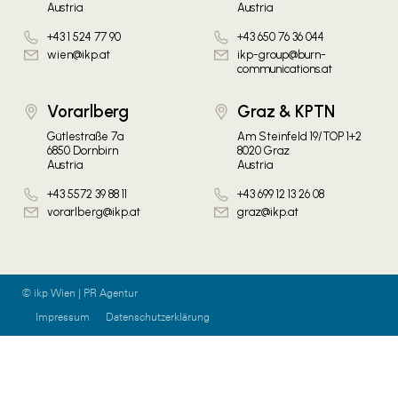
Austria
Austria
+43 1 524 77 90
+43 650 76 36 044
wien@ikp.at
ikp-group@burn-
communications.at
Vorarlberg
Graz & KPTN
Gütlestraße 7a
Am Steinfeld 19/TOP 1+2
6850 Dornbirn
8020 Graz
Austria
Austria
+43 5572 39 88 11
+43 699 12 13 26 08
vorarlberg@ikp.at
graz@ikp.at
© ikp Wien | PR Agentur
Impressum
Datenschutzerklärung