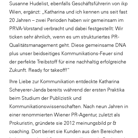
Susanne Hudelist, ebenfalls Geschäftsführerin von ikp
SERVICE&MORE
Wien, ergänzt: „Katharina und ich kennen uns seit fast
20 Jahren – zwei Perioden haben wir gemeinsam im
SKINUANCE®
PRVA-Vorstand verbracht und dabei festgestellt: Wir
Somfy
ticken sehr ähnlich, wenn es um strukturiertes PR-
Sony DADC
Qualitätsmanagement geht. Diese gemeinsame DNA
plus unser beidseitiges Kommunikations-Feuer sind
SPIEGLTEC
der perfekte Treibstoff für eine nachhaltig erfolgreiche
STIHL Tirol
Zukunft. Ready for takeoff!“
Trend Micro
Ihre Liebe zur Kommunikation entdeckte Katharina
TAG GmbH
Scheyerer-Janda bereits während der ersten Praktika
beim Studium der Publizistik und
VALETTA
Kommunikationswissenschaften. Nach neun Jahren in
Verband Druck Medien Österreich
einer renommierten Wiener PR-Agentur, zuletzt als
Wirtschaftskammer Salzburg
Prokuristin, gründete sie 2012 meinungsbild pr &
coaching. Dort beriet sie Kunden aus den Bereichen
WKS Fachgruppe Fahrzeughandel und
Fahrzeugtechnik