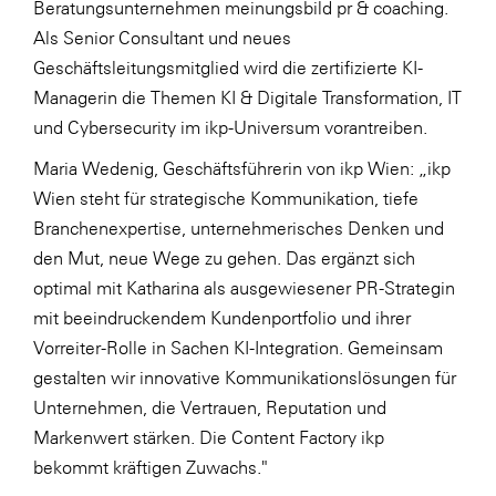
Beratungsunternehmen meinungsbild pr & coaching.
LAT Nitrogen
Als Senior Consultant und neues
Libro
Geschäftsleitungsmitglied wird die zertifizierte KI-
Lidl Österreich
Managerin die Themen KI & Digitale Transformation, IT
und Cybersecurity im ikp-Universum vorantreiben.
Die Menü-Manufaktur
Maria Wedenig, Geschäftsführerin von ikp Wien: „ikp
MTH Retail Group
Wien steht für strategische Kommunikation, tiefe
OMV
Branchenexpertise, unternehmerisches Denken und
OptimaMed
den Mut, neue Wege zu gehen. Das ergänzt sich
optimal mit Katharina als ausgewiesener PR-Strategin
PAGRO
mit beeindruckendem Kundenportfolio und ihrer
PHH Rechtsanwält:innen
Vorreiter-Rolle in Sachen KI-Integration. Gemeinsam
Primark
gestalten wir innovative Kommunikationslösungen für
Unternehmen, die Vertrauen, Reputation und
Salesforce
Markenwert stärken. Die Content Factory ikp
sebamed
bekommt kräftigen Zuwachs."
SeneCura