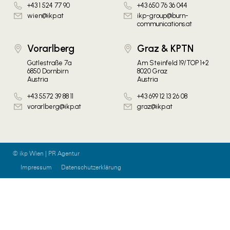
+43 1 524 77 90
+43 650 76 36 044
wien@ikp.at
ikp-group@burn-
communications.at
Vorarlberg
Graz & KPTN
Gütlestraße 7a
Am Steinfeld 19/TOP 1+2
6850 Dornbirn
8020 Graz
Austria
Austria
+43 5572 39 88 11
+43 699 12 13 26 08
vorarlberg@ikp.at
graz@ikp.at
© ikp Wien | PR Agentur
Impressum
Datenschutzerklärung