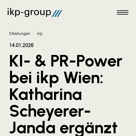
Meldungen
/
ikp
14.01.2026
KI- & PR-Power
Meldungen
bei ikp Wien:
AKTUELLES
Katharina
ACO
ALEX Krems
Scheyerer-
Amazon Web Services
Janda ergänzt
Artweger
AustroCel Hallein