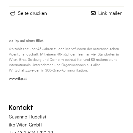
Seite drucken
Link mailen
>> ikp auf einen Blick
ikp zählt seit über 45 Jahren zu den Marktführern der österreichischen
Agenturlandschaft. Mit einem 40-köpfigen Team an vier Standorten in
Wien, Graz, Salzburg und Dornbirn betreut ikp rund 80 nationale und
internationale Unternehmen und Organisationen aus allen
Wirtschaftszweigen in 360-Grad-Kommunikation.
www.ikp.at
Kontakt
Susanne Hudelist
ikp Wien GmbH
T: +43 1 5247790-19