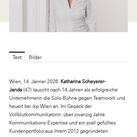
Fressnapf
FRoSTA
FV Energierohstoff & Kraftstoff
Gardena
Gas Connect Austria
GBV - Verband gemeinnütziger
Text
Bilder
Bauvereinigungen
Getzner Werkstoffe
Wien, 14. Jänner 2026.
Katharina Scheyerer-
Heimat Österreich
Janda
(47) tauscht nach 14 Jahren als erfolgreiche
ikp
Unternehmerin die Solo-Bühne gegen Teamwork und
heuert bei ikp Wien an. Im Gepäck der
Johnson & Johnson
Vollblutkommunikatorin: über zwanzig Jahre
JELD-WEN DANA
Kommunikations-Expertise und ein prall gefülltes
kosaplaner
Kundenportfolio aus ihrem 2012 gegründeten