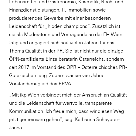
Lebensmittel und Gastronomie, Kosmetik, Recht und
Finanzdienstleistungen, IT, Immobilien sowie
WKS Fachgruppe Finanzdienstleister
produzierendes Gewerbe mit einer besonderen
WK UBIT
Leidenschaft für „hidden champions“. Zusätzlich ist
Zühlke
sie als Moderatorin und Vortragende an der FH Wien
tätig und engagiert sich seit vielen Jahren für das
Media
Thema Qualität in der PR. Sie ist nicht nur die einzige
ÖPR-zertifizierte Einzelberaterin Österreichs, sondern
seit 2017 im Vorstand des ÖPR – Österreichisches PR-
Gütezeichen tätig. Zudem war sie vier Jahre
Vorstandsmitglied des PRVA.
„Mit ikp Wien verbindet mich der Anspruch an Qualität
und die Leidenschaft für wertvolle, transparente
Kommunikation. Ich freue mich, dass wir diesen Weg
jetzt gemeinsam gehen“, sagt Katharina Scheyerer-
Janda.