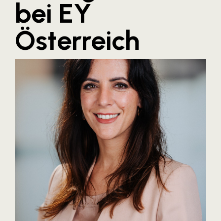
bei EY
Blaguss
Österreich
Bundesverband Sonnenschutztechnik
Cineplexx
Colmobil Austria
Controller Institut
Darbo
Designer Outlets Parndorf und Salzburg
DOMOFERM
Essity
EY
FG UBIT Salzburg
foodaffairs