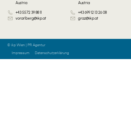
Austria
Austria
+43 5572 39 88 11
+43 699 12 13 26 08
vorarlberg@ikp.at
graz@ikp.at
© ikp Wien | PR Agentur
Impressum
Datenschutzerklärung