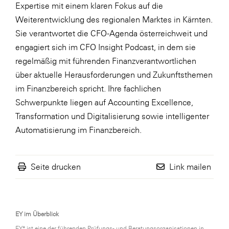
LAT Nitrogen
Expertise mit einem klaren Fokus auf die
Weiterentwicklung des regionalen Marktes in Kärnten.
Libro
Sie verantwortet die CFO-Agenda österreichweit und
Lidl Österreich
engagiert sich im CFO Insight Podcast, in dem sie
Die Menü-Manufaktur
regelmäßig mit führenden Finanzverantwortlichen
über aktuelle Herausforderungen und Zukunftsthemen
MTH Retail Group
im Finanzbereich spricht. Ihre fachlichen
OMV
Schwerpunkte liegen auf Accounting Excellence,
OptimaMed
Transformation und Digitalisierung sowie intelligenter
Automatisierung im Finanzbereich.
PAGRO
PHH Rechtsanwält:innen
Seite drucken
Link mailen
Primark
Salesforce
sebamed
EY im Überblick
SeneCura
EY* ist eine der führenden Prüfungs- und Beratungsorganisationen in