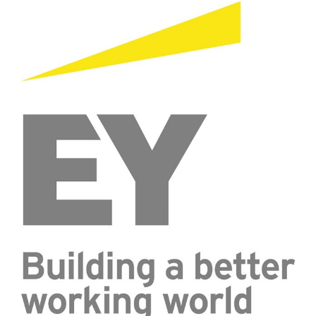
WKS Fachgruppe Finanzdienstleister
WK UBIT
Zühlke
Media