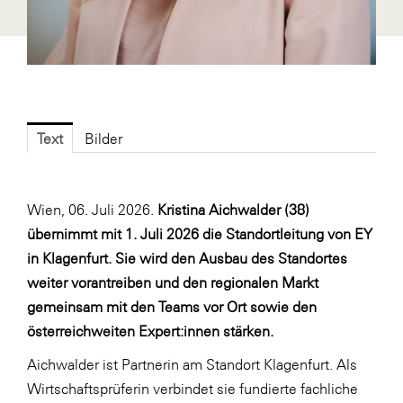
Fressnapf
FRoSTA
FV Energierohstoff & Kraftstoff
Gardena
Gas Connect Austria
Text
Bilder
GBV - Verband gemeinnütziger
Bauvereinigungen
Wien, 06. Juli 2026.
Kristina Aichwalder (38)
Getzner Werkstoffe
übernimmt mit 1. Juli 2026 die Standortleitung von EY
Heimat Österreich
in Klagenfurt. Sie wird den Ausbau des Standortes
weiter vorantreiben und den regionalen Markt
ikp
gemeinsam mit den Teams vor Ort sowie den
Johnson & Johnson
österreichweiten Expert:innen stärken.
JELD-WEN DANA
Aichwalder ist Partnerin am Standort Klagenfurt. Als
kosaplaner
Wirtschaftsprüferin verbindet sie fundierte fachliche