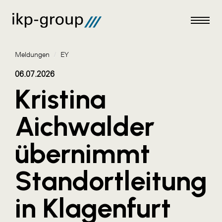
Meldungen
/
EY
06.07.2026
Kristina
Meldungen
Aichwalder
AKTUELLES
übernimmt
ACO
ALEX Krems
Standortleitung
Amazon Web Services
in Klagenfurt
Artweger
AustroCel Hallein