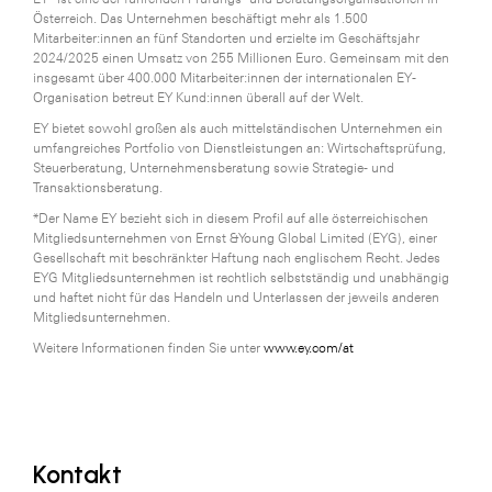
Österreich. Das Unternehmen beschäftigt mehr als 1.500
SERVICE&MORE
Mitarbeiter:innen an fünf Standorten und erzielte im Geschäftsjahr
2024/2025 einen Umsatz von 255 Millionen Euro. Gemeinsam mit den
SKINUANCE®
insgesamt über 400.000 Mitarbeiter:innen der internationalen EY-
Organisation betreut EY Kund:innen überall auf der Welt.
Somfy
EY bietet sowohl großen als auch mittelständischen Unternehmen ein
umfangreiches Portfolio von Dienstleistungen an: Wirtschaftsprüfung,
Sony DADC
Steuerberatung, Unternehmensberatung sowie Strategie- und
Transaktionsberatung.
SPIEGLTEC
*Der Name EY bezieht sich in diesem Profil auf alle österreichischen
STIHL Tirol
Mitgliedsunternehmen von Ernst &Young Global Limited (EYG), einer
Gesellschaft mit beschränkter Haftung nach englischem Recht. Jedes
Trend Micro
EYG Mitgliedsunternehmen ist rechtlich selbstständig und unabhängig
und haftet nicht für das Handeln und Unterlassen der jeweils anderen
TAG GmbH
Mitgliedsunternehmen.
VALETTA
Weitere Informationen finden Sie unter
www.ey.com/at
Verband Druck Medien Österreich
Wirtschaftskammer Salzburg
WKS Fachgruppe Fahrzeughandel und
Kontakt
Fahrzeugtechnik