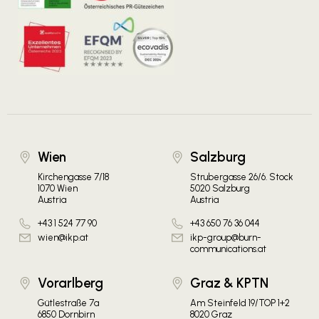
Wien
Salzburg
Kirchengasse 7/18
Strubergasse 26/6. Stock
1070 Wien
5020 Salzburg
Austria
Austria
+43 1 524 77 90
+43 650 76 36 044
wien@ikp.at
ikp-group@burn-
communications.at
Vorarlberg
Graz & KPTN
Gütlestraße 7a
Am Steinfeld 19/TOP 1+2
6850 Dornbirn
8020 Graz