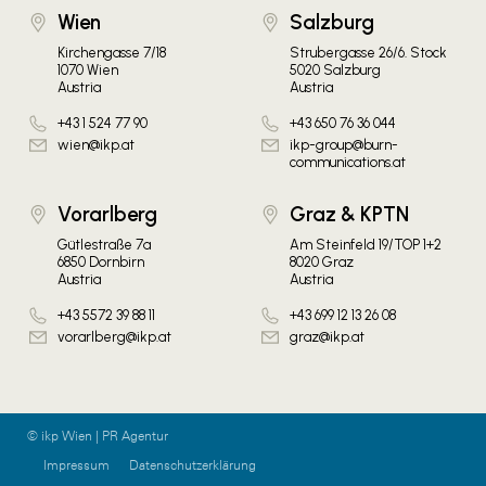
Wien
Salzburg
Kirchengasse 7/18
Strubergasse 26/6. Stock
1070 Wien
5020 Salzburg
Austria
Austria
+43 1 524 77 90
+43 650 76 36 044
wien@ikp.at
ikp-group@burn-
communications.at
Vorarlberg
Graz & KPTN
Gütlestraße 7a
Am Steinfeld 19/TOP 1+2
6850 Dornbirn
8020 Graz
Austria
Austria
+43 5572 39 88 11
+43 699 12 13 26 08
vorarlberg@ikp.at
graz@ikp.at
© ikp Wien | PR Agentur
Impressum
Datenschutzerklärung