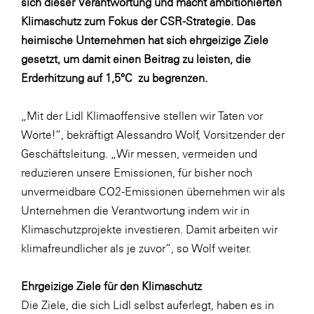
sich dieser Verantwortung und macht ambitionierten
LAT Nitrogen
Klimaschutz zum Fokus der CSR-Strategie. Das
Libro
heimische Unternehmen hat sich ehrgeizige Ziele
Lidl Österreich
gesetzt, um damit einen Beitrag zu leisten, die
Erderhitzung auf 1,5°C zu begrenzen.
Die Menü-Manufaktur
MTH Retail Group
„Mit der Lidl Klimaoffensive stellen wir Taten vor
OMV
Worte!“, bekräftigt Alessandro Wolf, Vorsitzender der
Geschäftsleitung. „Wir messen, vermeiden und
OptimaMed
reduzieren unsere Emissionen, für bisher noch
PAGRO
unvermeidbare CO2-Emissionen übernehmen wir als
PHH Rechtsanwält:innen
Unternehmen die Verantwortung indem wir in
Klimaschutzprojekte investieren. Damit arbeiten wir
Primark
klimafreundlicher als je zuvor“, so Wolf weiter.
Salesforce
sebamed
Ehrgeizige Ziele für den Klimaschutz
Die Ziele, die sich Lidl selbst auferlegt, haben es in
SeneCura