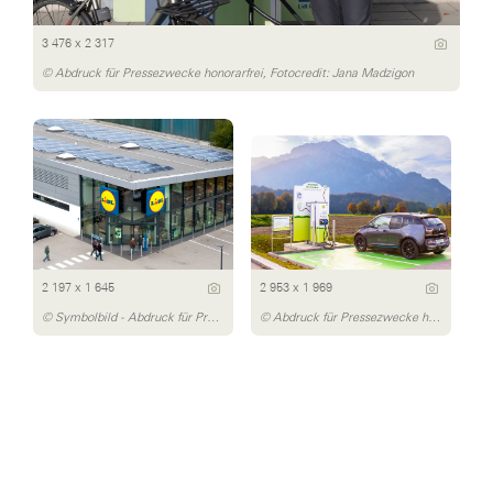
3 476 x 2 317
© Abdruck für Pressezwecke honorarfrei, Fotocredit: Jana Madzigon
2 197 x 1 645
2 953 x 1 969
© Symbolbild - Abdruck für Pressezwecke honorarfrei, Fotocredit: Lidl Österreich
© Abdruck für Pressezwecke honorarfrei, Fotocredit: Lidl Österreich