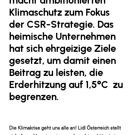
macht ambitionierten
Fressnapf
Klimaschutz zum Fokus
FRoSTA
der CSR-Strategie. Das
FV Energierohstoff & Kraftstoff
heimische Unternehmen
Gardena
hat sich ehrgeizige Ziele
Gas Connect Austria
GBV - Verband gemeinnütziger
gesetzt, um damit einen
Bauvereinigungen
Beitrag zu leisten, die
Getzner Werkstoffe
Erderhitzung auf 1,5°C zu
Heimat Österreich
begrenzen.
ikp
Johnson & Johnson
JELD-WEN DANA
kosaplaner
Die Klimakrise geht uns alle an! Lidl Österreich stellt