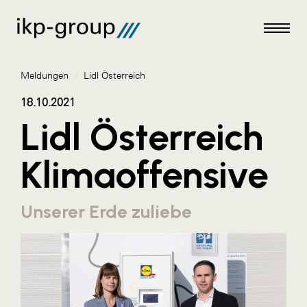
Meldungen
/
Lidl Österreich
18.10.2021
Lidl Österreich
Meldungen
Klimaoffensive
AKTUELLES
ACO
Unserer Erde zuliebe
ALEX Krems
Amazon Web Services
Artweger
AustroCel Hallein