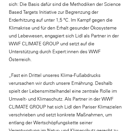
sich: Die Basis dafür sind die Methodiken der Science
SERVICE&MORE
Based Targets Initiative zur Begrenzung der
SKINUANCE®
Erderhitzung auf unter 1,5 °C. Im Kampf gegen die
Klimakrise und für den Erhalt gesunder Ökosysteme
Somfy
und Lebewesen, engagiert sich Lidl als Partner in der
Sony DADC
WWF CLIMATE GROUP und setzt auf die
SPIEGLTEC
Unterstützung durch Expert:innen des WWF
Österreich.
STIHL Tirol
Trend Micro
„Fast ein Drittel unseres Klima-Fußabdrucks
TAG GmbH
verursachen wir durch unsere Ernährung. Deshalb
spielt der Lebensmittelhandel eine zentrale Rolle im
VALETTA
Umwelt- und Klimaschutz. Als Partner in der WWF
Verband Druck Medien Österreich
CLIMATE GROUP hat sich Lidl den Pariser Klimazielen
Wirtschaftskammer Salzburg
verschrieben und setzt konkrete Maßnahmen, um
entlang der Wertschöpfungskette seiner
WKS Fachgruppe Fahrzeughandel und
Verantwortung im Natur- und Klimaschutz gerecht zu
Fahrzeugtechnik