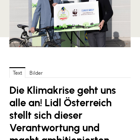
Blaguss
Bundesverband Sonnenschutztechnik
Cineplexx
Colmobil Austria
Controller Institut
Darbo
Text
Bilder
Designer Outlets Parndorf und Salzburg
DOMOFERM
Die Klimakrise geht uns
Essity
alle an! Lidl Österreich
EY
stellt sich dieser
FG UBIT Salzburg
Verantwortung und
foodaffairs