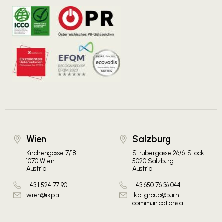
Wien
Salzburg
Kirchengasse 7/18
Strubergasse 26/6. Stock
1070 Wien
5020 Salzburg
Austria
Austria
+43 1 524 77 90
+43 650 76 36 044
wien@ikp.at
ikp-group@burn-
communications.at