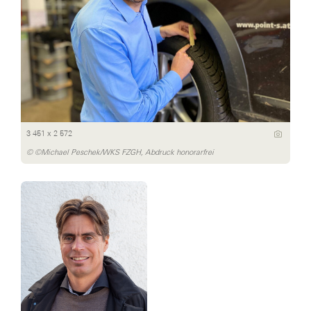
3 451 x 2 572
© ©Michael Peschek/WKS FZGH, Abdruck honorarfrei