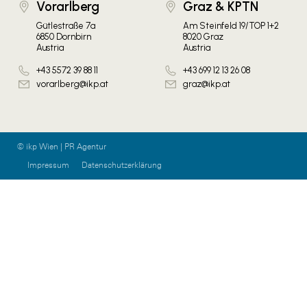
Vorarlberg
Graz & KPTN
Gütlestraße 7a
Am Steinfeld 19/TOP 1+2
6850 Dornbirn
8020 Graz
Austria
Austria
+43 5572 39 88 11
+43 699 12 13 26 08
vorarlberg@ikp.at
graz@ikp.at
© ikp Wien | PR Agentur
Impressum
Datenschutzerklärung