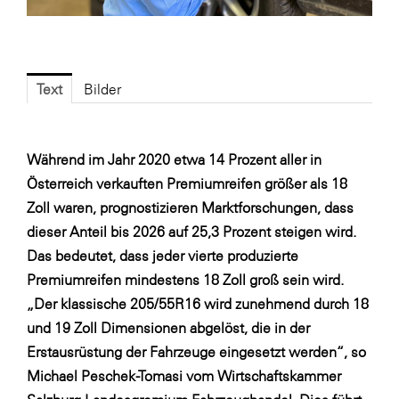
Fressnapf
FRoSTA
FV Energierohstoff & Kraftstoff
Text
Bilder
Gardena
Gas Connect Austria
Während im Jahr 2020 etwa 14 Prozent aller in
GBV - Verband gemeinnütziger
Bauvereinigungen
Österreich verkauften Premiumreifen größer als 18
Zoll waren, prognostizieren Marktforschungen, dass
Getzner Werkstoffe
dieser Anteil bis 2026 auf 25,3 Prozent steigen wird.
Heimat Österreich
Das bedeutet, dass jeder vierte produzierte
ikp
Premiumreifen mindestens 18 Zoll groß sein wird.
„Der klassische 205/55R16 wird zunehmend durch 18
Johnson & Johnson
und 19 Zoll Dimensionen abgelöst, die in der
JELD-WEN DANA
Erstausrüstung der Fahrzeuge eingesetzt werden“, so
kosaplaner
Michael Peschek-Tomasi vom Wirtschaftskammer