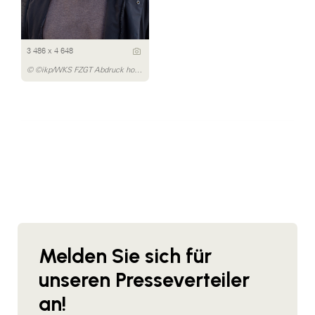
3 486 x 4 648
© ©ikp/WKS FZGT Abdruck honorarfrei
Melden Sie sich für
unseren Presseverteiler
an!