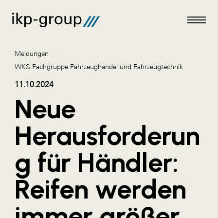
Meldungen
/
WKS Fachgruppe Fahrzeughandel und Fahrzeugtechnik
11.10.2024
Neue
Meldungen
AKTUELLES
Herausforderun
ACO
g für Händler:
ALEX Krems
Amazon Web Services
Reifen werden
Artweger
immer größer
AustroCel Hallein