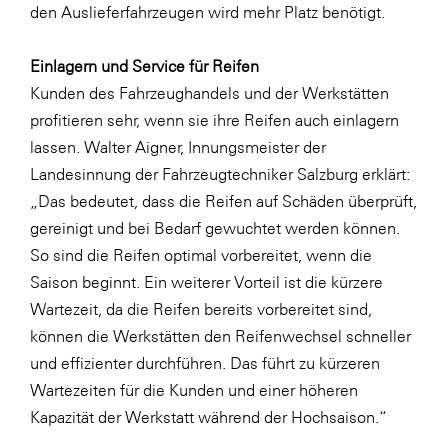
den Auslieferfahrzeugen wird mehr Platz benötigt.
SERVICE&MORE
SKINUANCE®
Einlagern und Service für Reifen
Kunden des Fahrzeughandels und der Werkstätten
Somfy
profitieren sehr, wenn sie ihre Reifen auch einlagern
Sony DADC
lassen. Walter Aigner, Innungsmeister der
SPIEGLTEC
Landesinnung der Fahrzeugtechniker Salzburg erklärt:
„Das bedeutet, dass die Reifen auf Schäden überprüft,
STIHL Tirol
gereinigt und bei Bedarf gewuchtet werden können.
Trend Micro
So sind die Reifen optimal vorbereitet, wenn die
TAG GmbH
Saison beginnt. Ein weiterer Vorteil ist die kürzere
Wartezeit, da die Reifen bereits vorbereitet sind,
VALETTA
können die Werkstätten den Reifenwechsel schneller
Verband Druck Medien Österreich
und effizienter durchführen. Das führt zu kürzeren
Wirtschaftskammer Salzburg
Wartezeiten für die Kunden und einer höheren
Kapazität der Werkstatt während der Hochsaison.“
WKS Fachgruppe Fahrzeughandel und
Fahrzeugtechnik