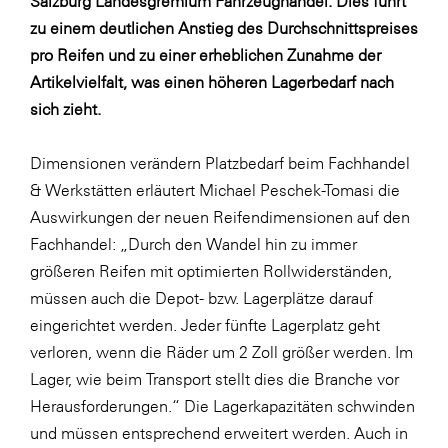
Salzburg Landesgremium Fahrzeughandel. Dies führt
LAT Nitrogen
zu einem deutlichen Anstieg des Durchschnittspreises
Libro
pro Reifen und zu einer erheblichen Zunahme der
Lidl Österreich
Artikelvielfalt, was einen höheren Lagerbedarf nach
sich zieht.
Die Menü-Manufaktur
MTH Retail Group
Dimensionen verändern Platzbedarf beim Fachhandel
OMV
& Werkstätten erläutert Michael Peschek-Tomasi die
Auswirkungen der neuen Reifendimensionen auf den
OptimaMed
Fachhandel: „Durch den Wandel hin zu immer
PAGRO
größeren Reifen mit optimierten Rollwiderständen,
PHH Rechtsanwält:innen
müssen auch die Depot- bzw. Lagerplätze darauf
eingerichtet werden. Jeder fünfte Lagerplatz geht
Primark
verloren, wenn die Räder um 2 Zoll größer werden. Im
Salesforce
Lager, wie beim Transport stellt dies die Branche vor
sebamed
Herausforderungen.“ Die Lagerkapazitäten schwinden
und müssen entsprechend erweitert werden. Auch in
SeneCura