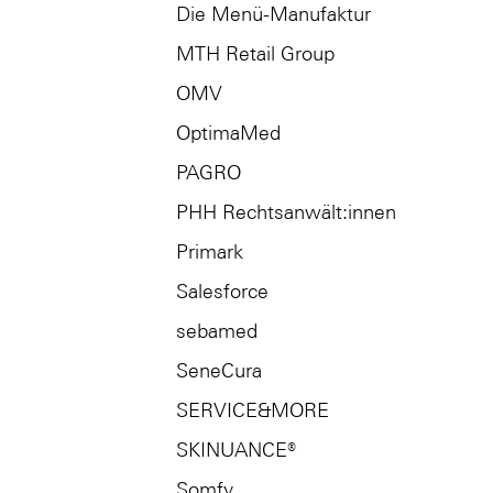
Die Menü-Manufaktur
MTH Retail Group
OMV
OptimaMed
PAGRO
PHH Rechtsanwält:innen
Primark
Salesforce
sebamed
SeneCura
SERVICE&MORE
SKINUANCE®
Somfy