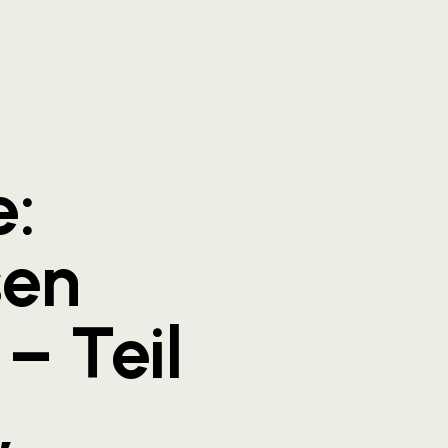
e:
sen
– Teil
,