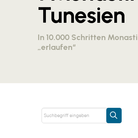
Tunesien
In 10.000 Schritten Monasti
„erlaufen“