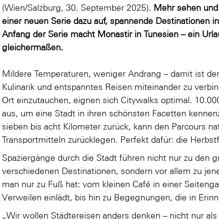
(Wien/Salzburg, 30. September 2025).
Mehr sehen und d
einer neuen Serie dazu auf, spannende Destinationen in
Anfang der Serie macht Monastir in Tunesien – ein Url
gleichermaßen.
Mildere Temperaturen, weniger Andrang – damit ist der 
Kulinarik und entspanntes Reisen miteinander zu verbind
Ort einzutauchen, eignen sich Citywalks optimal. 10.000
aus, um eine Stadt in ihren schönsten Facetten kennen
sieben bis acht Kilometer zurück, kann den Parcours na
Transportmitteln zurücklegen. Perfekt dafür: die Herbs
Spaziergänge durch die Stadt führen nicht nur zu den
verschiedenen Destinationen, sondern vor allem zu je
man nur zu Fuß hat: vom kleinen Café in einer Seiteng
Verweilen einlädt, bis hin zu Begegnungen, die in Erin
„Wir wollen Städtereisen anders denken – nicht nur al