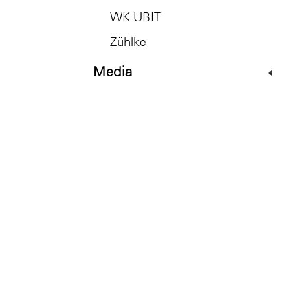
WK UBIT
Zühlke
Media