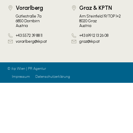
Vorarlberg
Graz & KPTN
Gütlestraße 7a
Am Steinfeld 19/TOP 1+2
6850 Dornbirn
8020 Graz
Austria
Austria
+43 5572 39 88 11
+43 699 12 13 26 08
vorarlberg@ikp.at
graz@ikp.at
© ikp Wien | PR Agentur
Impressum
Datenschutzerklärung