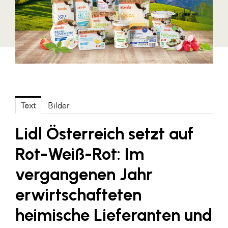
Fressnapf
FRoSTA
FV Energierohstoff & Kraftstoff
Gardena
Gas Connect Austria
GBV - Verband gemeinnütziger
Bauvereinigungen
Text
Bilder
Getzner Werkstoffe
Lidl Österreich setzt auf
Heimat Österreich
Rot-Weiß-Rot: Im
ikp
vergangenen Jahr
Johnson & Johnson
erwirtschafteten
JELD-WEN DANA
heimische Lieferanten und
kosaplaner