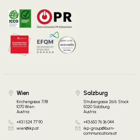
Wien
Salzburg
Kirchengasse 7/18
Strubergasse 26/6. Stock
1070 Wien
5020 Salzburg
Austria
Austria
+43 1 524 77 90
+43 650 76 36 044
wien@ikp.at
ikp-group@burn-
communications.at