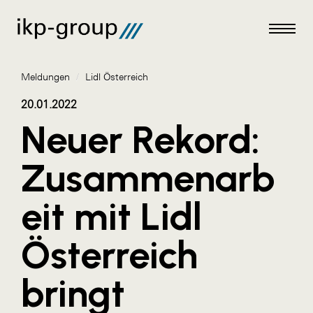
Meldungen
/
Lidl Österreich
20.01.2022
Neuer Rekord:
Meldungen
Zusammenarb
AKTUELLES
eit mit Lidl
ACO
ALEX Krems
Österreich
Amazon Web Services
bringt
Artweger
AustroCel Hallein