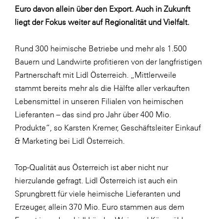
Euro davon allein über den Export. Auch in Zukunft
SERVICE&MORE
liegt der Fokus weiter auf Regionalität und Vielfalt.
SKINUANCE®
Rund 300 heimische Betriebe und mehr als 1.500
Somfy
Bauern und Landwirte profitieren von der langfristigen
Sony DADC
Partnerschaft mit Lidl Österreich. „Mittlerweile
SPIEGLTEC
stammt bereits mehr als die Hälfte aller verkauften
Lebensmittel in unseren Filialen von heimischen
STIHL Tirol
Lieferanten – das sind pro Jahr über 400 Mio.
Trend Micro
Produkte“, so Karsten Kremer, Geschäftsleiter Einkauf
TAG GmbH
& Marketing bei Lidl Österreich.
VALETTA
Top-Qualität aus Österreich ist aber nicht nur
Verband Druck Medien Österreich
hierzulande gefragt. Lidl Österreich ist auch ein
Wirtschaftskammer Salzburg
Sprungbrett für viele heimische Lieferanten und
Erzeuger, allein 370 Mio. Euro stammen aus dem
WKS Fachgruppe Fahrzeughandel und
Fahrzeugtechnik