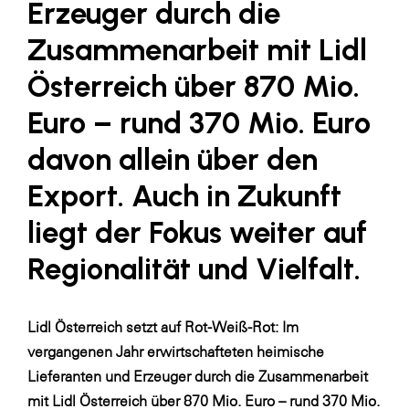
Erzeuger durch die
LAT Nitrogen
Zusammenarbeit mit Lidl
Libro
Lidl Österreich
Österreich über 870 Mio.
Die Menü-Manufaktur
Euro – rund 370 Mio. Euro
MTH Retail Group
davon allein über den
OMV
Export. Auch in Zukunft
OptimaMed
liegt der Fokus weiter auf
PAGRO
Regionalität und Vielfalt.
PHH Rechtsanwält:innen
Primark
Lidl Österreich setzt auf Rot-Weiß-Rot: Im
Salesforce
vergangenen Jahr erwirtschafteten heimische
sebamed
Lieferanten und Erzeuger durch die Zusammenarbeit
mit Lidl Österreich über 870 Mio. Euro – rund 370 Mio.
SeneCura