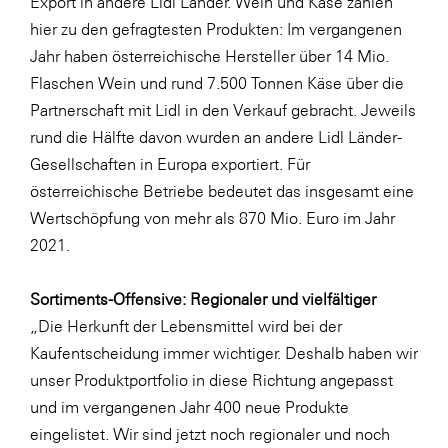
Export in andere Lidl Länder. Wein und Käse zählen
hier zu den gefragtesten Produkten: Im vergangenen
WKS Fachgruppe Finanzdienstleister
Jahr haben österreichische Hersteller über 14 Mio.
WK UBIT
Flaschen Wein und rund 7.500 Tonnen Käse über die
Zühlke
Partnerschaft mit Lidl in den Verkauf gebracht. Jeweils
rund die Hälfte davon wurden an andere Lidl Länder-
Media
Gesellschaften in Europa exportiert. Für
österreichische Betriebe bedeutet das insgesamt eine
Wertschöpfung von mehr als 870 Mio. Euro im Jahr
2021.
Sortiments-Offensive: Regionaler und vielfältiger
„Die Herkunft der Lebensmittel wird bei der
Kaufentscheidung immer wichtiger. Deshalb haben wir
unser Produktportfolio in diese Richtung angepasst
und im vergangenen Jahr 400 neue Produkte
eingelistet. Wir sind jetzt noch regionaler und noch