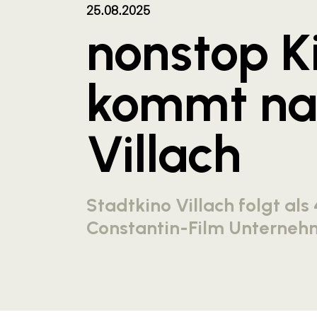
25.08.2025
nonstop K
kommt na
Villach
Stadtkino Villach folgt als
Constantin-Film Unterne