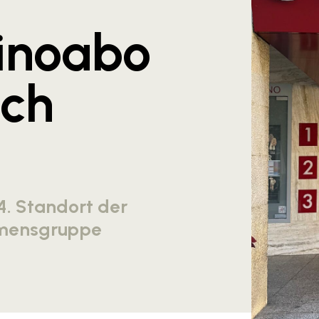
inoabo
ch
 4. Standort der
hmensgruppe