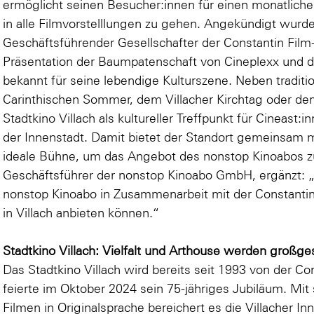
ermöglicht seinen Besucher:innen für einen monatliche
in alle Filmvorstelllungen zu gehen. Angekündigt wurd
Geschäftsführender Gesellschafter der Constantin Fil
Präsentation der Baumpatenschaft von Cineplexx und dem
bekannt für seine lebendige Kulturszene. Neben tradi
Carinthischen Sommer, dem Villacher Kirchtag oder dem
Stadtkino Villach als kultureller Treffpunkt für Cineast
der Innenstadt. Damit bietet der Standort gemeinsam 
ideale Bühne, um das Angebot des nonstop Kinoabos zu 
Geschäftsführer der nonstop Kinoabo GmbH, ergänzt: „W
nonstop Kinoabo in Zusammenarbeit mit der Constant
in Villach anbieten können.“
Stadtkino Villach: Vielfalt und Arthouse werden großg
Das Stadtkino Villach wird bereits seit 1993 von der C
feierte im Oktober 2024 sein 75-jähriges Jubiläum. M
Filmen in Originalsprache bereichert es die Villacher In