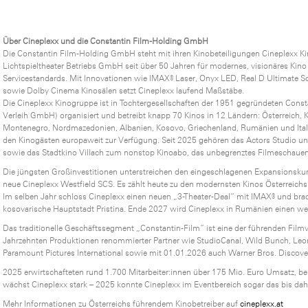
Über Cineplexx und die Constantin Film-Holding GmbH
Die Constantin Film-Holding GmbH steht mit ihren Kinobeteiligungen Cineplexx 
Lichtspieltheater Betriebs GmbH seit über 50 Jahren für modernes, visionäres Kino
Servicestandards. Mit Innovationen wie IMAX® Laser, Onyx LED, Real D Ultimate 
sowie Dolby Cinema Kinosälen setzt Cineplexx laufend Maßstäbe.
Die Cineplexx Kinogruppe ist in Tochtergesellschaften der 1951 gegründeten Con
Verleih GmbH) organisiert und betreibt knapp 70 Kinos in 12 Ländern: Österreich, 
Montenegro, Nordmazedonien, Albanien, Kosovo, Griechenland, Rumänien und Itali
den Kinogästen europaweit zur Verfügung. Seit 2025 gehören das Actors Studio und
sowie das Stadtkino Villach zum nonstop Kinoabo, das unbegrenztes Filmeschauen
Die jüngsten Großinvestitionen unterstreichen den eingeschlagenen Expansionsk
neue Cineplexx Westfield SCS. Es zählt heute zu den modernsten Kinos Österreichs
Im selben Jahr schloss Cineplexx einen neuen „3-Theater-Deal“ mit IMAX® und br
kosovarische Hauptstadt Pristina. Ende 2027 wird Cineplexx in Rumänien einen wei
Das traditionelle Geschäftssegment „Constantin-Film“ ist eine der führenden Filmve
Jahrzehnten Produktionen renommierter Partner wie StudioCanal, Wild Bunch, Leo
Paramount Pictures International sowie mit 01.01.2026 auch Warner Bros. Discove
2025 erwirtschafteten rund 1.700 Mitarbeiter:innen über 175 Mio. Euro Umsatz, be
wächst Cineplexx stark – 2025 konnte Cineplexx im Eventbereich sogar das bis dahi
Mehr Informationen zu Österreichs führendem Kinobetreiber auf
cineplexx.at