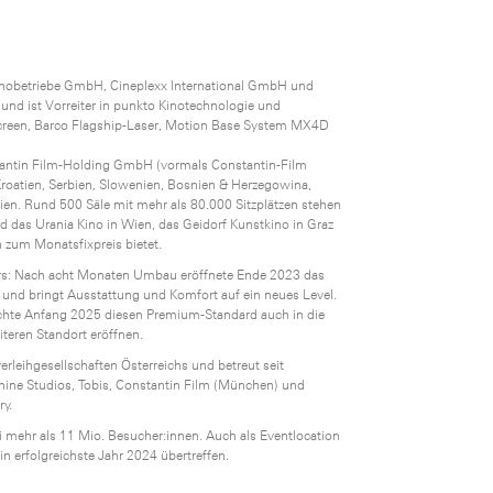
Kinobetriebe GmbH, Cineplexx International GmbH und
 und ist Vorreiter in punkto Kinotechnologie und
Screen, Barco Flagship-Laser, Motion Base System MX4D
stantin Film-Holding GmbH (vormals Constantin-Film
Kroatien, Serbien, Slowenien, Bosnien & Herzegowina,
en. Rund 500 Säle mit mehr als 80.000 Sitzplätzen stehen
 das Urania Kino in Wien, das Geidorf Kunstkino in Graz
 zum Monatsfixpreis bietet.
urs: Nach acht Monaten Umbau eröffnete Ende 2023 das
 und bringt Ausstattung und Komfort auf ein neues Level.
achte Anfang 2025 diesen Premium-Standard auch in die
teren Standort eröffnen.
rleihgesellschaften Österreichs und betreut seit
nine Studios, Tobis, Constantin Film (München) und
ry.
i mehr als 11 Mio. Besucher:innen. Auch als Eventlocation
n erfolgreichste Jahr 2024 übertreffen.