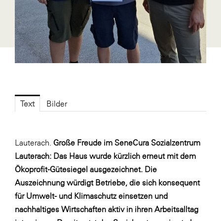
Fressnapf
FRoSTA
FV Energierohstoff & Kraftstoff
Gardena
Gas Connect Austria
GBV - Verband gemeinnütziger
Bauvereinigungen
Text
Bilder
Getzner Werkstoffe
Heimat Österreich
Lauterach.
Große Freude im SeneCura Sozialzentrum
ikp
Lauterach: Das Haus wurde kürzlich erneut mit dem
Ökoprofit-Gütesiegel ausgezeichnet. Die
Johnson & Johnson
Auszeichnung würdigt Betriebe, die sich konsequent
JELD-WEN DANA
für Umwelt- und Klimaschutz einsetzen und
kosaplaner
nachhaltiges Wirtschaften aktiv in ihren Arbeitsalltag