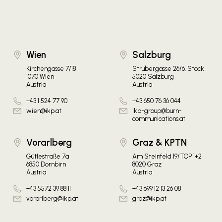
Wien
Salzburg
Kirchengasse 7/18
Strubergasse 26/6. Stock
1070 Wien
5020 Salzburg
Austria
Austria
+43 1 524 77 90
+43 650 76 36 044
wien@ikp.at
ikp-group@burn-
communications.at
Vorarlberg
Graz & KPTN
Gütlestraße 7a
Am Steinfeld 19/TOP 1+2
6850 Dornbirn
8020 Graz
Austria
Austria
+43 5572 39 88 11
+43 699 12 13 26 08
vorarlberg@ikp.at
graz@ikp.at