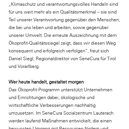
„Klimaschutz und verantwortungsvolles Handeln sind
SERVICE&MORE
für uns weit mehr als ein Qualitätsmerkmal – sie sind
SKINUANCE®
Teil unserer Verantwortung gegenüber den Menschen,
die bei uns leben und arbeiten, sowie gegenüber
Somfy
unserer Umwelt. Die erneute Auszeichnung mit dem
Sony DADC
Ökoprofit-Qualitätssiegel zeigt, dass wir diesen Weg
SPIEGLTEC
konsequent und erfolgreich verfolgen“, freut sich
Daniel Siegl, Regionaldirektor von SeneCura für Tirol
STIHL Tirol
und Vorarlberg.
Trend Micro
TAG GmbH
Wer heute handelt, gestaltet morgen
Das Ökoprofit-Programm unterstützt Unternehmen
VALETTA
und Einrichtungen dabei, ökologische und
Verband Druck Medien Österreich
wirtschaftliche Verbesserungen nachhaltig
Wirtschaftskammer Salzburg
umzusetzen. Im SeneCura Sozialzentrum Lauterach
werden laufend Maßnahmen entwickelt, die einen
WKS Fachgruppe Fahrzeughandel und
bewussten Umgang mit Ressourcen fördern und
Fahrzeugtechnik