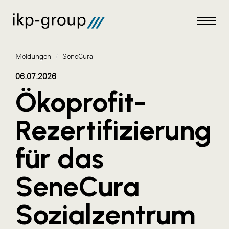
Meldungen
/
SeneCura
06.07.2026
Ökoprofit-
Meldungen
Rezertifizierung
AKTUELLES
für das
ACO
ALEX Krems
SeneCura
Amazon Web Services
Sozialzentrum
Artweger
AustroCel Hallein