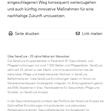
eingeschlagenen Weg konsequent weiterzugehen
und auch künftig innovative Maßnahmen für eine
nachhaltige Zukunft umzusetzen.
Seite drucken
Link mailen
Über SeneCura - 25 Jahre Näher am Menschen
Die SeneCura Gruppe betreibt in Österreich 87 Gesundheits- und
Pflegeeinrichtungen mit rund 7.000 Betten und Pflegeplätzen. SeneCura
zählt seit 25 Jahren zu den Markt- und Innovationsführern bei der
stationären Pflege und bietet betreutes Wohnen in SeneCura
BePartments an. Viele SeneCura Einrichtungen haben im Sinne von
Generationenhäusern Kindergärten integriert. Im Bildungsbereich gehört
die EMG Akademie in Graz, Fachakademie für Gesundheit, Pflege und
Soziales, zur SeneCura Gruppe.
In der Gesundheitssparte umfasst das Portfolio der SeneCura Gruppe die
OptimaMed Einrichtungen mit ambulanten und stationären
Rehabilitationszentren, Gesundheitsresorts mit Angeboten für