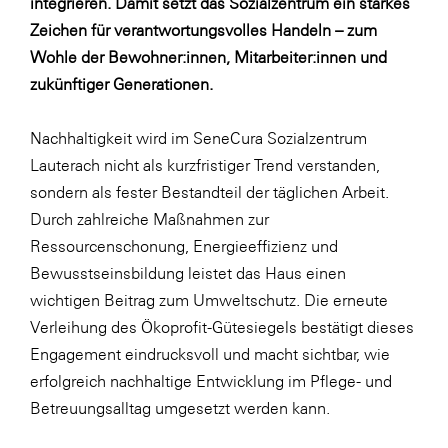
integrieren. Damit setzt das Sozialzentrum ein starkes
LAT Nitrogen
Zeichen für verantwortungsvolles Handeln – zum
Libro
Wohle der Bewohner:innen, Mitarbeiter:innen und
Lidl Österreich
zukünftiger Generationen.
Die Menü-Manufaktur
Nachhaltigkeit wird im SeneCura Sozialzentrum
MTH Retail Group
Lauterach nicht als kurzfristiger Trend verstanden,
OMV
sondern als fester Bestandteil der täglichen Arbeit.
Durch zahlreiche Maßnahmen zur
OptimaMed
Ressourcenschonung, Energieeffizienz und
PAGRO
Bewusstseinsbildung leistet das Haus einen
PHH Rechtsanwält:innen
wichtigen Beitrag zum Umweltschutz. Die erneute
Verleihung des Ökoprofit-Gütesiegels bestätigt dieses
Primark
Engagement eindrucksvoll und macht sichtbar, wie
Salesforce
erfolgreich nachhaltige Entwicklung im Pflege- und
sebamed
Betreuungsalltag umgesetzt werden kann.
SeneCura