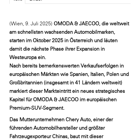
Fressnapf
FRoSTA
(Wien, 9. Juli 2025)
OMODA & JAECOO, die weltweit
FV Energierohstoff & Kraftstoff
am schnellsten wachsenden Automobilmarken,
Gardena
starten im Oktober 2025 in Österreich und läuten
Gas Connect Austria
damit die nächste Phase ihrer Expansion in
Westeuropa ein.
GBV - Verband gemeinnütziger
Bauvereinigungen
Nach bereits bemerkenswerten Verkaufserfolgen in
europäischen Märkten wie Spanien, Italien, Polen und
Getzner Werkstoffe
Großbritannien (insgesamt in 41 Ländern weltweit)
Heimat Österreich
markiert dieser Markteintritt ein neues strategisches
ikp
Kapitel für OMODA & JAECOO im europäischen
Premium-SUV-Segment.
Johnson & Johnson
Das Mutterunternehmen Chery Auto, einer der
JELD-WEN DANA
führenden Automobilhersteller und größter
kosaplaner
Fahrzeugexporteur Chinas, baut mit dieser