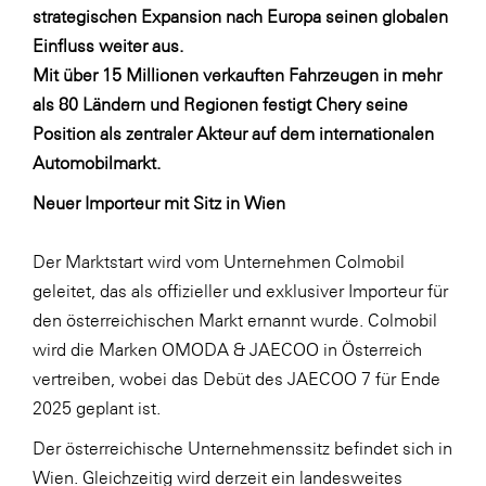
LAT Nitrogen
strategischen Expansion nach Europa seinen globalen
Einfluss weiter aus.
Libro
Mit über 15 Millionen verkauften Fahrzeugen in mehr
Lidl Österreich
als 80 Ländern und Regionen festigt Chery seine
Die Menü-Manufaktur
Position als zentraler Akteur auf dem internationalen
Automobilmarkt.
MTH Retail Group
Neuer Importeur mit Sitz in Wien
OMV
OptimaMed
Der Marktstart wird vom Unternehmen Colmobil
PAGRO
geleitet, das als offizieller und exklusiver Importeur für
den österreichischen Markt ernannt wurde. Colmobil
PHH Rechtsanwält:innen
wird die Marken OMODA & JAECOO in Österreich
Primark
vertreiben, wobei das Debüt des JAECOO 7 für Ende
Salesforce
2025 geplant ist.
sebamed
Der österreichische Unternehmenssitz befindet sich in
Wien. Gleichzeitig wird derzeit ein landesweites
SeneCura