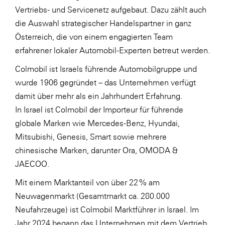
Vertriebs- und Servicenetz aufgebaut. Dazu zählt auch
SERVICE&MORE
die Auswahl strategischer Handelspartner in ganz
SKINUANCE®
Österreich, die von einem engagierten Team
erfahrener lokaler Automobil-Experten betreut werden.
Somfy
Colmobil ist Israels führende Automobilgruppe und
Sony DADC
wurde 1906 gegründet – das Unternehmen verfügt
SPIEGLTEC
damit über mehr als ein Jahrhundert Erfahrung.
STIHL Tirol
In Israel ist Colmobil der Importeur für führende
globale Marken wie Mercedes-Benz, Hyundai,
Trend Micro
Mitsubishi, Genesis, Smart sowie mehrere
TAG GmbH
chinesische Marken, darunter Ora, OMODA &
VALETTA
JAECOO.
Verband Druck Medien Österreich
Mit einem Marktanteil von über 22 % am
Wirtschaftskammer Salzburg
Neuwagenmarkt (Gesamtmarkt ca. 280.000
Neufahrzeuge) ist Colmobil Marktführer in Israel. Im
WKS Fachgruppe Fahrzeughandel und
Jahr 2024 begann das Unternehmen mit dem Vertrieb
Fahrzeugtechnik