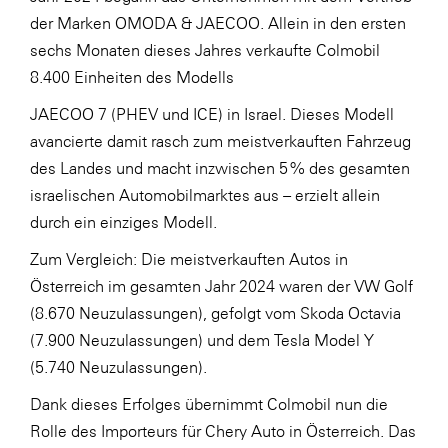
der Marken OMODA & JAECOO. Allein in den ersten
WKS Fachgruppe Finanzdienstleister
sechs Monaten dieses Jahres verkaufte Colmobil
WK UBIT
8.400 Einheiten des Modells
Zühlke
JAECOO 7 (PHEV und ICE) in Israel. Dieses Modell
avancierte damit rasch zum meistverkauften Fahrzeug
Media
des Landes und macht inzwischen 5 % des gesamten
israelischen Automobilmarktes aus – erzielt allein
durch ein einziges Modell.
Zum Vergleich: Die meistverkauften Autos in
Österreich im gesamten Jahr 2024 waren der VW Golf
(8.670 Neuzulassungen), gefolgt vom Skoda Octavia
(7.900 Neuzulassungen) und dem Tesla Model Y
(5.740 Neuzulassungen).
Dank dieses Erfolges übernimmt Colmobil nun die
Rolle des Importeurs für Chery Auto in Österreich. Das