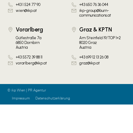
+43 1 524 77 90
+43 650 76 36 044
wien@ikp.at
ikp-group@burn-
communications.at
Vorarlberg
Graz & KPTN
Gütlestraße 7a
Am Steinfeld 19/TOP 1+2
6850 Dornbirn
8020 Graz
Austria
Austria
+43 5572 39 88 11
+43 699 12 13 26 08
vorarlberg@ikp.at
graz@ikp.at
© ikp Wien | PR Agentur
Impressum
Datenschutzerklärung