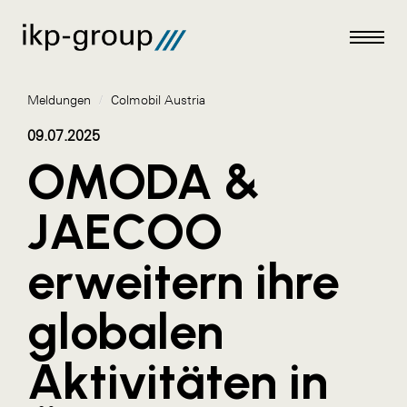
Meldungen
/
Colmobil Austria
09.07.2025
OMODA &
Meldungen
JAECOO
AKTUELLES
erweitern ihre
ACO
ALEX Krems
globalen
Amazon Web Services
Aktivitäten in
Artweger
AustroCel Hallein