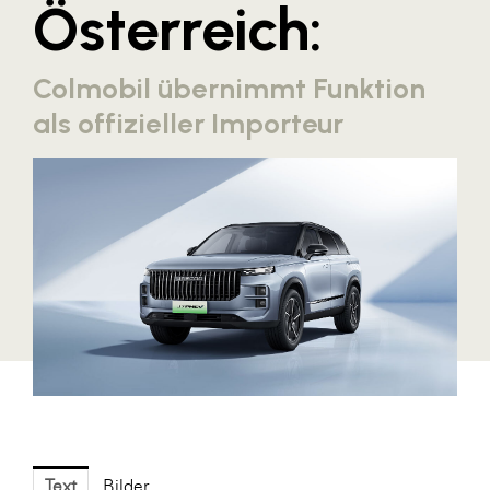
Österreich:
Blaguss
Bundesverband Sonnenschutztechnik
Colmobil übernimmt Funktion
Cineplexx
als offizieller Importeur
Colmobil Austria
Controller Institut
Darbo
Designer Outlets Parndorf und Salzburg
DOMOFERM
Essity
EY
FG UBIT Salzburg
foodaffairs
Text
Bilder