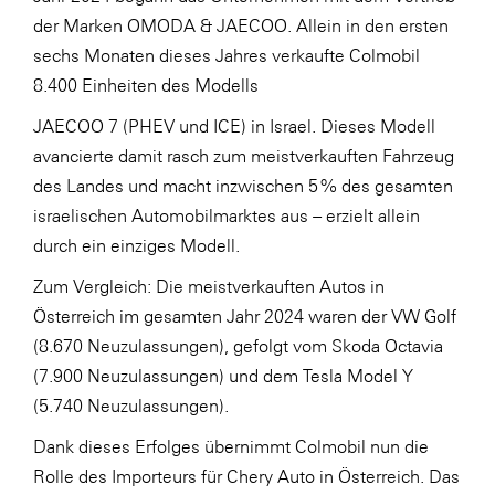
der Marken OMODA & JAECOO. Allein in den ersten
WKS Fachgruppe Finanzdienstleister
sechs Monaten dieses Jahres verkaufte Colmobil
WK UBIT
8.400 Einheiten des Modells
Zühlke
JAECOO 7 (PHEV und ICE) in Israel. Dieses Modell
avancierte damit rasch zum meistverkauften Fahrzeug
Media
des Landes und macht inzwischen 5 % des gesamten
israelischen Automobilmarktes aus – erzielt allein
durch ein einziges Modell.
Zum Vergleich: Die meistverkauften Autos in
Österreich im gesamten Jahr 2024 waren der VW Golf
(8.670 Neuzulassungen), gefolgt vom Skoda Octavia
(7.900 Neuzulassungen) und dem Tesla Model Y
(5.740 Neuzulassungen).
Dank dieses Erfolges übernimmt Colmobil nun die
Rolle des Importeurs für Chery Auto in Österreich. Das