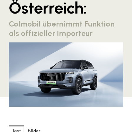
Österreich:
Blaguss
Bundesverband Sonnenschutztechnik
Colmobil übernimmt Funktion
Cineplexx
als offizieller Importeur
Colmobil Austria
Controller Institut
Darbo
Designer Outlets Parndorf und Salzburg
DOMOFERM
Essity
EY
FG UBIT Salzburg
foodaffairs
Text
Bilder