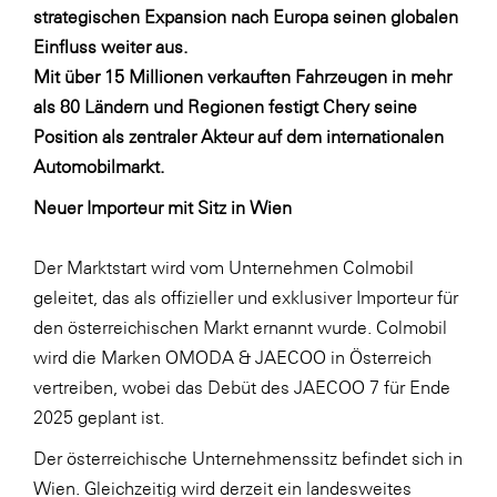
LAT Nitrogen
strategischen Expansion nach Europa seinen globalen
Einfluss weiter aus.
Libro
Mit über 15 Millionen verkauften Fahrzeugen in mehr
Lidl Österreich
als 80 Ländern und Regionen festigt Chery seine
Die Menü-Manufaktur
Position als zentraler Akteur auf dem internationalen
Automobilmarkt.
MTH Retail Group
Neuer Importeur mit Sitz in Wien
OMV
OptimaMed
Der Marktstart wird vom Unternehmen Colmobil
PAGRO
geleitet, das als offizieller und exklusiver Importeur für
den österreichischen Markt ernannt wurde. Colmobil
PHH Rechtsanwält:innen
wird die Marken OMODA & JAECOO in Österreich
Primark
vertreiben, wobei das Debüt des JAECOO 7 für Ende
Salesforce
2025 geplant ist.
sebamed
Der österreichische Unternehmenssitz befindet sich in
Wien. Gleichzeitig wird derzeit ein landesweites
SeneCura