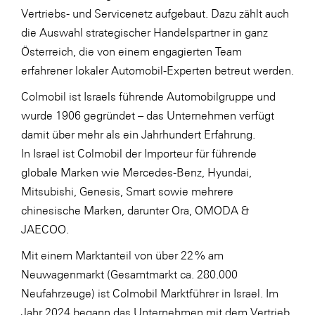
Vertriebs- und Servicenetz aufgebaut. Dazu zählt auch
SERVICE&MORE
die Auswahl strategischer Handelspartner in ganz
SKINUANCE®
Österreich, die von einem engagierten Team
erfahrener lokaler Automobil-Experten betreut werden.
Somfy
Colmobil ist Israels führende Automobilgruppe und
Sony DADC
wurde 1906 gegründet – das Unternehmen verfügt
SPIEGLTEC
damit über mehr als ein Jahrhundert Erfahrung.
STIHL Tirol
In Israel ist Colmobil der Importeur für führende
globale Marken wie Mercedes-Benz, Hyundai,
Trend Micro
Mitsubishi, Genesis, Smart sowie mehrere
TAG GmbH
chinesische Marken, darunter Ora, OMODA &
VALETTA
JAECOO.
Verband Druck Medien Österreich
Mit einem Marktanteil von über 22 % am
Wirtschaftskammer Salzburg
Neuwagenmarkt (Gesamtmarkt ca. 280.000
Neufahrzeuge) ist Colmobil Marktführer in Israel. Im
WKS Fachgruppe Fahrzeughandel und
Jahr 2024 begann das Unternehmen mit dem Vertrieb
Fahrzeugtechnik