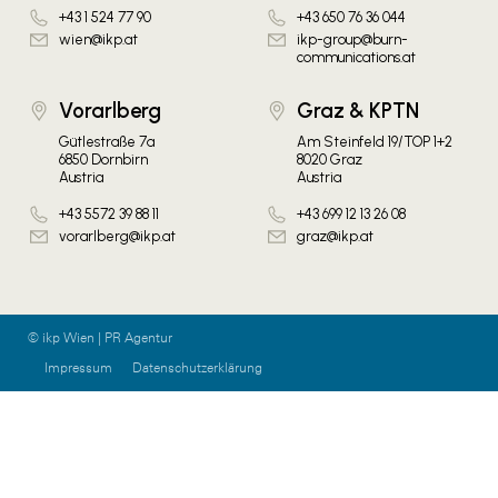
+43 1 524 77 90
+43 650 76 36 044
wien@ikp.at
ikp-group@burn-
communications.at
Vorarlberg
Graz & KPTN
Gütlestraße 7a
Am Steinfeld 19/TOP 1+2
6850 Dornbirn
8020 Graz
Austria
Austria
+43 5572 39 88 11
+43 699 12 13 26 08
vorarlberg@ikp.at
graz@ikp.at
© ikp Wien | PR Agentur
Impressum
Datenschutzerklärung