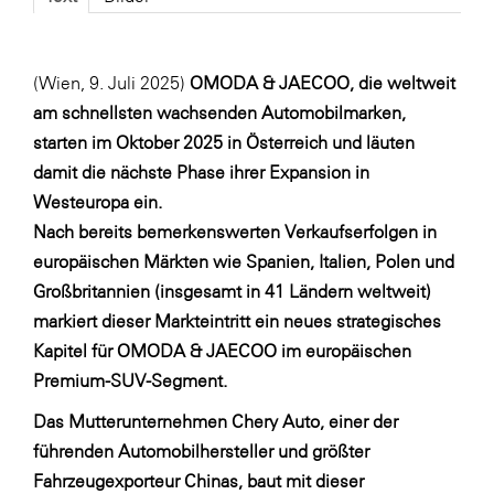
Fressnapf
FRoSTA
(Wien, 9. Juli 2025)
OMODA & JAECOO, die weltweit
FV Energierohstoff & Kraftstoff
am schnellsten wachsenden Automobilmarken,
Gardena
starten im Oktober 2025 in Österreich und läuten
Gas Connect Austria
damit die nächste Phase ihrer Expansion in
Westeuropa ein.
GBV - Verband gemeinnütziger
Bauvereinigungen
Nach bereits bemerkenswerten Verkaufserfolgen in
europäischen Märkten wie Spanien, Italien, Polen und
Getzner Werkstoffe
Großbritannien (insgesamt in 41 Ländern weltweit)
Heimat Österreich
markiert dieser Markteintritt ein neues strategisches
ikp
Kapitel für OMODA & JAECOO im europäischen
Premium-SUV-Segment.
Johnson & Johnson
Das Mutterunternehmen Chery Auto, einer der
JELD-WEN DANA
führenden Automobilhersteller und größter
kosaplaner
Fahrzeugexporteur Chinas, baut mit dieser