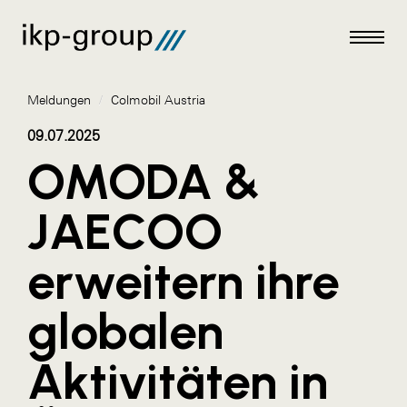
Meldungen
/
Colmobil Austria
09.07.2025
OMODA &
Meldungen
JAECOO
AKTUELLES
erweitern ihre
ACO
ALEX Krems
globalen
Amazon Web Services
Aktivitäten in
Artweger
AustroCel Hallein