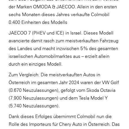
der Marken OMODA & JAECOO. Allein in den ersten
WKS Fachgruppe Finanzdienstleister
sechs Monaten dieses Jahres verkaufte Colmobil
WK UBIT
8.400 Einheiten des Modells
Zühlke
JAECOO 7 (PHEV und ICE) in Israel. Dieses Modell
avancierte damit rasch zum meistverkauften Fahrzeug
Media
des Landes und macht inzwischen 5 % des gesamten
israelischen Automobilmarktes aus – erzielt allein
durch ein einziges Modell.
Zum Vergleich: Die meistverkauften Autos in
Österreich im gesamten Jahr 2024 waren der VW Golf
(8.670 Neuzulassungen), gefolgt vom Skoda Octavia
(7.900 Neuzulassungen) und dem Tesla Model Y
(5.740 Neuzulassungen).
Dank dieses Erfolges übernimmt Colmobil nun die
Rolle des Importeurs für Chery Auto in Österreich. Das