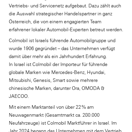
Vertriebs- und Servicenetz aufgebaut. Dazu zählt auch
SERVICE&MORE
die Auswahl strategischer Handelspartner in ganz
SKINUANCE®
Österreich, die von einem engagierten Team
erfahrener lokaler Automobil-Experten betreut werden.
Somfy
Colmobil ist Israels führende Automobilgruppe und
Sony DADC
wurde 1906 gegründet – das Unternehmen verfügt
SPIEGLTEC
damit über mehr als ein Jahrhundert Erfahrung.
STIHL Tirol
In Israel ist Colmobil der Importeur für führende
globale Marken wie Mercedes-Benz, Hyundai,
Trend Micro
Mitsubishi, Genesis, Smart sowie mehrere
TAG GmbH
chinesische Marken, darunter Ora, OMODA &
VALETTA
JAECOO.
Verband Druck Medien Österreich
Mit einem Marktanteil von über 22 % am
Wirtschaftskammer Salzburg
Neuwagenmarkt (Gesamtmarkt ca. 280.000
Neufahrzeuge) ist Colmobil Marktführer in Israel. Im
WKS Fachgruppe Fahrzeughandel und
Jahr 2024 begann das Unternehmen mit dem Vertrieb
Fahrzeugtechnik