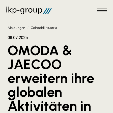
Meldungen
/
Colmobil Austria
09.07.2025
OMODA &
Meldungen
JAECOO
AKTUELLES
erweitern ihre
ACO
ALEX Krems
globalen
Amazon Web Services
Aktivitäten in
Artweger
AustroCel Hallein