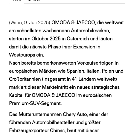
Fressnapf
FRoSTA
(Wien, 9. Juli 2025)
OMODA & JAECOO, die weltweit
FV Energierohstoff & Kraftstoff
am schnellsten wachsenden Automobilmarken,
Gardena
starten im Oktober 2025 in Österreich und läuten
Gas Connect Austria
damit die nächste Phase ihrer Expansion in
Westeuropa ein.
GBV - Verband gemeinnütziger
Bauvereinigungen
Nach bereits bemerkenswerten Verkaufserfolgen in
europäischen Märkten wie Spanien, Italien, Polen und
Getzner Werkstoffe
Großbritannien (insgesamt in 41 Ländern weltweit)
Heimat Österreich
markiert dieser Markteintritt ein neues strategisches
ikp
Kapitel für OMODA & JAECOO im europäischen
Premium-SUV-Segment.
Johnson & Johnson
Das Mutterunternehmen Chery Auto, einer der
JELD-WEN DANA
führenden Automobilhersteller und größter
kosaplaner
Fahrzeugexporteur Chinas, baut mit dieser