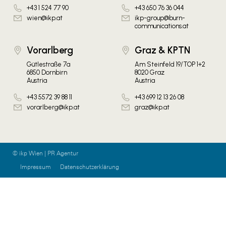
+43 1 524 77 90
+43 650 76 36 044
wien@ikp.at
ikp-group@burn-
communications.at
Vorarlberg
Graz & KPTN
Gütlestraße 7a
Am Steinfeld 19/TOP 1+2
6850 Dornbirn
8020 Graz
Austria
Austria
+43 5572 39 88 11
+43 699 12 13 26 08
vorarlberg@ikp.at
graz@ikp.at
© ikp Wien | PR Agentur
Impressum
Datenschutzerklärung