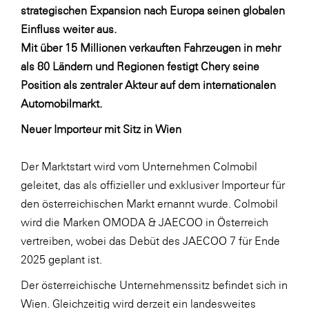
LAT Nitrogen
strategischen Expansion nach Europa seinen globalen
Einfluss weiter aus.
Libro
Mit über 15 Millionen verkauften Fahrzeugen in mehr
Lidl Österreich
als 80 Ländern und Regionen festigt Chery seine
Die Menü-Manufaktur
Position als zentraler Akteur auf dem internationalen
Automobilmarkt.
MTH Retail Group
Neuer Importeur mit Sitz in Wien
OMV
OptimaMed
Der Marktstart wird vom Unternehmen Colmobil
PAGRO
geleitet, das als offizieller und exklusiver Importeur für
den österreichischen Markt ernannt wurde. Colmobil
PHH Rechtsanwält:innen
wird die Marken OMODA & JAECOO in Österreich
Primark
vertreiben, wobei das Debüt des JAECOO 7 für Ende
Salesforce
2025 geplant ist.
sebamed
Der österreichische Unternehmenssitz befindet sich in
Wien. Gleichzeitig wird derzeit ein landesweites
SeneCura