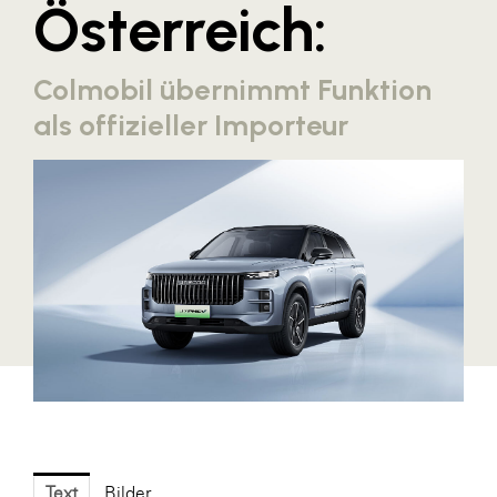
Österreich:
Blaguss
Bundesverband Sonnenschutztechnik
Colmobil übernimmt Funktion
Cineplexx
als offizieller Importeur
Colmobil Austria
Controller Institut
Darbo
Designer Outlets Parndorf und Salzburg
DOMOFERM
Essity
EY
FG UBIT Salzburg
foodaffairs
Text
Bilder