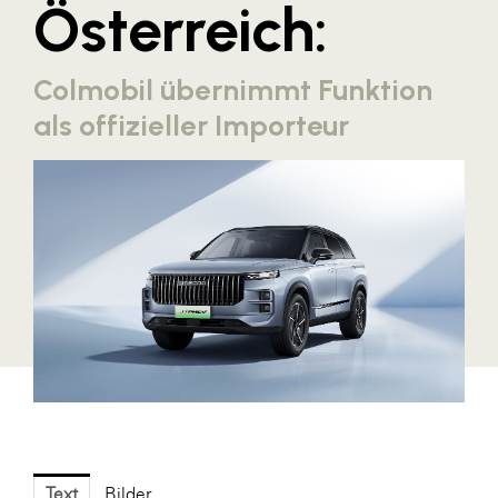
Österreich:
Blaguss
Bundesverband Sonnenschutztechnik
Colmobil übernimmt Funktion
Cineplexx
als offizieller Importeur
Colmobil Austria
Controller Institut
Darbo
Designer Outlets Parndorf und Salzburg
DOMOFERM
Essity
EY
FG UBIT Salzburg
foodaffairs
Text
Bilder