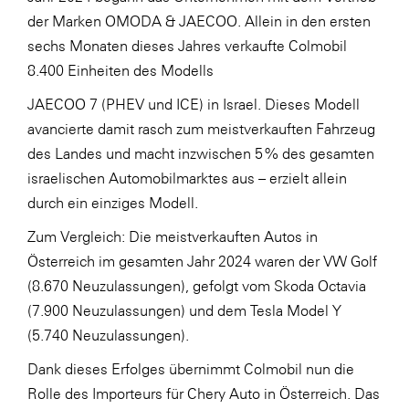
der Marken OMODA & JAECOO. Allein in den ersten
WKS Fachgruppe Finanzdienstleister
sechs Monaten dieses Jahres verkaufte Colmobil
WK UBIT
8.400 Einheiten des Modells
Zühlke
JAECOO 7 (PHEV und ICE) in Israel. Dieses Modell
avancierte damit rasch zum meistverkauften Fahrzeug
Media
des Landes und macht inzwischen 5 % des gesamten
israelischen Automobilmarktes aus – erzielt allein
durch ein einziges Modell.
Zum Vergleich: Die meistverkauften Autos in
Österreich im gesamten Jahr 2024 waren der VW Golf
(8.670 Neuzulassungen), gefolgt vom Skoda Octavia
(7.900 Neuzulassungen) und dem Tesla Model Y
(5.740 Neuzulassungen).
Dank dieses Erfolges übernimmt Colmobil nun die
Rolle des Importeurs für Chery Auto in Österreich. Das