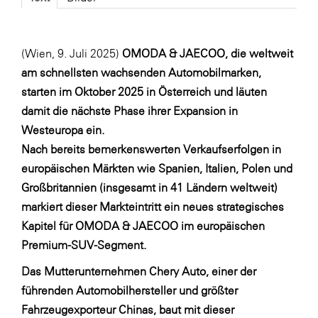
Fressnapf
FRoSTA
(Wien, 9. Juli 2025)
OMODA & JAECOO, die weltweit
FV Energierohstoff & Kraftstoff
am schnellsten wachsenden Automobilmarken,
Gardena
starten im Oktober 2025 in Österreich und läuten
Gas Connect Austria
damit die nächste Phase ihrer Expansion in
Westeuropa ein.
GBV - Verband gemeinnütziger
Bauvereinigungen
Nach bereits bemerkenswerten Verkaufserfolgen in
europäischen Märkten wie Spanien, Italien, Polen und
Getzner Werkstoffe
Großbritannien (insgesamt in 41 Ländern weltweit)
Heimat Österreich
markiert dieser Markteintritt ein neues strategisches
ikp
Kapitel für OMODA & JAECOO im europäischen
Premium-SUV-Segment.
Johnson & Johnson
Das Mutterunternehmen Chery Auto, einer der
JELD-WEN DANA
führenden Automobilhersteller und größter
kosaplaner
Fahrzeugexporteur Chinas, baut mit dieser