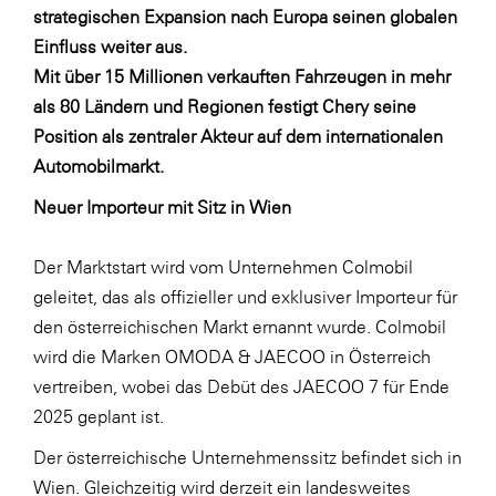
LAT Nitrogen
strategischen Expansion nach Europa seinen globalen
Einfluss weiter aus.
Libro
Mit über 15 Millionen verkauften Fahrzeugen in mehr
Lidl Österreich
als 80 Ländern und Regionen festigt Chery seine
Die Menü-Manufaktur
Position als zentraler Akteur auf dem internationalen
Automobilmarkt.
MTH Retail Group
Neuer Importeur mit Sitz in Wien
OMV
OptimaMed
Der Marktstart wird vom Unternehmen Colmobil
PAGRO
geleitet, das als offizieller und exklusiver Importeur für
den österreichischen Markt ernannt wurde. Colmobil
PHH Rechtsanwält:innen
wird die Marken OMODA & JAECOO in Österreich
Primark
vertreiben, wobei das Debüt des JAECOO 7 für Ende
Salesforce
2025 geplant ist.
sebamed
Der österreichische Unternehmenssitz befindet sich in
Wien. Gleichzeitig wird derzeit ein landesweites
SeneCura