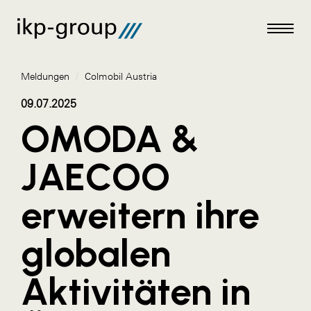
Meldungen
/
Colmobil Austria
09.07.2025
OMODA &
Meldungen
JAECOO
AKTUELLES
erweitern ihre
ACO
ALEX Krems
globalen
Amazon Web Services
Aktivitäten in
Artweger
AustroCel Hallein