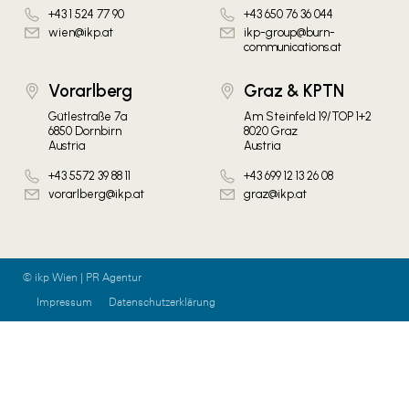
+43 1 524 77 90
+43 650 76 36 044
wien@ikp.at
ikp-group@burn-
communications.at
Vorarlberg
Graz & KPTN
Gütlestraße 7a
Am Steinfeld 19/TOP 1+2
6850 Dornbirn
8020 Graz
Austria
Austria
+43 5572 39 88 11
+43 699 12 13 26 08
vorarlberg@ikp.at
graz@ikp.at
© ikp Wien | PR Agentur
Impressum
Datenschutzerklärung