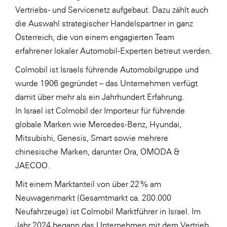
Vertriebs- und Servicenetz aufgebaut. Dazu zählt auch
SERVICE&MORE
die Auswahl strategischer Handelspartner in ganz
SKINUANCE®
Österreich, die von einem engagierten Team
erfahrener lokaler Automobil-Experten betreut werden.
Somfy
Colmobil ist Israels führende Automobilgruppe und
Sony DADC
wurde 1906 gegründet – das Unternehmen verfügt
SPIEGLTEC
damit über mehr als ein Jahrhundert Erfahrung.
STIHL Tirol
In Israel ist Colmobil der Importeur für führende
globale Marken wie Mercedes-Benz, Hyundai,
Trend Micro
Mitsubishi, Genesis, Smart sowie mehrere
TAG GmbH
chinesische Marken, darunter Ora, OMODA &
VALETTA
JAECOO.
Verband Druck Medien Österreich
Mit einem Marktanteil von über 22 % am
Wirtschaftskammer Salzburg
Neuwagenmarkt (Gesamtmarkt ca. 280.000
Neufahrzeuge) ist Colmobil Marktführer in Israel. Im
WKS Fachgruppe Fahrzeughandel und
Jahr 2024 begann das Unternehmen mit dem Vertrieb
Fahrzeugtechnik