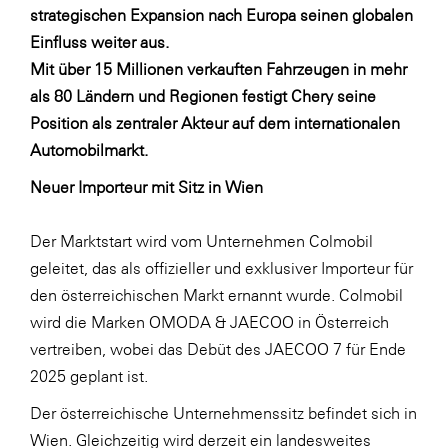
LAT Nitrogen
strategischen Expansion nach Europa seinen globalen
Einfluss weiter aus.
Libro
Mit über 15 Millionen verkauften Fahrzeugen in mehr
Lidl Österreich
als 80 Ländern und Regionen festigt Chery seine
Die Menü-Manufaktur
Position als zentraler Akteur auf dem internationalen
Automobilmarkt.
MTH Retail Group
Neuer Importeur mit Sitz in Wien
OMV
OptimaMed
Der Marktstart wird vom Unternehmen Colmobil
PAGRO
geleitet, das als offizieller und exklusiver Importeur für
den österreichischen Markt ernannt wurde. Colmobil
PHH Rechtsanwält:innen
wird die Marken OMODA & JAECOO in Österreich
Primark
vertreiben, wobei das Debüt des JAECOO 7 für Ende
Salesforce
2025 geplant ist.
sebamed
Der österreichische Unternehmenssitz befindet sich in
Wien. Gleichzeitig wird derzeit ein landesweites
SeneCura