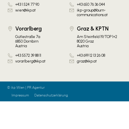
+43 1 524 77 90
+43 650 76 36 044
wien@ikp.at
ikp-group@burn-
communications.at
Vorarlberg
Graz & KPTN
Gütlestraße 7a
Am Steinfeld 19/TOP 1+2
6850 Dornbirn
8020 Graz
Austria
Austria
+43 5572 39 88 11
+43 699 12 13 26 08
vorarlberg@ikp.at
graz@ikp.at
© ikp Wien | PR Agentur
Impressum
Datenschutzerklärung