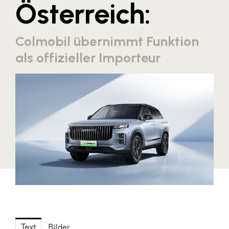
Österreich:
Blaguss
Bundesverband Sonnenschutztechnik
Colmobil übernimmt Funktion
Cineplexx
als offizieller Importeur
Colmobil Austria
Controller Institut
Darbo
Designer Outlets Parndorf und Salzburg
DOMOFERM
Essity
EY
FG UBIT Salzburg
foodaffairs
Text
Bilder