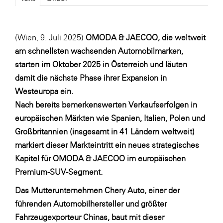
Fressnapf
FRoSTA
(Wien, 9. Juli 2025)
OMODA & JAECOO, die weltweit
FV Energierohstoff & Kraftstoff
am schnellsten wachsenden Automobilmarken,
Gardena
starten im Oktober 2025 in Österreich und läuten
Gas Connect Austria
damit die nächste Phase ihrer Expansion in
Westeuropa ein.
GBV - Verband gemeinnütziger
Bauvereinigungen
Nach bereits bemerkenswerten Verkaufserfolgen in
europäischen Märkten wie Spanien, Italien, Polen und
Getzner Werkstoffe
Großbritannien (insgesamt in 41 Ländern weltweit)
Heimat Österreich
markiert dieser Markteintritt ein neues strategisches
ikp
Kapitel für OMODA & JAECOO im europäischen
Premium-SUV-Segment.
Johnson & Johnson
Das Mutterunternehmen Chery Auto, einer der
JELD-WEN DANA
führenden Automobilhersteller und größter
kosaplaner
Fahrzeugexporteur Chinas, baut mit dieser