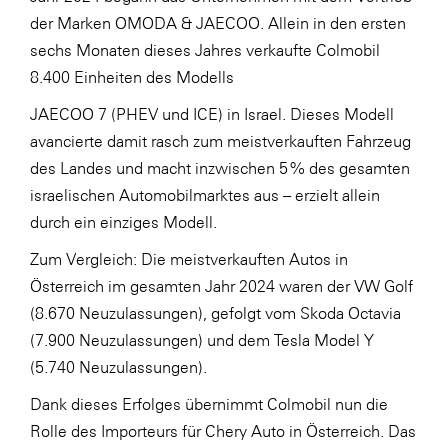
der Marken OMODA & JAECOO. Allein in den ersten
WKS Fachgruppe Finanzdienstleister
sechs Monaten dieses Jahres verkaufte Colmobil
WK UBIT
8.400 Einheiten des Modells
Zühlke
JAECOO 7 (PHEV und ICE) in Israel. Dieses Modell
avancierte damit rasch zum meistverkauften Fahrzeug
Media
des Landes und macht inzwischen 5 % des gesamten
israelischen Automobilmarktes aus – erzielt allein
durch ein einziges Modell.
Zum Vergleich: Die meistverkauften Autos in
Österreich im gesamten Jahr 2024 waren der VW Golf
(8.670 Neuzulassungen), gefolgt vom Skoda Octavia
(7.900 Neuzulassungen) und dem Tesla Model Y
(5.740 Neuzulassungen).
Dank dieses Erfolges übernimmt Colmobil nun die
Rolle des Importeurs für Chery Auto in Österreich. Das