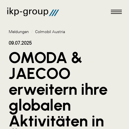
Meldungen
/
Colmobil Austria
09.07.2025
OMODA &
Meldungen
JAECOO
AKTUELLES
erweitern ihre
ACO
ALEX Krems
globalen
Amazon Web Services
Aktivitäten in
Artweger
AustroCel Hallein