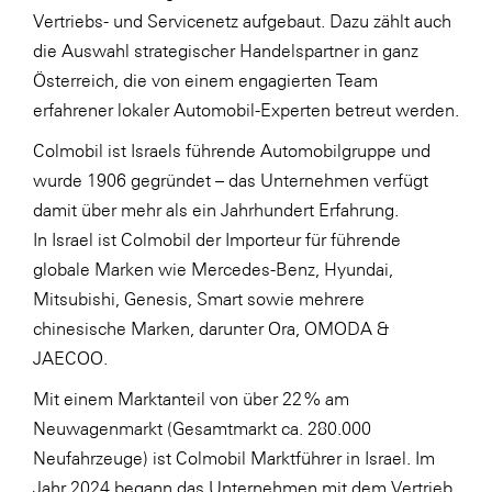
Vertriebs- und Servicenetz aufgebaut. Dazu zählt auch
SERVICE&MORE
die Auswahl strategischer Handelspartner in ganz
SKINUANCE®
Österreich, die von einem engagierten Team
erfahrener lokaler Automobil-Experten betreut werden.
Somfy
Colmobil ist Israels führende Automobilgruppe und
Sony DADC
wurde 1906 gegründet – das Unternehmen verfügt
SPIEGLTEC
damit über mehr als ein Jahrhundert Erfahrung.
STIHL Tirol
In Israel ist Colmobil der Importeur für führende
globale Marken wie Mercedes-Benz, Hyundai,
Trend Micro
Mitsubishi, Genesis, Smart sowie mehrere
TAG GmbH
chinesische Marken, darunter Ora, OMODA &
VALETTA
JAECOO.
Verband Druck Medien Österreich
Mit einem Marktanteil von über 22 % am
Wirtschaftskammer Salzburg
Neuwagenmarkt (Gesamtmarkt ca. 280.000
Neufahrzeuge) ist Colmobil Marktführer in Israel. Im
WKS Fachgruppe Fahrzeughandel und
Jahr 2024 begann das Unternehmen mit dem Vertrieb
Fahrzeugtechnik