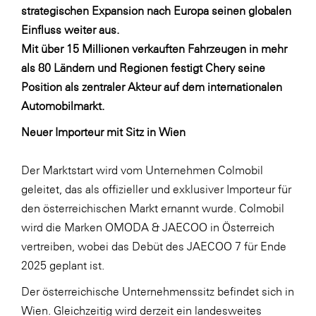
LAT Nitrogen
strategischen Expansion nach Europa seinen globalen
Einfluss weiter aus.
Libro
Mit über 15 Millionen verkauften Fahrzeugen in mehr
Lidl Österreich
als 80 Ländern und Regionen festigt Chery seine
Die Menü-Manufaktur
Position als zentraler Akteur auf dem internationalen
Automobilmarkt.
MTH Retail Group
Neuer Importeur mit Sitz in Wien
OMV
OptimaMed
Der Marktstart wird vom Unternehmen Colmobil
PAGRO
geleitet, das als offizieller und exklusiver Importeur für
den österreichischen Markt ernannt wurde. Colmobil
PHH Rechtsanwält:innen
wird die Marken OMODA & JAECOO in Österreich
Primark
vertreiben, wobei das Debüt des JAECOO 7 für Ende
Salesforce
2025 geplant ist.
sebamed
Der österreichische Unternehmenssitz befindet sich in
Wien. Gleichzeitig wird derzeit ein landesweites
SeneCura