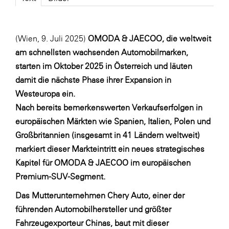
Fressnapf
FRoSTA
(Wien, 9. Juli 2025)
OMODA & JAECOO, die weltweit
FV Energierohstoff & Kraftstoff
am schnellsten wachsenden Automobilmarken,
Gardena
starten im Oktober 2025 in Österreich und läuten
Gas Connect Austria
damit die nächste Phase ihrer Expansion in
Westeuropa ein.
GBV - Verband gemeinnütziger
Bauvereinigungen
Nach bereits bemerkenswerten Verkaufserfolgen in
europäischen Märkten wie Spanien, Italien, Polen und
Getzner Werkstoffe
Großbritannien (insgesamt in 41 Ländern weltweit)
Heimat Österreich
markiert dieser Markteintritt ein neues strategisches
ikp
Kapitel für OMODA & JAECOO im europäischen
Premium-SUV-Segment.
Johnson & Johnson
Das Mutterunternehmen Chery Auto, einer der
JELD-WEN DANA
führenden Automobilhersteller und größter
kosaplaner
Fahrzeugexporteur Chinas, baut mit dieser