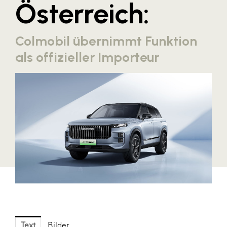
Österreich:
Blaguss
Bundesverband Sonnenschutztechnik
Colmobil übernimmt Funktion
Cineplexx
als offizieller Importeur
Colmobil Austria
Controller Institut
Darbo
Designer Outlets Parndorf und Salzburg
DOMOFERM
Essity
EY
FG UBIT Salzburg
foodaffairs
Text
Bilder