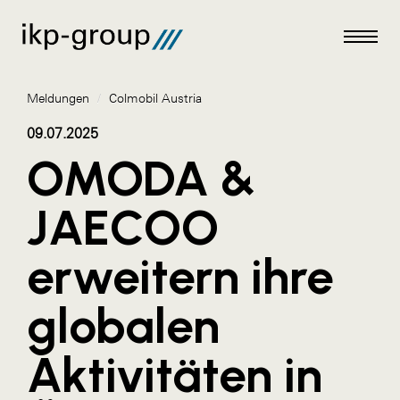
Meldungen
/
Colmobil Austria
09.07.2025
OMODA &
Meldungen
JAECOO
AKTUELLES
erweitern ihre
ACO
ALEX Krems
globalen
Amazon Web Services
Aktivitäten in
Artweger
AustroCel Hallein