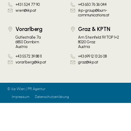
+43 1 524 77 90
+43 650 76 36 044
wien@ikp.at
ikp-group@burn-
communications.at
Vorarlberg
Graz & KPTN
Gütlestraße 7a
Am Steinfeld 19/TOP 1+2
6850 Dornbirn
8020 Graz
Austria
Austria
+43 5572 39 88 11
+43 699 12 13 26 08
vorarlberg@ikp.at
graz@ikp.at
© ikp Wien | PR Agentur
Impressum
Datenschutzerklärung