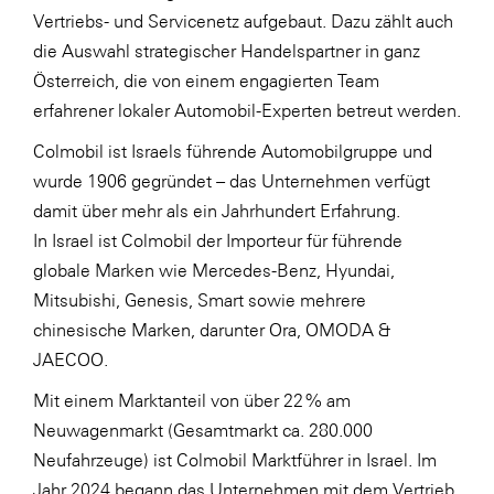
Vertriebs- und Servicenetz aufgebaut. Dazu zählt auch
SERVICE&MORE
die Auswahl strategischer Handelspartner in ganz
SKINUANCE®
Österreich, die von einem engagierten Team
erfahrener lokaler Automobil-Experten betreut werden.
Somfy
Colmobil ist Israels führende Automobilgruppe und
Sony DADC
wurde 1906 gegründet – das Unternehmen verfügt
SPIEGLTEC
damit über mehr als ein Jahrhundert Erfahrung.
STIHL Tirol
In Israel ist Colmobil der Importeur für führende
globale Marken wie Mercedes-Benz, Hyundai,
Trend Micro
Mitsubishi, Genesis, Smart sowie mehrere
TAG GmbH
chinesische Marken, darunter Ora, OMODA &
VALETTA
JAECOO.
Verband Druck Medien Österreich
Mit einem Marktanteil von über 22 % am
Wirtschaftskammer Salzburg
Neuwagenmarkt (Gesamtmarkt ca. 280.000
Neufahrzeuge) ist Colmobil Marktführer in Israel. Im
WKS Fachgruppe Fahrzeughandel und
Jahr 2024 begann das Unternehmen mit dem Vertrieb
Fahrzeugtechnik