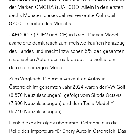
der Marken OMODA & JAECOO. Allein in den ersten
WKS Fachgruppe Finanzdienstleister
sechs Monaten dieses Jahres verkaufte Colmobil
WK UBIT
8.400 Einheiten des Modells
Zühlke
JAECOO 7 (PHEV und ICE) in Israel. Dieses Modell
avancierte damit rasch zum meistverkauften Fahrzeug
Media
des Landes und macht inzwischen 5 % des gesamten
israelischen Automobilmarktes aus – erzielt allein
durch ein einziges Modell.
Zum Vergleich: Die meistverkauften Autos in
Österreich im gesamten Jahr 2024 waren der VW Golf
(8.670 Neuzulassungen), gefolgt vom Skoda Octavia
(7.900 Neuzulassungen) und dem Tesla Model Y
(5.740 Neuzulassungen).
Dank dieses Erfolges übernimmt Colmobil nun die
Rolle des Importeurs für Chery Auto in Österreich. Das