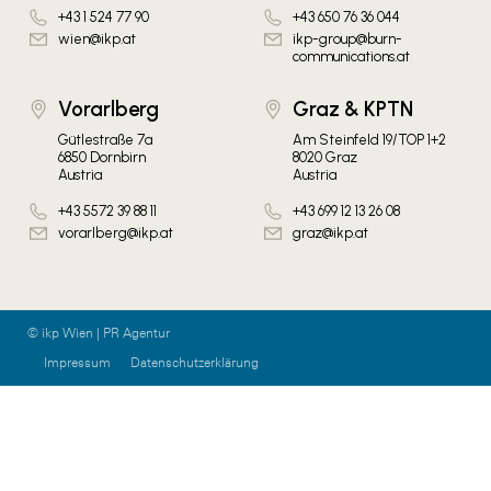
+43 1 524 77 90
+43 650 76 36 044
wien@ikp.at
ikp-group@burn-
communications.at
Vorarlberg
Graz & KPTN
Gütlestraße 7a
Am Steinfeld 19/TOP 1+2
6850 Dornbirn
8020 Graz
Austria
Austria
+43 5572 39 88 11
+43 699 12 13 26 08
vorarlberg@ikp.at
graz@ikp.at
© ikp Wien | PR Agentur
Impressum
Datenschutzerklärung