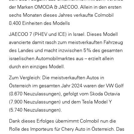
der Marken OMODA & JAECOO. Allein in den ersten
WKS Fachgruppe Finanzdienstleister
sechs Monaten dieses Jahres verkaufte Colmobil
WK UBIT
8.400 Einheiten des Modells
Zühlke
JAECOO 7 (PHEV und ICE) in Israel. Dieses Modell
avancierte damit rasch zum meistverkauften Fahrzeug
Media
des Landes und macht inzwischen 5 % des gesamten
israelischen Automobilmarktes aus – erzielt allein
durch ein einziges Modell.
Zum Vergleich: Die meistverkauften Autos in
Österreich im gesamten Jahr 2024 waren der VW Golf
(8.670 Neuzulassungen), gefolgt vom Skoda Octavia
(7.900 Neuzulassungen) und dem Tesla Model Y
(5.740 Neuzulassungen).
Dank dieses Erfolges übernimmt Colmobil nun die
Rolle des Importeurs für Chery Auto in Österreich. Das