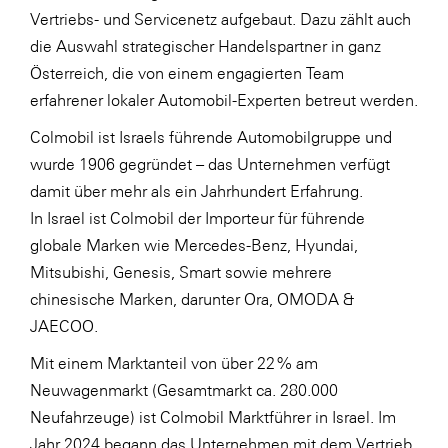
Vertriebs- und Servicenetz aufgebaut. Dazu zählt auch
SERVICE&MORE
die Auswahl strategischer Handelspartner in ganz
SKINUANCE®
Österreich, die von einem engagierten Team
erfahrener lokaler Automobil-Experten betreut werden.
Somfy
Colmobil ist Israels führende Automobilgruppe und
Sony DADC
wurde 1906 gegründet – das Unternehmen verfügt
SPIEGLTEC
damit über mehr als ein Jahrhundert Erfahrung.
STIHL Tirol
In Israel ist Colmobil der Importeur für führende
globale Marken wie Mercedes-Benz, Hyundai,
Trend Micro
Mitsubishi, Genesis, Smart sowie mehrere
TAG GmbH
chinesische Marken, darunter Ora, OMODA &
VALETTA
JAECOO.
Verband Druck Medien Österreich
Mit einem Marktanteil von über 22 % am
Wirtschaftskammer Salzburg
Neuwagenmarkt (Gesamtmarkt ca. 280.000
Neufahrzeuge) ist Colmobil Marktführer in Israel. Im
WKS Fachgruppe Fahrzeughandel und
Jahr 2024 begann das Unternehmen mit dem Vertrieb
Fahrzeugtechnik