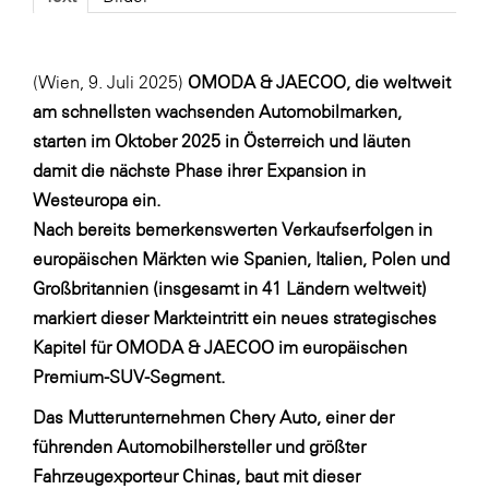
Fressnapf
FRoSTA
(Wien, 9. Juli 2025)
OMODA & JAECOO, die weltweit
FV Energierohstoff & Kraftstoff
am schnellsten wachsenden Automobilmarken,
Gardena
starten im Oktober 2025 in Österreich und läuten
Gas Connect Austria
damit die nächste Phase ihrer Expansion in
Westeuropa ein.
GBV - Verband gemeinnütziger
Bauvereinigungen
Nach bereits bemerkenswerten Verkaufserfolgen in
europäischen Märkten wie Spanien, Italien, Polen und
Getzner Werkstoffe
Großbritannien (insgesamt in 41 Ländern weltweit)
Heimat Österreich
markiert dieser Markteintritt ein neues strategisches
ikp
Kapitel für OMODA & JAECOO im europäischen
Premium-SUV-Segment.
Johnson & Johnson
Das Mutterunternehmen Chery Auto, einer der
JELD-WEN DANA
führenden Automobilhersteller und größter
kosaplaner
Fahrzeugexporteur Chinas, baut mit dieser