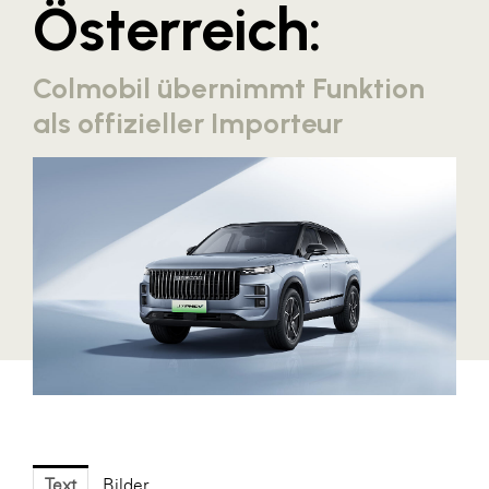
Österreich:
Blaguss
Bundesverband Sonnenschutztechnik
Colmobil übernimmt Funktion
Cineplexx
als offizieller Importeur
Colmobil Austria
Controller Institut
Darbo
Designer Outlets Parndorf und Salzburg
DOMOFERM
Essity
EY
FG UBIT Salzburg
foodaffairs
Text
Bilder