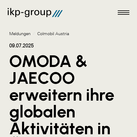
Meldungen
/
Colmobil Austria
09.07.2025
OMODA &
Meldungen
JAECOO
AKTUELLES
erweitern ihre
ACO
ALEX Krems
globalen
Amazon Web Services
Aktivitäten in
Artweger
AustroCel Hallein