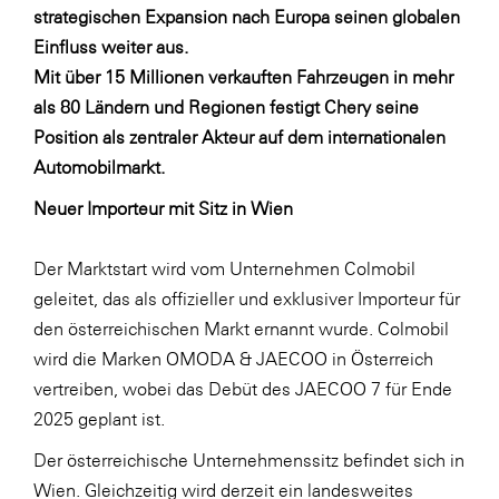
LAT Nitrogen
strategischen Expansion nach Europa seinen globalen
Einfluss weiter aus.
Libro
Mit über 15 Millionen verkauften Fahrzeugen in mehr
Lidl Österreich
als 80 Ländern und Regionen festigt Chery seine
Die Menü-Manufaktur
Position als zentraler Akteur auf dem internationalen
Automobilmarkt.
MTH Retail Group
Neuer Importeur mit Sitz in Wien
OMV
OptimaMed
Der Marktstart wird vom Unternehmen Colmobil
PAGRO
geleitet, das als offizieller und exklusiver Importeur für
den österreichischen Markt ernannt wurde. Colmobil
PHH Rechtsanwält:innen
wird die Marken OMODA & JAECOO in Österreich
Primark
vertreiben, wobei das Debüt des JAECOO 7 für Ende
Salesforce
2025 geplant ist.
sebamed
Der österreichische Unternehmenssitz befindet sich in
Wien. Gleichzeitig wird derzeit ein landesweites
SeneCura