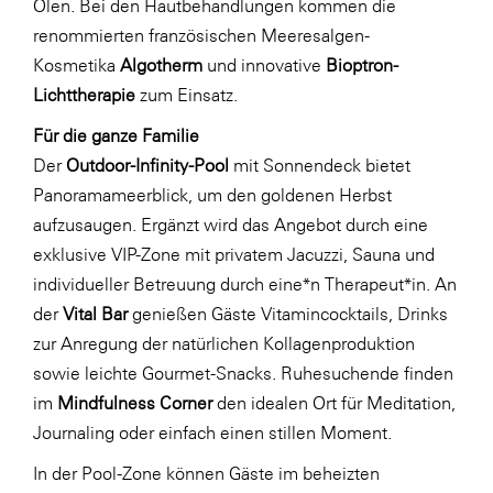
Ölen. Bei den Hautbehandlungen kommen die
renommierten französischen Meeresalgen-
WKS Fachgruppe Finanzdienstleister
Kosmetika
Algotherm
und innovative
Bioptron-
WK UBIT
Lichttherapie
zum Einsatz.
Zühlke
Für die ganze Familie
Media
Der
Outdoor-Infinity-Pool
mit Sonnendeck bietet
Panoramameerblick, um den goldenen Herbst
aufzusaugen. Ergänzt wird das Angebot durch eine
exklusive VIP-Zone mit privatem Jacuzzi, Sauna und
individueller Betreuung durch eine*n Therapeut*in. An
der
Vital Bar
genießen Gäste Vitamincocktails, Drinks
zur Anregung der natürlichen Kollagenproduktion
sowie leichte Gourmet-Snacks. Ruhesuchende finden
im
Mindfulness Corner
den idealen Ort für Meditation,
Journaling oder einfach einen stillen Moment.
In der Pool-Zone können Gäste im beheizten