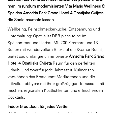
LAT Nitrogen
man im rundum modernisierten Vita Maris Wellness &
Libro
Spa des Amadria Park Grand Hotel 4 Opatijska Cvijeta
die Seele baumeln lassen.
Lidl Österreich
Wellbeing, Feinschmeckerküche, Entspannung und
Die Menü-Manufaktur
Unterhaltung: Opatija ist DER place to be im
MTH Retail Group
Spätsommer und Herbst. Mit 209 Zimmern und 13
OMV
Suiten mit wundervollem Blick auf die Kvarner Bucht,
bietet das umfangreich renovierte
Amadria Park Grand
OptimaMed
Hotel 4 Opatijska Cvijeta
Raum für den perfekten
PAGRO
Urlaub. Und zwar für jede Jahreszeit. Kulinarisch
PHH Rechtsanwält:innen
verwöhnen das Restaurant Mediterraneo und die
stilvolle Lobbybar mit ihrer großzügigen Terrasse – mit
Primark
frischen, regionalen Köstlichkeiten und erfrischenden
Salesforce
Cocktails.
sebamed
Indoor & outdoor: für jedes Wetter
SeneCura