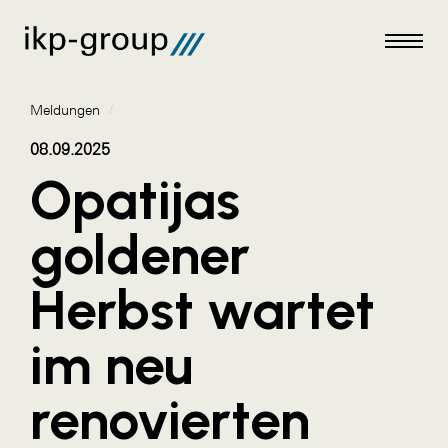
Meldungen
/
08.09.2025
Opatijas
Meldungen
goldener
AKTUELLES
Herbst wartet
ACO
ALEX Krems
im neu
Amazon Web Services
renovierten
Artweger
AustroCel Hallein