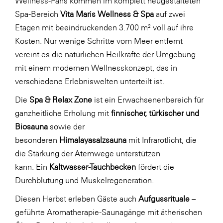
Wellness-Fans kommen im komplett neugestalteten
Spa-Bereich
Vita Maris Wellness & Spa
auf zwei
SERVICE&MORE
Etagen mit beeindruckenden 3.700 m² voll auf ihre
SKINUANCE®
Kosten. Nur wenige Schritte vom Meer entfernt
Somfy
vereint es die natürlichen Heilkräfte der Umgebung
mit einem modernen Wellnesskonzept, das in
Sony DADC
verschiedene Erlebniswelten unterteilt ist.
SPIEGLTEC
Die
Spa & Relax Zone
ist ein Erwachsenenbereich für
STIHL Tirol
ganzheitliche Erholung mit
finnischer, türkischer und
Trend Micro
Biosauna
sowie der
besonderen
Himalayasalzsauna
mit Infrarotlicht, die
TAG GmbH
die Stärkung der Atemwege unterstützen
VALETTA
kann. Ein
Kaltwasser-Tauchbecken
fördert die
Verband Druck Medien Österreich
Durchblutung und Muskelregeneration.
Wirtschaftskammer Salzburg
Diesen Herbst erleben Gäste auch
Aufgussrituale
–
geführte Aromatherapie-Saunagänge mit ätherischen
WKS Fachgruppe Fahrzeughandel und
Fahrzeugtechnik