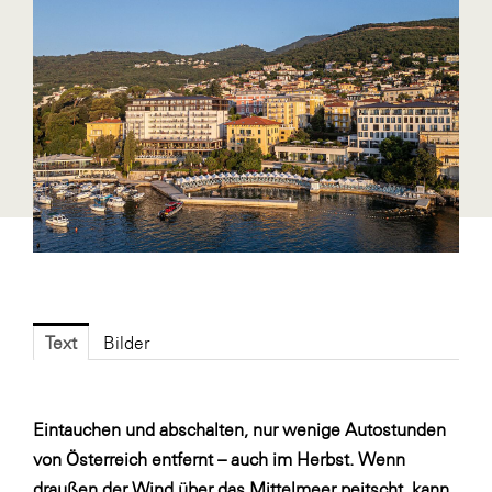
Fressnapf
FRoSTA
FV Energierohstoff & Kraftstoff
Gardena
Gas Connect Austria
GBV - Verband gemeinnütziger
Bauvereinigungen
Getzner Werkstoffe
Heimat Österreich
Text
Bilder
ikp
Johnson & Johnson
JELD-WEN DANA
Eintauchen und abschalten, nur wenige Autostunden
von Österreich entfernt – auch im Herbst. Wenn
kosaplaner
draußen der Wind über das Mittelmeer peitscht, kann