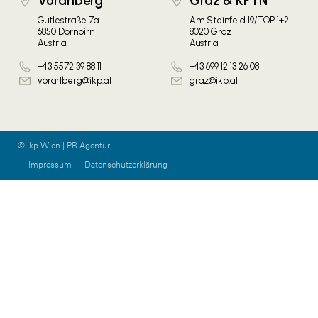
Vorarlberg
Graz & KPTN
Gütlestraße 7a
Am Steinfeld 19/TOP 1+2
6850 Dornbirn
8020 Graz
Austria
Austria
+43 5572 39 88 11
+43 699 12 13 26 08
vorarlberg@ikp.at
graz@ikp.at
© ikp Wien | PR Agentur
Impressum
Datenschutzerklärung