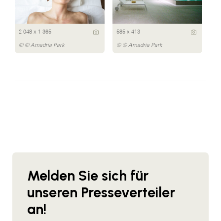
2 048 x 1 365
585 x 413
© © Amadria Park
© © Amadria Park
Melden Sie sich für
unseren Presseverteiler
an!