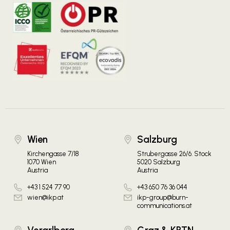
Wien
Salzburg
Kirchengasse 7/18
Strubergasse 26/6. Stock
1070 Wien
5020 Salzburg
Austria
Austria
+43 1 524 77 90
+43 650 76 36 044
wien@ikp.at
ikp-group@burn-
communications.at