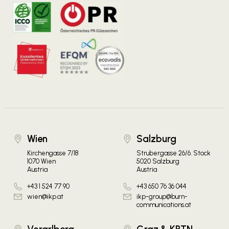
Wien
Salzburg
Kirchengasse 7/18
Strubergasse 26/6. Stock
1070 Wien
5020 Salzburg
Austria
Austria
+43 1 524 77 90
+43 650 76 36 044
wien@ikp.at
ikp-group@burn-
communications.at