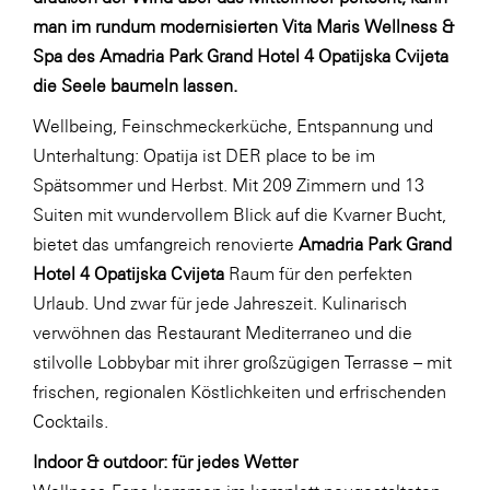
LAT Nitrogen
man im rundum modernisierten Vita Maris Wellness &
Libro
Spa des Amadria Park Grand Hotel 4 Opatijska Cvijeta
die Seele baumeln lassen.
Lidl Österreich
Wellbeing, Feinschmeckerküche, Entspannung und
Die Menü-Manufaktur
Unterhaltung: Opatija ist DER place to be im
MTH Retail Group
Spätsommer und Herbst. Mit 209 Zimmern und 13
OMV
Suiten mit wundervollem Blick auf die Kvarner Bucht,
bietet das umfangreich renovierte
Amadria Park Grand
OptimaMed
Hotel 4 Opatijska Cvijeta
Raum für den perfekten
PAGRO
Urlaub. Und zwar für jede Jahreszeit. Kulinarisch
PHH Rechtsanwält:innen
verwöhnen das Restaurant Mediterraneo und die
stilvolle Lobbybar mit ihrer großzügigen Terrasse – mit
Primark
frischen, regionalen Köstlichkeiten und erfrischenden
Salesforce
Cocktails.
sebamed
Indoor & outdoor: für jedes Wetter
SeneCura