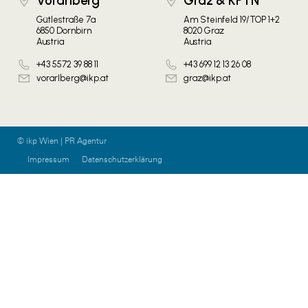
Vorarlberg
Graz & KPTN
Gütlestraße 7a
Am Steinfeld 19/TOP 1+2
6850 Dornbirn
8020 Graz
Austria
Austria
+43 5572 39 88 11
+43 699 12 13 26 08
vorarlberg@ikp.at
graz@ikp.at
© ikp Wien | PR Agentur
Impressum
Datenschutzerklärung