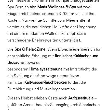
Wellness-Fans kommen im komplett neugestalteten
Spa-Bereich
Vita Maris Wellness & Spa
auf zwei
SERVICE&MORE
Etagen mit beeindruckenden 3.700 m² voll auf ihre
SKINUANCE®
Kosten. Nur wenige Schritte vom Meer entfernt
Somfy
vereint es die natürlichen Heilkräfte der Umgebung
mit einem modernen Wellnesskonzept, das in
Sony DADC
verschiedene Erlebniswelten unterteilt ist.
SPIEGLTEC
Die
Spa & Relax Zone
ist ein Erwachsenenbereich für
STIHL Tirol
ganzheitliche Erholung mit
finnischer, türkischer und
Trend Micro
Biosauna
sowie der
besonderen
Himalayasalzsauna
mit Infrarotlicht, die
TAG GmbH
die Stärkung der Atemwege unterstützen
VALETTA
kann. Ein
Kaltwasser-Tauchbecken
fördert die
Verband Druck Medien Österreich
Durchblutung und Muskelregeneration.
Wirtschaftskammer Salzburg
Diesen Herbst erleben Gäste auch
Aufgussrituale
–
geführte Aromatherapie-Saunagänge mit ätherischen
WKS Fachgruppe Fahrzeughandel und
Fahrzeugtechnik