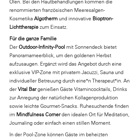
Ölen. Bei den Hautbehandlungen kommen die
renommierten französischen Meeresalgen-
WKS Fachgruppe Finanzdienstleister
Kosmetika
Algotherm
und innovative
Bioptron-
WK UBIT
Lichttherapie
zum Einsatz.
Zühlke
Für die ganze Familie
Media
Der
Outdoor-Infinity-Pool
mit Sonnendeck bietet
Panoramameerblick, um den goldenen Herbst
aufzusaugen. Ergänzt wird das Angebot durch eine
exklusive VIP-Zone mit privatem Jacuzzi, Sauna und
individueller Betreuung durch eine*n Therapeut*in. An
der
Vital Bar
genießen Gäste Vitamincocktails, Drinks
zur Anregung der natürlichen Kollagenproduktion
sowie leichte Gourmet-Snacks. Ruhesuchende finden
im
Mindfulness Corner
den idealen Ort für Meditation,
Journaling oder einfach einen stillen Moment.
In der Pool-Zone können Gäste im beheizten