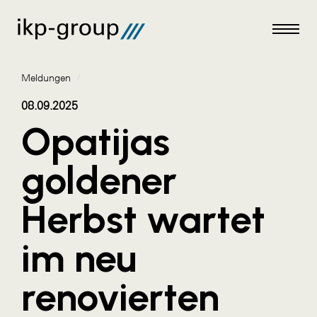
Meldungen
/
08.09.2025
Opatijas
Meldungen
goldener
AKTUELLES
Herbst wartet
ACO
ALEX Krems
im neu
Amazon Web Services
renovierten
Artweger
AustroCel Hallein