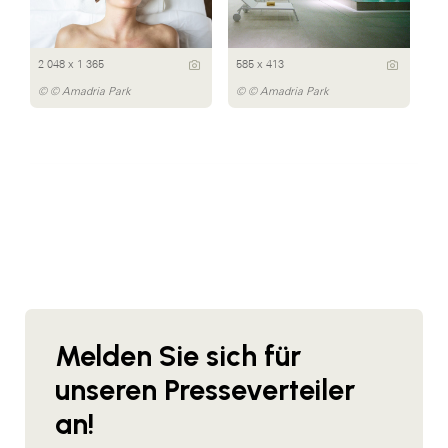
2 048 x 1 365
585 x 413
© © Amadria Park
© © Amadria Park
Melden Sie sich für
unseren Presseverteiler
an!