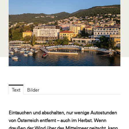
Fressnapf
FRoSTA
FV Energierohstoff & Kraftstoff
Gardena
Gas Connect Austria
GBV - Verband gemeinnütziger
Bauvereinigungen
Getzner Werkstoffe
Heimat Österreich
Text
Bilder
ikp
Johnson & Johnson
JELD-WEN DANA
Eintauchen und abschalten, nur wenige Autostunden
von Österreich entfernt – auch im Herbst. Wenn
kosaplaner
draußen der Wind über das Mittelmeer peitscht, kann