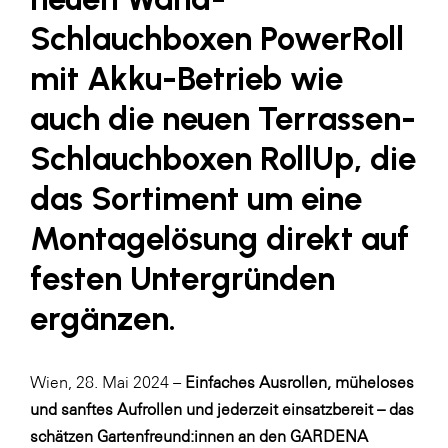
LAT Nitrogen
Schlauchboxen PowerRoll
Libro
mit Akku-Betrieb wie
Lidl Österreich
auch die neuen Terrassen-
Die Menü-Manufaktur
Schlauchboxen RollUp, die
MTH Retail Group
das Sortiment um eine
OMV
OptimaMed
Montagelösung direkt auf
PAGRO
festen Untergründen
PHH Rechtsanwält:innen
ergänzen.
Primark
Salesforce
Wien, 28. Mai 2024 –
Einfaches Ausrollen, müheloses
sebamed
und sanftes Aufrollen und jederzeit einsatzbereit – das
schätzen Gartenfreund:innen an den GARDENA
SeneCura