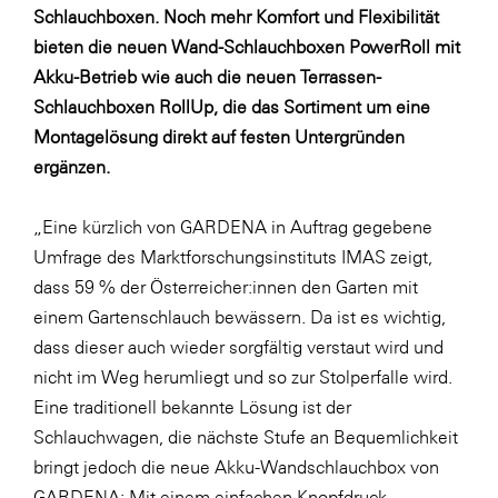
Schlauchboxen. Noch mehr Komfort und Flexibilität
SERVICE&MORE
bieten die neuen Wand-Schlauchboxen PowerRoll mit
SKINUANCE®
Akku-Betrieb wie auch die neuen Terrassen-
Schlauchboxen RollUp, die das Sortiment um eine
Somfy
Montagelösung direkt auf festen Untergründen
Sony DADC
ergänzen.
SPIEGLTEC
„Eine kürzlich von GARDENA in Auftrag gegebene
STIHL Tirol
Umfrage des Marktforschungsinstituts IMAS zeigt,
Trend Micro
dass 59 % der Österreicher:innen den Garten mit
TAG GmbH
einem Gartenschlauch bewässern. Da ist es wichtig,
dass dieser auch wieder sorgfältig verstaut wird und
VALETTA
nicht im Weg herumliegt und so zur Stolperfalle wird.
Verband Druck Medien Österreich
Eine traditionell bekannte Lösung ist der
Wirtschaftskammer Salzburg
Schlauchwagen, die nächste Stufe an Bequemlichkeit
bringt jedoch die neue Akku-Wandschlauchbox von
WKS Fachgruppe Fahrzeughandel und
Fahrzeugtechnik
GARDENA: Mit einem einfachen Knopfdruck