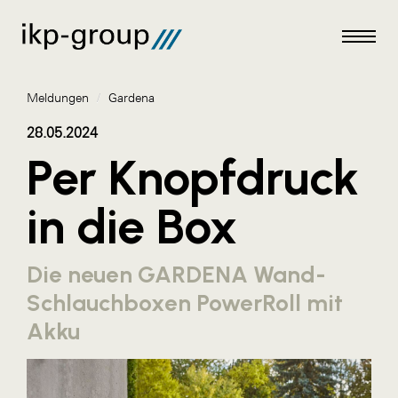
Meldungen
/
Gardena
28.05.2024
Per Knopfdruck
Meldungen
in die Box
AKTUELLES
ACO
Die neuen GARDENA Wand-
ALEX Krems
Schlauchboxen PowerRoll mit
Amazon Web Services
Akku
Artweger
AustroCel Hallein