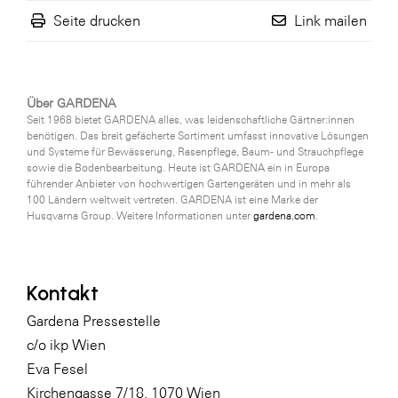
Seite drucken
Link mailen
Über GARDENA
Seit 1968 bietet GARDENA alles, was leidenschaftliche Gärtner:innen
benötigen. Das breit gefächerte Sortiment umfasst innovative Lösungen
und Systeme für Bewässerung, Rasenpflege, Baum- und Strauchpflege
sowie die Bodenbearbeitung. Heute ist GARDENA ein in Europa
führender Anbieter von hochwertigen Gartengeräten und in mehr als
100 Ländern weltweit vertreten. GARDENA ist eine Marke der
Husqvarna Group. Weitere Informationen unter
gardena.com
.
Kontakt
Gardena Pressestelle
c/o ikp Wien
Eva Fesel
Kirchengasse 7/18, 1070 Wien