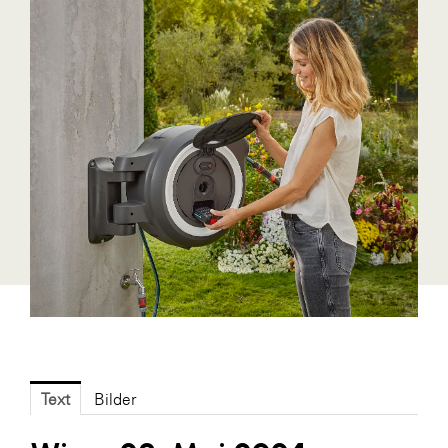
Blaguss
Bundesverband Sonnenschutztechnik
Cineplexx
Colmobil Austria
Controller Institut
Darbo
Designer Outlets Parndorf und Salzburg
DOMOFERM
Essity
EY
FG UBIT Salzburg
Text
Bilder
foodaffairs