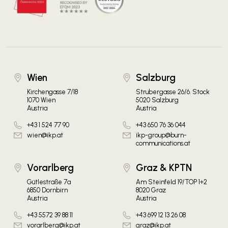
Wien
Salzburg
Kirchengasse 7/18
Strubergasse 26/6. Stock
1070 Wien
5020 Salzburg
Austria
Austria
+43 1 524 77 90
+43 650 76 36 044
wien@ikp.at
ikp-group@burn-
communications.at
Vorarlberg
Graz & KPTN
Gütlestraße 7a
Am Steinfeld 19/TOP 1+2
6850 Dornbirn
8020 Graz
Austria
Austria
+43 5572 39 88 11
+43 699 12 13 26 08
vorarlberg@ikp.at
graz@ikp.at