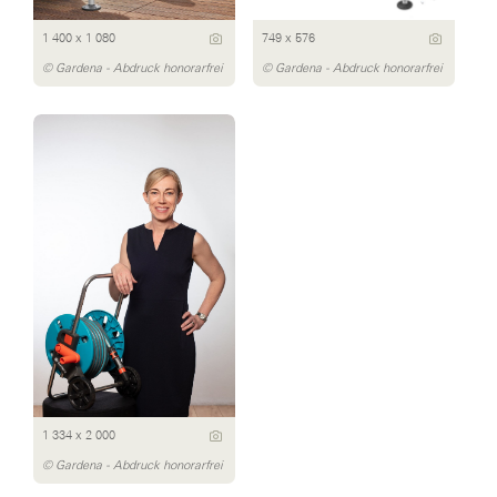
1 400 x 1 080
749 x 576
© Gardena - Abdruck honorarfrei
© Gardena - Abdruck honorarfrei
1 334 x 2 000
© Gardena - Abdruck honorarfrei