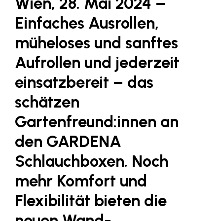
Wien, 28. Mai 2024 –
Fressnapf
Einfaches Ausrollen,
FRoSTA
müheloses und sanftes
FV Energierohstoff & Kraftstoff
Gardena
Aufrollen und jederzeit
Gas Connect Austria
einsatzbereit – das
GBV - Verband gemeinnütziger
schätzen
Bauvereinigungen
Gartenfreund:innen an
Getzner Werkstoffe
den GARDENA
Heimat Österreich
ikp
Schlauchboxen. Noch
Johnson & Johnson
mehr Komfort und
JELD-WEN DANA
Flexibilität bieten die
kosaplaner
neuen Wand-