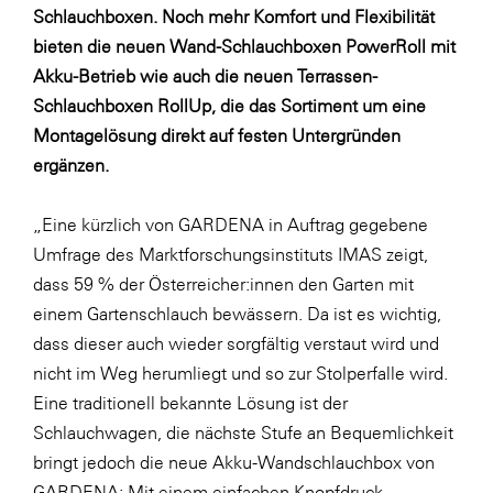
Schlauchboxen. Noch mehr Komfort und Flexibilität
SERVICE&MORE
bieten die neuen Wand-Schlauchboxen PowerRoll mit
SKINUANCE®
Akku-Betrieb wie auch die neuen Terrassen-
Schlauchboxen RollUp, die das Sortiment um eine
Somfy
Montagelösung direkt auf festen Untergründen
Sony DADC
ergänzen.
SPIEGLTEC
„Eine kürzlich von GARDENA in Auftrag gegebene
STIHL Tirol
Umfrage des Marktforschungsinstituts IMAS zeigt,
Trend Micro
dass 59 % der Österreicher:innen den Garten mit
TAG GmbH
einem Gartenschlauch bewässern. Da ist es wichtig,
dass dieser auch wieder sorgfältig verstaut wird und
VALETTA
nicht im Weg herumliegt und so zur Stolperfalle wird.
Verband Druck Medien Österreich
Eine traditionell bekannte Lösung ist der
Wirtschaftskammer Salzburg
Schlauchwagen, die nächste Stufe an Bequemlichkeit
bringt jedoch die neue Akku-Wandschlauchbox von
WKS Fachgruppe Fahrzeughandel und
Fahrzeugtechnik
GARDENA: Mit einem einfachen Knopfdruck