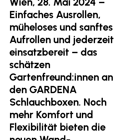
Wien, 28. Mai 2024 –
Fressnapf
Einfaches Ausrollen,
FRoSTA
müheloses und sanftes
FV Energierohstoff & Kraftstoff
Gardena
Aufrollen und jederzeit
Gas Connect Austria
einsatzbereit – das
GBV - Verband gemeinnütziger
schätzen
Bauvereinigungen
Gartenfreund:innen an
Getzner Werkstoffe
den GARDENA
Heimat Österreich
ikp
Schlauchboxen. Noch
Johnson & Johnson
mehr Komfort und
JELD-WEN DANA
Flexibilität bieten die
kosaplaner
neuen Wand-