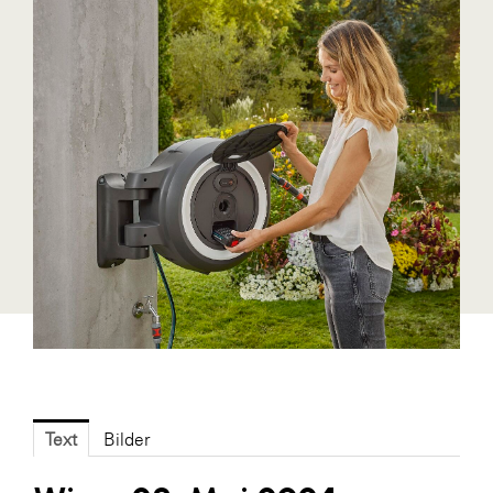
Blaguss
Bundesverband Sonnenschutztechnik
Cineplexx
Colmobil Austria
Controller Institut
Darbo
Designer Outlets Parndorf und Salzburg
DOMOFERM
Essity
EY
FG UBIT Salzburg
Text
Bilder
foodaffairs