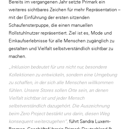
Bereits im vergangenen Jahr setzte Primark ein
weiteres sichtbares Zeichen für mehr Repräsentation –
mit der Einführung der ersten sitzenden
Schaufensterpuppe, die einen manuellen
Rollstuhlnutzer repräsentiert. Ziel ist es, Mode und
Einkaufserlebnisse für alle Menschen zugänglich zu
gestalten und Vielfalt selbstverständlich sichtbar zu
machen.
„Inklusion bedeutet für uns nicht nur, besondere
Kollektionen zu entwickeln, sondern eine Umgebung
zu schaffen, in der sich alle Menschen willkommen
fühlen. Unsere Stores sollen Orte sein, an denen
Vielfalt sichtbar ist und jeder Mensch
selbstverständlich dazugehört. Die Auszeichnung
beim Zero Project bestärkt uns darin, diesen Weg
konsequent weiterzugehen“,
führt Sandra Luxem-
Bremen, Geschäftsführerin Primark Deutschland &