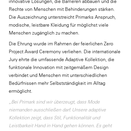
innovative Lösungen, die Barrieren abbauen und die
LAT Nitrogen
Rechte von Menschen mit Behinderungen stärken.
Libro
Die Auszeichnung unterstreicht Primarks Anspruch,
Lidl Österreich
modische, leistbare Kleidung für möglichst viele
Menschen zugänglich zu machen.
Die Menü-Manufaktur
Die Ehrung wurde im Rahmen der feierlichen Zero
MTH Retail Group
Project Award Ceremony verliehen. Die internationale
OMV
Jury ehrte die umfassende Adaptive Kollektion, die
OptimaMed
funktionale Innovation mit zeitgemäßem Design
verbindet und Menschen mit unterschiedlichen
PAGRO
Bedürfnissen mehr Selbstständigkeit im Alltag
PHH Rechtsanwält:innen
ermöglicht.
Primark
„Bei Primark sind wir überzeugt, dass Mode
Salesforce
niemanden ausschließen darf. Unsere adaptive
Kollektion zeigt, dass Stil, Funktionalität und
sebamed
Leistbarkeit Hand in Hand gehen können. Es geht
SeneCura