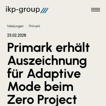
Meldungen
/
Primark
23.02.2026
Primark erhält
Meldungen
Auszeichnung
AKTUELLES
für Adaptive
ACO
ALEX Krems
Mode beim
Amazon Web Services
Zero Project
Artweger
AustroCel Hallein