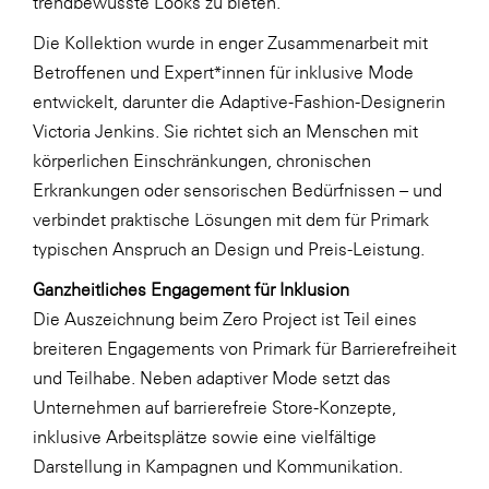
trendbewusste Looks zu bieten.
WKS Fachgruppe Finanzdienstleister
Die Kollektion wurde in enger Zusammenarbeit mit
Betroffenen und Expert*innen für inklusive Mode
WK UBIT
entwickelt, darunter die Adaptive-Fashion-Designerin
Zühlke
Victoria Jenkins. Sie richtet sich an Menschen mit
körperlichen Einschränkungen, chronischen
Media
Erkrankungen oder sensorischen Bedürfnissen – und
verbindet praktische Lösungen mit dem für Primark
typischen Anspruch an Design und Preis-Leistung.
Ganzheitliches Engagement für Inklusion
Die Auszeichnung beim Zero Project ist Teil eines
breiteren Engagements von Primark für Barrierefreiheit
und Teilhabe. Neben adaptiver Mode setzt das
Unternehmen auf barrierefreie Store-Konzepte,
inklusive Arbeitsplätze sowie eine vielfältige
Darstellung in Kampagnen und Kommunikation.