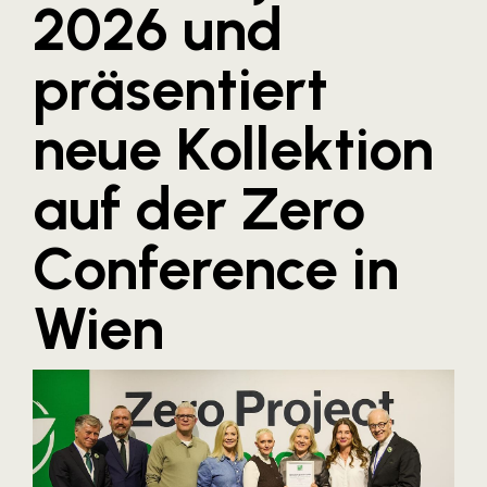
2026 und
Blaguss
präsentiert
Bundesverband Sonnenschutztechnik
Cineplexx
neue Kollektion
Colmobil Austria
Controller Institut
auf der Zero
Darbo
Conference in
Designer Outlets Parndorf und Salzburg
DOMOFERM
Wien
Essity
EY
FG UBIT Salzburg
foodaffairs