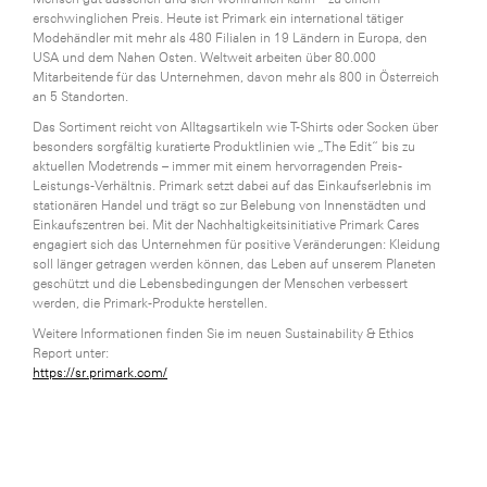
erschwinglichen Preis. Heute ist Primark ein international tätiger
Modehändler mit mehr als 480 Filialen in 19 Ländern in Europa, den
USA und dem Nahen Osten. Weltweit arbeiten über 80.000
Mitarbeitende für das Unternehmen, davon mehr als 800 in Österreich
an 5 Standorten.
Das Sortiment reicht von Alltagsartikeln wie T-Shirts oder Socken über
besonders sorgfältig kuratierte Produktlinien wie „The Edit“ bis zu
aktuellen Modetrends – immer mit einem hervorragenden Preis-
Leistungs-Verhältnis. Primark setzt dabei auf das Einkaufserlebnis im
stationären Handel und trägt so zur Belebung von Innenstädten und
Einkaufszentren bei. Mit der Nachhaltigkeitsinitiative Primark Cares
engagiert sich das Unternehmen für positive Veränderungen: Kleidung
soll länger getragen werden können, das Leben auf unserem Planeten
geschützt und die Lebensbedingungen der Menschen verbessert
werden, die Primark-Produkte herstellen.
Weitere Informationen finden Sie im neuen Sustainability & Ethics
Report unter:
https://sr.primark.com/