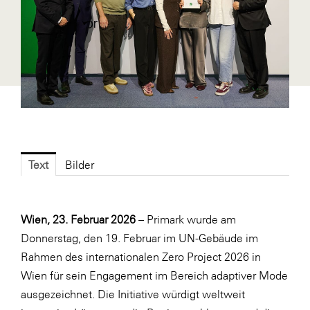
Fressnapf
FRoSTA
FV Energierohstoff & Kraftstoff
Gardena
Gas Connect Austria
GBV - Verband gemeinnütziger
Bauvereinigungen
Text
Bilder
Getzner Werkstoffe
Heimat Österreich
ikp
Wien, 23. Februar 2026
– Primark wurde am
Donnerstag, den 19. Februar im UN-Gebäude im
Johnson & Johnson
Rahmen des internationalen Zero Project 2026 in
JELD-WEN DANA
Wien für sein Engagement im Bereich adaptiver Mode
kosaplaner
ausgezeichnet. Die Initiative würdigt weltweit