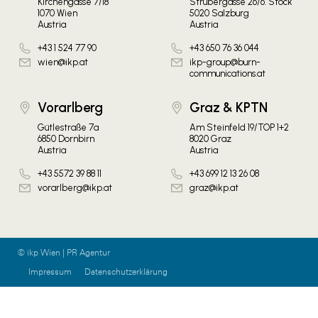
Kirchengasse 7/18
Strubergasse 26/6. Stock
1070 Wien
5020 Salzburg
Austria
Austria
+43 1 524 77 90
+43 650 76 36 044
wien@ikp.at
ikp-group@burn-
communications.at
Vorarlberg
Graz & KPTN
Gütlestraße 7a
Am Steinfeld 19/TOP 1+2
6850 Dornbirn
8020 Graz
Austria
Austria
+43 5572 39 88 11
+43 699 12 13 26 08
vorarlberg@ikp.at
graz@ikp.at
© ikp Wien | PR Agentur
Impressum
Datenschutzerklärung