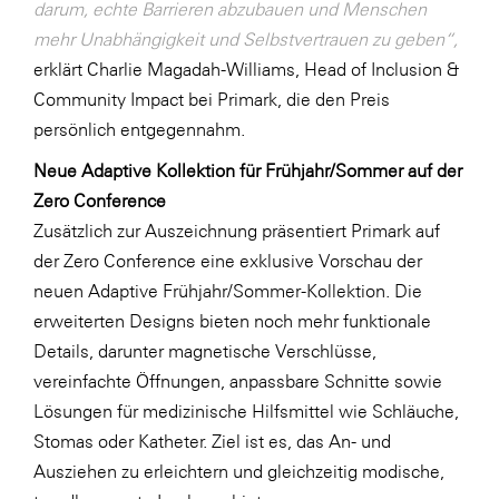
darum, echte Barrieren abzubauen und Menschen
SERVICE&MORE
mehr Unabhängigkeit und Selbstvertrauen zu geben“,
erklärt Charlie Magadah-Williams, Head of Inclusion &
SKINUANCE®
Community Impact bei Primark, die den Preis
Somfy
persönlich entgegennahm.
Sony DADC
Neue Adaptive Kollektion für Frühjahr/Sommer auf der
SPIEGLTEC
Zero Conference
Zusätzlich zur Auszeichnung präsentiert Primark auf
STIHL Tirol
der Zero Conference eine exklusive Vorschau der
Trend Micro
neuen Adaptive Frühjahr/Sommer-Kollektion. Die
TAG GmbH
erweiterten Designs bieten noch mehr funktionale
Details, darunter magnetische Verschlüsse,
VALETTA
vereinfachte Öffnungen, anpassbare Schnitte sowie
Verband Druck Medien Österreich
Lösungen für medizinische Hilfsmittel wie Schläuche,
Wirtschaftskammer Salzburg
Stomas oder Katheter. Ziel ist es, das An- und
Ausziehen zu erleichtern und gleichzeitig modische,
WKS Fachgruppe Fahrzeughandel und
Fahrzeugtechnik