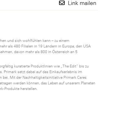
Link mailen
ehen und sich wohlfühlen kann – zu einem
 mehr als 480 Filialen in 19 Ländern in Europa, den USA
nehmen, davon mehr als 800 in Österreich an 5
gfältig kuratierte Produktlinien wie „The Edit“ bis zu
. Primark setzt dabei auf das Einkaufserlebnis im
bei. Mit der Nachhaltigkeitsinitiative Primark Cares
 getragen werden können, das Leben auf unserem Planeten
k-Produkte herstellen.