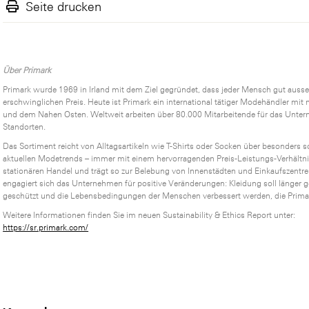
Seite drucken
Über Primark
Primark wurde 1969 in Irland mit dem Ziel gegründet, dass jeder Mensch gut auss
erschwinglichen Preis. Heute ist Primark ein international tätiger Modehändler mit
und dem Nahen Osten. Weltweit arbeiten über 80.000 Mitarbeitende für das Unter
Standorten.
Das Sortiment reicht von Alltagsartikeln wie T-Shirts oder Socken über besonders sor
aktuellen Modetrends – immer mit einem hervorragenden Preis-Leistungs-Verhältnis
stationären Handel und trägt so zur Belebung von Innenstädten und Einkaufszentren 
engagiert sich das Unternehmen für positive Veränderungen: Kleidung soll länger
geschützt und die Lebensbedingungen der Menschen verbessert werden, die Primar
Weitere Informationen finden Sie im neuen Sustainability & Ethics Report unter:
https://sr.primark.com/