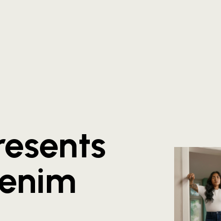
resents
enim