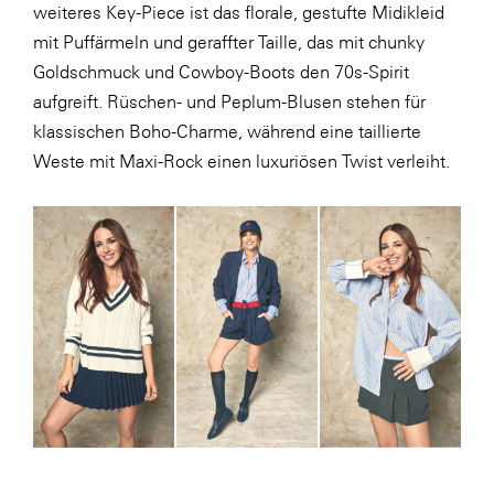
weiteres Key-Piece ist das florale, gestufte Midikleid
WKS Fachgruppe Finanzdienstleister
mit Puffärmeln und geraffter Taille, das mit chunky
Goldschmuck und Cowboy-Boots den 70s-Spirit
WK UBIT
aufgreift. Rüschen- und Peplum-Blusen stehen für
Zühlke
klassischen Boho-Charme, während eine taillierte
Weste mit Maxi-Rock einen luxuriösen Twist verleiht.
Media