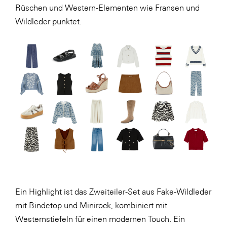
Rüschen und Western-Elementen wie Fransen und
SERVICE&MORE
Wildleder punktet.
SKINUANCE®
Somfy
Sony DADC
SPIEGLTEC
STIHL Tirol
Trend Micro
TAG GmbH
VALETTA
Verband Druck Medien Österreich
Ein Highlight ist das Zweiteiler-Set aus Fake-Wildleder
Wirtschaftskammer Salzburg
mit Bindetop und Minirock, kombiniert mit
WKS Fachgruppe Fahrzeughandel und
Westernstiefeln für einen modernen Touch. Ein
Fahrzeugtechnik