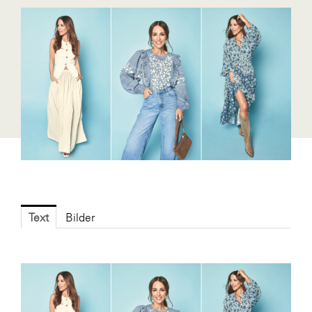
Blaguss
Bundesverband Sonnenschutztechnik
Cineplexx
Colmobil Austria
Controller Institut
Darbo
Designer Outlets Parndorf und Salzburg
DOMOFERM
Essity
Text
Bilder
EY
FG UBIT Salzburg
foodaffairs