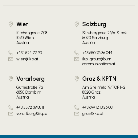
Wien
Salzburg
Kirchengasse 7/18
Strubergasse 26/6. Stock
1070 Wien
5020 Salzburg
Austria
Austria
+43 1 524 77 90
+43 650 76 36 044
wien@ikp.at
ikp-group@burn-
communications.at
Vorarlberg
Graz & KPTN
Gütlestraße 7a
Am Steinfeld 19/TOP 1+2
6850 Dornbirn
8020 Graz
Austria
Austria
+43 5572 39 88 11
+43 699 12 13 26 08
vorarlberg@ikp.at
graz@ikp.at