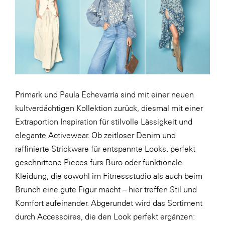
Fressnapf
FRoSTA
FV Energierohstoff & Kraftstoff
Gardena
Gas Connect Austria
GBV - Verband gemeinnütziger
Primark und Paula Echevarría sind mit einer neuen
Bauvereinigungen
kultverdächtigen Kollektion zurück, diesmal mit einer
Getzner Werkstoffe
Extraportion Inspiration für stilvolle Lässigkeit und
elegante Activewear. Ob zeitloser Denim und
Heimat Österreich
raffinierte Strickware für entspannte Looks, perfekt
ikp
geschnittene Pieces fürs Büro oder funktionale
Johnson & Johnson
Kleidung, die sowohl im Fitnessstudio als auch beim
Brunch eine gute Figur macht – hier treffen Stil und
JELD-WEN DANA
Komfort aufeinander. Abgerundet wird das Sortiment
kosaplaner
durch Accessoires, die den Look perfekt ergänzen: