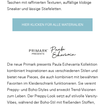
LAT Nitrogen
Taschen mit raffinierten Texturen, auffällige klobige
Sneaker und lässige Stiefeletten.
Libro
Lidl Österreich
HIER KLICKEN FÜR ALLE MATERIALIEN
Die Menü-Manufaktur
MTH Retail Group
OMV
OptimaMed
PAGRO
Die neue Primark presents Paula Echevarría Kollektion
PHH Rechtsanwält:innen
kombiniert Inspirationen aus verschiedenen Stilen und
bietet neue Pieces, die auch kombiniert mit bewährten
Primark
Favoriten im Kleiderschrank funktionieren. Sie vereint
Salesforce
Preppy- und Boho-Styles und erweckt Trend-Visionen
sebamed
zum Leben. Der Preppy-Look setzt auf stilvolle Varsity-
Vibes, während der Boho-Stil mit fließenden Stoffen,
SeneCura