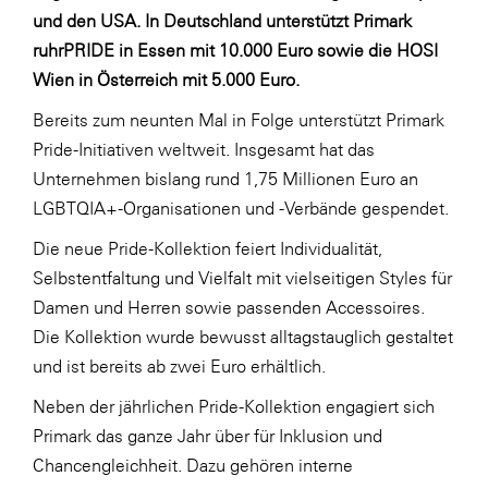
LAT Nitrogen
und den USA. In Deutschland unterstützt Primark
ruhrPRIDE in Essen mit 10.000 Euro sowie die HOSI
Libro
Wien in Österreich mit 5.000 Euro.
Lidl Österreich
Bereits zum neunten Mal in Folge unterstützt Primark
Die Menü-Manufaktur
Pride-Initiativen weltweit. Insgesamt hat das
MTH Retail Group
Unternehmen bislang rund 1,75 Millionen Euro an
OMV
LGBTQIA+-Organisationen und -Verbände gespendet.
OptimaMed
Die neue Pride-Kollektion feiert Individualität,
Selbstentfaltung und Vielfalt mit vielseitigen Styles für
PAGRO
Damen und Herren sowie passenden Accessoires.
PHH Rechtsanwält:innen
Die Kollektion wurde bewusst alltagstauglich gestaltet
Primark
und ist bereits ab zwei Euro erhältlich.
Salesforce
Neben der jährlichen Pride-Kollektion engagiert sich
Primark das ganze Jahr über für Inklusion und
sebamed
Chancengleichheit. Dazu gehören interne
SeneCura