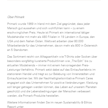
Über Primark
Primark wurde 1969 in Irland mit dem Ziel gegründet, dass jeder
Mensch gut aussehen und sich wohlfühlen kann – zu einem
erschwinglichen Preis. Heute ist Primark ein international tätiger
Modehändler mit mehr als 480 Filialen in 19 Ländern in Europa, den
USA und dem Nahen Osten. Weltweit arbeiten über 80.000
Mitarbeitende für das Unternehmen, davon mehr als 800 in Österreich
an 5 Standorten.
Das Sortiment reicht von Alltagsartikeln wie T-Shirts oder Socken über
besonders sorgfältig kuratierte Produktlinien wie „The Edit“ bis zu
aktuellen Modetrends – immer mit einem hervorragenden Preis-
Leistungs-Verhältnis. Primark setzt dabei auf das Einkaufserlebnis im
stationären Handel und trägt so zur Belebung von Innenstädten und
Einkaufszentren bei. Mit der Nachhaltigkeitsinitiative Primark Cares
engagiert sich das Unternehmen für positive Veränderungen: Kleidung
soll länger getragen werden können, das Leben auf unserem Planeten
geschützt und die Lebensbedingungen der Menschen verbessert
werden, die Primark-Produkte herstellen.
Weitere Informationen finden Sie im neuen Sustainability & Ethics
Report unter: