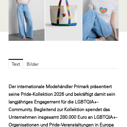
Fressnapf
FRoSTA
FV Energierohstoff & Kraftstoff
Gardena
Gas Connect Austria
GBV - Verband gemeinnütziger
Bauvereinigungen
Text
Bilder
Getzner Werkstoffe
Heimat Österreich
Der internationale Modehändler Primark präsentiert
ikp
seine Pride-Kollektion 2026 und bekräftigt damit sein
Johnson & Johnson
langjähriges Engagement für die LGBTQIA+-
Community. Begleitend zur Kollektion spendet das
JELD-WEN DANA
Unternehmen insgesamt 280.000 Euro an LGBTQIA+-
kosaplaner
Organisationen und Pride-Veranstaltungen in Europa