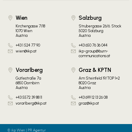
Wien
Salzburg
Kirchengasse 7/18
Strubergasse 26/6. Stock
1070 Wien
5020 Salzburg
Austria
Austria
+43 1 524 77 90
+43 650 76 36 044
wien@ikp.at
ikp-group@burn-
communications.at
Vorarlberg
Graz & KPTN
Gütlestraße 7a
Am Steinfeld 19/TOP 1+2
6850 Dornbirn
8020 Graz
Austria
Austria
+43 5572 39 88 11
+43 699 12 13 26 08
vorarlberg@ikp.at
graz@ikp.at
© ikp Wien | PR Agentur