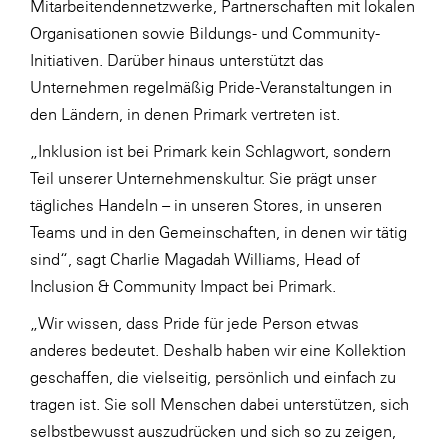
Mitarbeitendennetzwerke, Partnerschaften mit lokalen
SERVICE&MORE
Organisationen sowie Bildungs- und Community-
Initiativen. Darüber hinaus unterstützt das
SKINUANCE®
Unternehmen regelmäßig Pride-Veranstaltungen in
Somfy
den Ländern, in denen Primark vertreten ist.
Sony DADC
„Inklusion ist bei Primark kein Schlagwort, sondern
SPIEGLTEC
Teil unserer Unternehmenskultur. Sie prägt unser
tägliches Handeln – in unseren Stores, in unseren
STIHL Tirol
Teams und in den Gemeinschaften, in denen wir tätig
Trend Micro
sind“, sagt Charlie Magadah Williams, Head of
TAG GmbH
Inclusion & Community Impact bei Primark.
VALETTA
„Wir wissen, dass Pride für jede Person etwas
anderes bedeutet. Deshalb haben wir eine Kollektion
Verband Druck Medien Österreich
geschaffen, die vielseitig, persönlich und einfach zu
Wirtschaftskammer Salzburg
tragen ist. Sie soll Menschen dabei unterstützen, sich
WKS Fachgruppe Fahrzeughandel und
selbstbewusst auszudrücken und sich so zu zeigen,
Fahrzeugtechnik