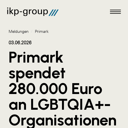
Meldungen
/
Primark
03.06.2026
Primark
Meldungen
spendet
AKTUELLES
280.000 Euro
ACO
ALEX Krems
an LGBTQIA+-
Amazon Web Services
Organisationen
Artweger
AustroCel Hallein