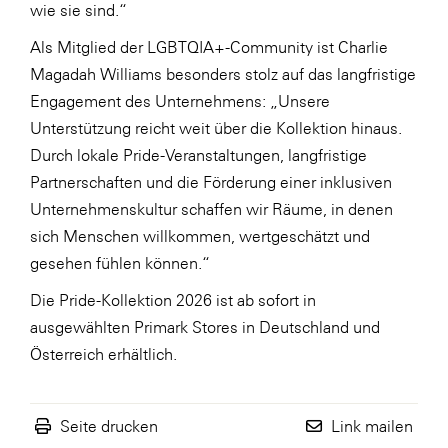
wie sie sind.“
WKS Fachgruppe Finanzdienstleister
Als Mitglied der LGBTQIA+-Community ist Charlie
WK UBIT
Magadah Williams besonders stolz auf das langfristige
Engagement des Unternehmens: „Unsere
Zühlke
Unterstützung reicht weit über die Kollektion hinaus.
Media
Durch lokale Pride-Veranstaltungen, langfristige
Partnerschaften und die Förderung einer inklusiven
Unternehmenskultur schaffen wir Räume, in denen
sich Menschen willkommen, wertgeschätzt und
gesehen fühlen können.“
Die Pride-Kollektion 2026 ist ab sofort in
ausgewählten Primark Stores in Deutschland und
Österreich erhältlich.
Seite drucken
Link mailen