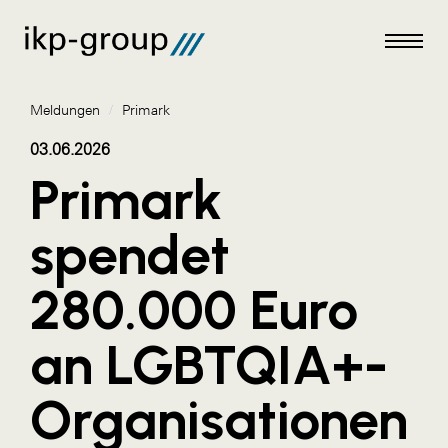
Meldungen
/
Primark
03.06.2026
Primark
Meldungen
spendet
AKTUELLES
280.000 Euro
ACO
ALEX Krems
an LGBTQIA+-
Amazon Web Services
Organisationen
Artweger
AustroCel Hallein