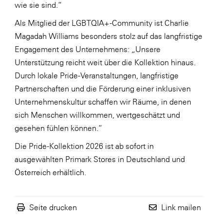
wie sie sind.“
WKS Fachgruppe Finanzdienstleister
Als Mitglied der LGBTQIA+-Community ist Charlie
WK UBIT
Magadah Williams besonders stolz auf das langfristige
Engagement des Unternehmens: „Unsere
Zühlke
Unterstützung reicht weit über die Kollektion hinaus.
Media
Durch lokale Pride-Veranstaltungen, langfristige
Partnerschaften und die Förderung einer inklusiven
Unternehmenskultur schaffen wir Räume, in denen
sich Menschen willkommen, wertgeschätzt und
gesehen fühlen können.“
Die Pride-Kollektion 2026 ist ab sofort in
ausgewählten Primark Stores in Deutschland und
Österreich erhältlich.
Seite drucken
Link mailen