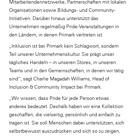
Mitarbeitendennetzwerke, Partnerschaften mit lokalen
SERVICE&MORE
Organisationen sowie Bildungs- und Community-
Initiativen. Darüber hinaus unterstützt das
SKINUANCE®
Unternehmen regelmäßig Pride-Veranstaltungen in
Somfy
den Ländern, in denen Primark vertreten ist.
Sony DADC
„Inklusion ist bei Primark kein Schlagwort, sondern
SPIEGLTEC
Teil unserer Unternehmenskultur. Sie prägt unser
tägliches Handeln – in unseren Stores, in unseren
STIHL Tirol
Teams und in den Gemeinschaften, in denen wir tätig
Trend Micro
sind“, sagt Charlie Magadah Williams, Head of
TAG GmbH
Inclusion & Community Impact bei Primark.
VALETTA
„Wir wissen, dass Pride für jede Person etwas
anderes bedeutet. Deshalb haben wir eine Kollektion
Verband Druck Medien Österreich
geschaffen, die vielseitig, persönlich und einfach zu
Wirtschaftskammer Salzburg
tragen ist. Sie soll Menschen dabei unterstützen, sich
WKS Fachgruppe Fahrzeughandel und
selbstbewusst auszudrücken und sich so zu zeigen,
Fahrzeugtechnik