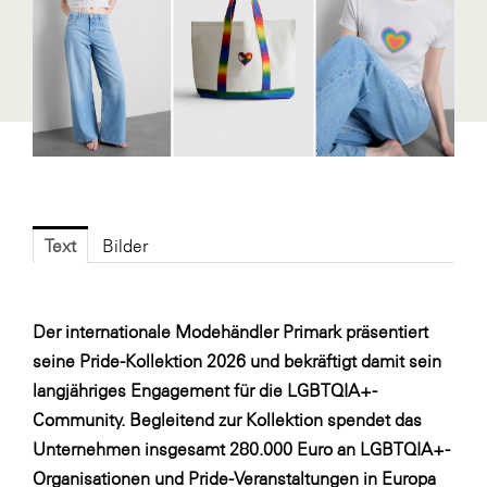
Fressnapf
FRoSTA
FV Energierohstoff & Kraftstoff
Gardena
Gas Connect Austria
GBV - Verband gemeinnütziger
Bauvereinigungen
Text
Bilder
Getzner Werkstoffe
Heimat Österreich
Der internationale Modehändler Primark präsentiert
ikp
seine Pride-Kollektion 2026 und bekräftigt damit sein
Johnson & Johnson
langjähriges Engagement für die LGBTQIA+-
Community. Begleitend zur Kollektion spendet das
JELD-WEN DANA
Unternehmen insgesamt 280.000 Euro an LGBTQIA+-
kosaplaner
Organisationen und Pride-Veranstaltungen in Europa