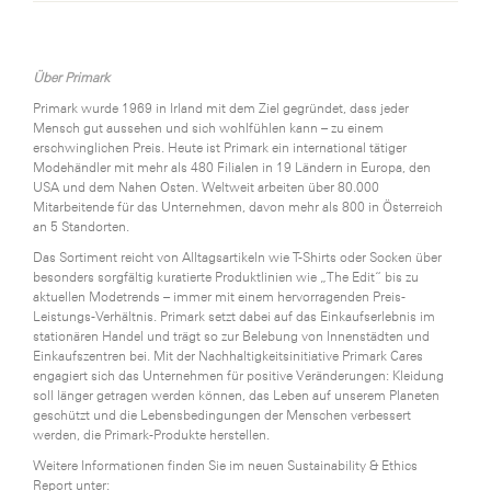
Über Primark
Primark wurde 1969 in Irland mit dem Ziel gegründet, dass jeder
Mensch gut aussehen und sich wohlfühlen kann – zu einem
erschwinglichen Preis. Heute ist Primark ein international tätiger
Modehändler mit mehr als 480 Filialen in 19 Ländern in Europa, den
USA und dem Nahen Osten. Weltweit arbeiten über 80.000
Mitarbeitende für das Unternehmen, davon mehr als 800 in Österreich
an 5 Standorten.
Das Sortiment reicht von Alltagsartikeln wie T-Shirts oder Socken über
besonders sorgfältig kuratierte Produktlinien wie „The Edit“ bis zu
aktuellen Modetrends – immer mit einem hervorragenden Preis-
Leistungs-Verhältnis. Primark setzt dabei auf das Einkaufserlebnis im
stationären Handel und trägt so zur Belebung von Innenstädten und
Einkaufszentren bei. Mit der Nachhaltigkeitsinitiative Primark Cares
engagiert sich das Unternehmen für positive Veränderungen: Kleidung
soll länger getragen werden können, das Leben auf unserem Planeten
geschützt und die Lebensbedingungen der Menschen verbessert
werden, die Primark-Produkte herstellen.
Weitere Informationen finden Sie im neuen Sustainability & Ethics
Report unter: