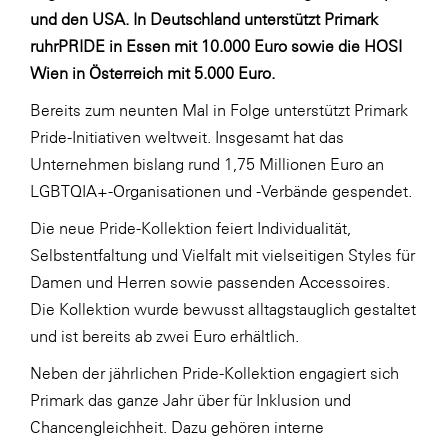
LAT Nitrogen
und den USA. In Deutschland unterstützt Primark
ruhrPRIDE in Essen mit 10.000 Euro sowie die HOSI
Libro
Wien in Österreich mit 5.000 Euro.
Lidl Österreich
Bereits zum neunten Mal in Folge unterstützt Primark
Die Menü-Manufaktur
Pride-Initiativen weltweit. Insgesamt hat das
MTH Retail Group
Unternehmen bislang rund 1,75 Millionen Euro an
OMV
LGBTQIA+-Organisationen und -Verbände gespendet.
OptimaMed
Die neue Pride-Kollektion feiert Individualität,
Selbstentfaltung und Vielfalt mit vielseitigen Styles für
PAGRO
Damen und Herren sowie passenden Accessoires.
PHH Rechtsanwält:innen
Die Kollektion wurde bewusst alltagstauglich gestaltet
Primark
und ist bereits ab zwei Euro erhältlich.
Salesforce
Neben der jährlichen Pride-Kollektion engagiert sich
Primark das ganze Jahr über für Inklusion und
sebamed
Chancengleichheit. Dazu gehören interne
SeneCura