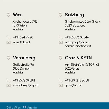
Wien
Salzburg
Kirchengasse 7/18
Strubergasse 26/6. Stock
1070 Wien
5020 Salzburg
Austria
Austria
+43 1 524 77 90
+43 650 76 36 044
wien@ikp.at
ikp-group@burn-
communications.at
Vorarlberg
Graz & KPTN
Gütlestraße 7a
Am Steinfeld 19/TOP 1+2
6850 Dornbirn
8020 Graz
Austria
Austria
+43 5572 39 88 11
+43 699 12 13 26 08
vorarlberg@ikp.at
graz@ikp.at
© ikp Wien | PR Agentur