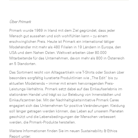
Über Primark
Primark wurde 1969 in Irland mit dem Ziel gegründet, dass jeder
Mensch gut aussehen und sich wohlfühlen kann – zu einem
erschwinglichen Preis. Heute ist Primark ein international tätiger
Modehändler mit mehr als 480 Filialen in 19 Ländern in Europa, den
USA und dem Nahen Osten. Weltweit arbeiten über 80.000
Mitarbeitende für das Unternehmen, davon mehr als 800 in Österreich
an 5 Standorten.
Das Sortiment reicht von Alltagsartikeln wie T-Shirts oder Socken über
besonders sorgfältig kuratierte Produktlinien wie „The Edit“ bis zu
aktuellen Modetrends – immer mit einem hervorragenden Preis-
Leistungs-Verhältnis. Primark setzt dabei auf das Einkaufserlebnis im
stationären Handel und trägt so zur Belebung von Innenstädten und
Einkaufszentren bei. Mit der Nachhaltigkeitsinitiative Primark Cares
engagiert sich das Unternehmen für positive Veränderungen: Kleidung
soll länger getragen werden können, das Leben auf unserem Planeten
geschützt und die Lebensbedingungen der Menschen verbessert
werden, die Primark-Produkte herstellen.
Weitere Informationen finden Sie im neuen Sustainability & Ethics
Report unter: