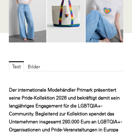
Fressnapf
FRoSTA
FV Energierohstoff & Kraftstoff
Gardena
Gas Connect Austria
GBV - Verband gemeinnütziger
Bauvereinigungen
Text
Bilder
Getzner Werkstoffe
Heimat Österreich
Der internationale Modehändler Primark präsentiert
ikp
seine Pride-Kollektion 2026 und bekräftigt damit sein
Johnson & Johnson
langjähriges Engagement für die LGBTQIA+-
Community. Begleitend zur Kollektion spendet das
JELD-WEN DANA
Unternehmen insgesamt 280.000 Euro an LGBTQIA+-
kosaplaner
Organisationen und Pride-Veranstaltungen in Europa