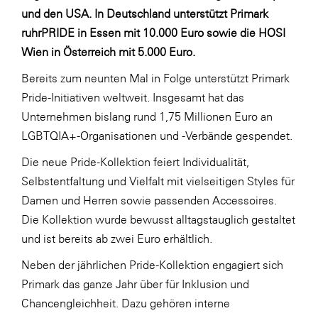
LAT Nitrogen
und den USA. In Deutschland unterstützt Primark
ruhrPRIDE in Essen mit 10.000 Euro sowie die HOSI
Libro
Wien in Österreich mit 5.000 Euro.
Lidl Österreich
Bereits zum neunten Mal in Folge unterstützt Primark
Die Menü-Manufaktur
Pride-Initiativen weltweit. Insgesamt hat das
MTH Retail Group
Unternehmen bislang rund 1,75 Millionen Euro an
OMV
LGBTQIA+-Organisationen und -Verbände gespendet.
OptimaMed
Die neue Pride-Kollektion feiert Individualität,
Selbstentfaltung und Vielfalt mit vielseitigen Styles für
PAGRO
Damen und Herren sowie passenden Accessoires.
PHH Rechtsanwält:innen
Die Kollektion wurde bewusst alltagstauglich gestaltet
Primark
und ist bereits ab zwei Euro erhältlich.
Salesforce
Neben der jährlichen Pride-Kollektion engagiert sich
Primark das ganze Jahr über für Inklusion und
sebamed
Chancengleichheit. Dazu gehören interne
SeneCura