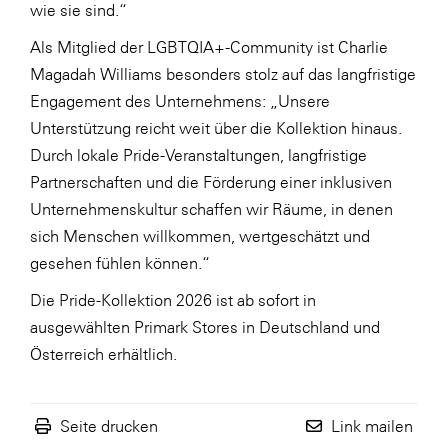
wie sie sind.“
WKS Fachgruppe Finanzdienstleister
Als Mitglied der LGBTQIA+-Community ist Charlie
WK UBIT
Magadah Williams besonders stolz auf das langfristige
Engagement des Unternehmens: „Unsere
Zühlke
Unterstützung reicht weit über die Kollektion hinaus.
Media
Durch lokale Pride-Veranstaltungen, langfristige
Partnerschaften und die Förderung einer inklusiven
Unternehmenskultur schaffen wir Räume, in denen
sich Menschen willkommen, wertgeschätzt und
gesehen fühlen können.“
Die Pride-Kollektion 2026 ist ab sofort in
ausgewählten Primark Stores in Deutschland und
Österreich erhältlich.
Seite drucken
Link mailen