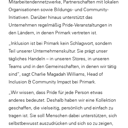
Mitarbeitendennetzwerke, Partnerschaften mit lokalen
SERVICE&MORE
Organisationen sowie Bildungs- und Community-
Initiativen. Darüber hinaus unterstützt das
SKINUANCE®
Unternehmen regelmäßig Pride-Veranstaltungen in
Somfy
den Ländern, in denen Primark vertreten ist.
Sony DADC
„Inklusion ist bei Primark kein Schlagwort, sondern
SPIEGLTEC
Teil unserer Unternehmenskultur. Sie prägt unser
tägliches Handeln – in unseren Stores, in unseren
STIHL Tirol
Teams und in den Gemeinschaften, in denen wir tätig
Trend Micro
sind“, sagt Charlie Magadah Williams, Head of
TAG GmbH
Inclusion & Community Impact bei Primark.
VALETTA
„Wir wissen, dass Pride für jede Person etwas
anderes bedeutet. Deshalb haben wir eine Kollektion
Verband Druck Medien Österreich
geschaffen, die vielseitig, persönlich und einfach zu
Wirtschaftskammer Salzburg
tragen ist. Sie soll Menschen dabei unterstützen, sich
WKS Fachgruppe Fahrzeughandel und
selbstbewusst auszudrücken und sich so zu zeigen,
Fahrzeugtechnik