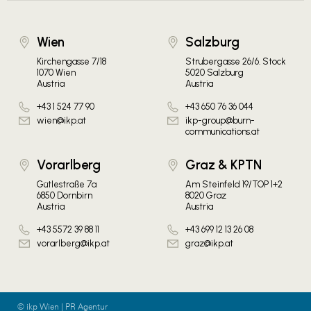
Wien
Salzburg
Kirchengasse 7/18
Strubergasse 26/6. Stock
1070 Wien
5020 Salzburg
Austria
Austria
+43 1 524 77 90
+43 650 76 36 044
wien@ikp.at
ikp-group@burn-
communications.at
Vorarlberg
Graz & KPTN
Gütlestraße 7a
Am Steinfeld 19/TOP 1+2
6850 Dornbirn
8020 Graz
Austria
Austria
+43 5572 39 88 11
+43 699 12 13 26 08
vorarlberg@ikp.at
graz@ikp.at
© ikp Wien | PR Agentur