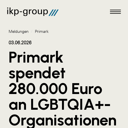
Meldungen
/
Primark
03.06.2026
Primark
Meldungen
spendet
AKTUELLES
280.000 Euro
ACO
ALEX Krems
an LGBTQIA+-
Amazon Web Services
Organisationen
Artweger
AustroCel Hallein