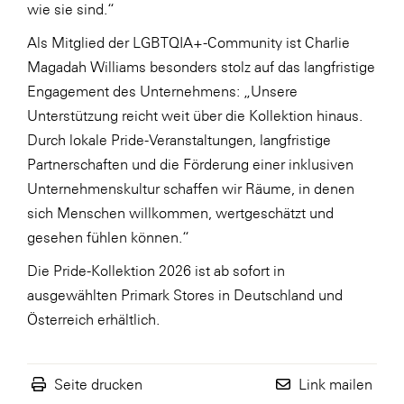
wie sie sind.“
WKS Fachgruppe Finanzdienstleister
Als Mitglied der LGBTQIA+-Community ist Charlie
WK UBIT
Magadah Williams besonders stolz auf das langfristige
Engagement des Unternehmens: „Unsere
Zühlke
Unterstützung reicht weit über die Kollektion hinaus.
Media
Durch lokale Pride-Veranstaltungen, langfristige
Partnerschaften und die Förderung einer inklusiven
Unternehmenskultur schaffen wir Räume, in denen
sich Menschen willkommen, wertgeschätzt und
gesehen fühlen können.“
Die Pride-Kollektion 2026 ist ab sofort in
ausgewählten Primark Stores in Deutschland und
Österreich erhältlich.
Seite drucken
Link mailen