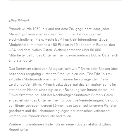
Über Primark
Primark wurde 1969 in Irland mit dem Ziel gegründet, dass jeder
Mensch gut aussehen und sich wohlfühlen kann – zu einem
erschwinglichen Preis. Heute ist Primark ein international tätiger
Modehändler mit mehr als 480 Filialen in 19 Ländern in Europa, den
USA und dem Nahen Osten. Weltweit arbeiten über 80.000
Mitarbeitende für das Unternehmen, davon mehr als 800 in Österreich
an 5 Standorten.
Das Sortiment reicht von Alltagsartikeln wie T-Shirts oder Socken über
besonders sorgfältig kuratierte Produktlinien wie „The Edit“ bis zu
aktuellen Modetrends – immer mit einem hervorragenden Preis-
Leistungs-Verhältnis. Primark setzt dabei auf das Einkaufserlebnis im
stationären Handel und trägt so zur Belebung von Innenstädten und
Einkaufszentren bei. Mit der Nachhaltigkeitsinitiative Primark Cares
engagiert sich das Unternehmen für positive Veränderungen: Kleidung
soll länger getragen werden können, das Leben auf unserem Planeten
geschützt und die Lebensbedingungen der Menschen verbessert
werden, die Primark-Produkte herstellen.
Weitere Informationen finden Sie im neuen Sustainability & Ethics
Report unter: