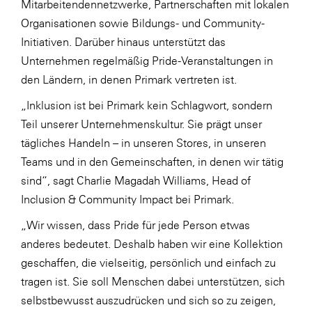
Mitarbeitendennetzwerke, Partnerschaften mit lokalen
SERVICE&MORE
Organisationen sowie Bildungs- und Community-
Initiativen. Darüber hinaus unterstützt das
SKINUANCE®
Unternehmen regelmäßig Pride-Veranstaltungen in
Somfy
den Ländern, in denen Primark vertreten ist.
Sony DADC
„Inklusion ist bei Primark kein Schlagwort, sondern
SPIEGLTEC
Teil unserer Unternehmenskultur. Sie prägt unser
tägliches Handeln – in unseren Stores, in unseren
STIHL Tirol
Teams und in den Gemeinschaften, in denen wir tätig
Trend Micro
sind“, sagt Charlie Magadah Williams, Head of
TAG GmbH
Inclusion & Community Impact bei Primark.
VALETTA
„Wir wissen, dass Pride für jede Person etwas
anderes bedeutet. Deshalb haben wir eine Kollektion
Verband Druck Medien Österreich
geschaffen, die vielseitig, persönlich und einfach zu
Wirtschaftskammer Salzburg
tragen ist. Sie soll Menschen dabei unterstützen, sich
WKS Fachgruppe Fahrzeughandel und
selbstbewusst auszudrücken und sich so zu zeigen,
Fahrzeugtechnik