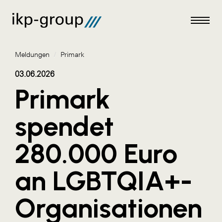
Meldungen
/
Primark
03.06.2026
Primark
Meldungen
spendet
AKTUELLES
280.000 Euro
ACO
ALEX Krems
an LGBTQIA+-
Amazon Web Services
Organisationen
Artweger
AustroCel Hallein