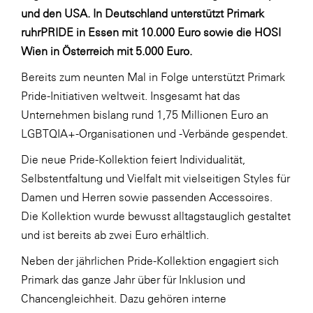
LAT Nitrogen
und den USA. In Deutschland unterstützt Primark
ruhrPRIDE in Essen mit 10.000 Euro sowie die HOSI
Libro
Wien in Österreich mit 5.000 Euro.
Lidl Österreich
Bereits zum neunten Mal in Folge unterstützt Primark
Die Menü-Manufaktur
Pride-Initiativen weltweit. Insgesamt hat das
MTH Retail Group
Unternehmen bislang rund 1,75 Millionen Euro an
OMV
LGBTQIA+-Organisationen und -Verbände gespendet.
OptimaMed
Die neue Pride-Kollektion feiert Individualität,
Selbstentfaltung und Vielfalt mit vielseitigen Styles für
PAGRO
Damen und Herren sowie passenden Accessoires.
PHH Rechtsanwält:innen
Die Kollektion wurde bewusst alltagstauglich gestaltet
Primark
und ist bereits ab zwei Euro erhältlich.
Salesforce
Neben der jährlichen Pride-Kollektion engagiert sich
Primark das ganze Jahr über für Inklusion und
sebamed
Chancengleichheit. Dazu gehören interne
SeneCura