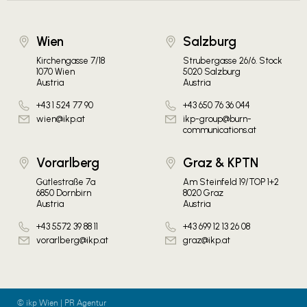
Wien
Salzburg
Kirchengasse 7/18
Strubergasse 26/6. Stock
1070 Wien
5020 Salzburg
Austria
Austria
+43 1 524 77 90
+43 650 76 36 044
wien@ikp.at
ikp-group@burn-
communications.at
Vorarlberg
Graz & KPTN
Gütlestraße 7a
Am Steinfeld 19/TOP 1+2
6850 Dornbirn
8020 Graz
Austria
Austria
+43 5572 39 88 11
+43 699 12 13 26 08
vorarlberg@ikp.at
graz@ikp.at
© ikp Wien | PR Agentur