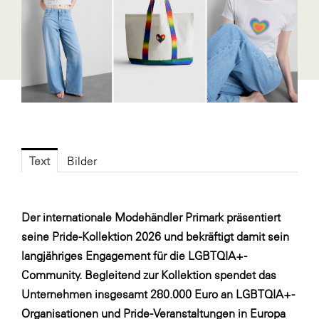
Fressnapf
FRoSTA
FV Energierohstoff & Kraftstoff
Gardena
Gas Connect Austria
GBV - Verband gemeinnütziger
Bauvereinigungen
Text
Bilder
Getzner Werkstoffe
Heimat Österreich
Der internationale Modehändler Primark präsentiert
ikp
seine Pride-Kollektion 2026 und bekräftigt damit sein
Johnson & Johnson
langjähriges Engagement für die LGBTQIA+-
Community. Begleitend zur Kollektion spendet das
JELD-WEN DANA
Unternehmen insgesamt 280.000 Euro an LGBTQIA+-
kosaplaner
Organisationen und Pride-Veranstaltungen in Europa