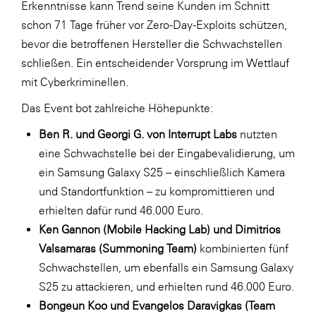
Erkenntnisse kann Trend seine Kunden im Schnitt
SERVICE&MORE
schon 71 Tage früher vor Zero-Day-Exploits schützen,
bevor die betroffenen Hersteller die Schwachstellen
SKINUANCE®
schließen. Ein entscheidender Vorsprung im Wettlauf
Somfy
mit Cyberkriminellen.
Sony DADC
Das Event bot zahlreiche Höhepunkte:
SPIEGLTEC
Ben R. und Georgi G. von Interrupt Labs
nutzten
STIHL Tirol
eine Schwachstelle bei der Eingabevalidierung, um
ein Samsung Galaxy S25 – einschließlich Kamera
Trend Micro
und Standortfunktion – zu kompromittieren und
TAG GmbH
erhielten dafür rund 46.000 Euro.
VALETTA
Ken Gannon (Mobile Hacking Lab) und Dimitrios
Valsamaras (Summoning Team)
kombinierten fünf
Verband Druck Medien Österreich
Schwachstellen, um ebenfalls ein Samsung Galaxy
Wirtschaftskammer Salzburg
S25 zu attackieren, und erhielten rund 46.000 Euro.
WKS Fachgruppe Fahrzeughandel und
Bongeun Koo und Evangelos Daravigkas (Team
Fahrzeugtechnik