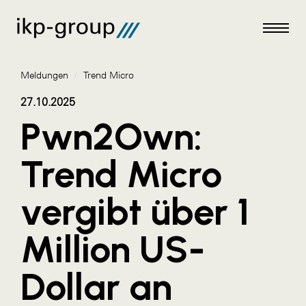
Meldungen
/
Trend Micro
27.10.2025
Pwn2Own:
Meldungen
Trend Micro
AKTUELLES
vergibt über 1
ACO
ALEX Krems
Million US-
Amazon Web Services
Dollar an
Artweger
AustroCel Hallein