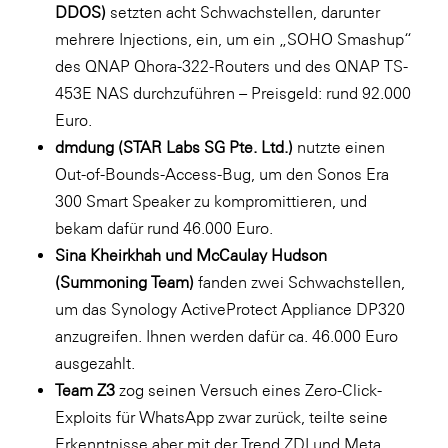
DDOS)
setzten acht Schwachstellen, darunter
WKS Fachgruppe Finanzdienstleister
mehrere Injections, ein, um ein „SOHO Smashup“
des QNAP Qhora-322-Routers und des QNAP TS-
WK UBIT
453E NAS durchzuführen – Preisgeld: rund 92.000
Zühlke
Euro.
dmdung (STAR Labs SG Pte. Ltd.)
nutzte einen
Media
Out-of-Bounds-Access-Bug, um den Sonos Era
300 Smart Speaker zu kompromittieren, und
bekam dafür rund 46.000 Euro.
Sina Kheirkhah und McCaulay Hudson
(Summoning Team)
fanden zwei Schwachstellen,
um das Synology ActiveProtect Appliance DP320
anzugreifen. Ihnen werden dafür ca. 46.000 Euro
ausgezahlt.
Team Z3
zog seinen Versuch eines Zero-Click-
Exploits für WhatsApp zwar zurück, teilte seine
Erkenntnisse aber mit der Trend ZDI und Meta,