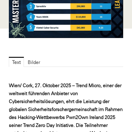
Fressnapf
FRoSTA
FV Energierohstoff & Kraftstoff
Gardena
Gas Connect Austria
GBV - Verband gemeinnütziger
Bauvereinigungen
Text
Bilder
Getzner Werkstoffe
Heimat Österreich
Wien/ Cork, 27. Oktober 2025 – Trend Micro, einer der
ikp
weltweit führenden Anbieter von
Cybersicherheitslösungen, ehrt die Leistung der
Johnson & Johnson
globalen Sicherheitsforschergemeinschaft im Rahmen
JELD-WEN DANA
des Hacking-Wettbewerbs Pwn2Own Ireland 2025
kosaplaner
seiner Trend Zero Day Initiative. Die Teilnehmer