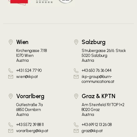
Wien
Salzburg
Kirchengasse 7/18
Strubergasse 26/6. Stock
1070 Wien
5020 Salzburg
Austria
Austria
+43 1 524 77 90
+43 650 76 36 044
wien@ikp.at
ikp-group@burn-
communications.at
Vorarlberg
Graz & KPTN
Gütlestraße 7a
Am Steinfeld 19/TOP 1+2
6850 Dornbirn
8020 Graz
Austria
Austria
+43 5572 39 88 11
+43 699 12 13 26 08
vorarlberg@ikp.at
graz@ikp.at