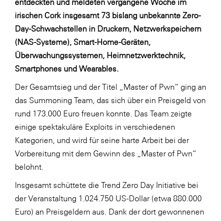
entdeckten und meldeten vergangene Woche im
LAT Nitrogen
irischen Cork insgesamt 73 bislang unbekannte Zero-
Libro
Day-Schwachstellen in Druckern, Netzwerkspeichern
Lidl Österreich
(NAS-Systeme), Smart-Home-Geräten,
Überwachungssystemen, Heimnetzwerktechnik,
Die Menü-Manufaktur
Smartphones und Wearables.
MTH Retail Group
Der Gesamtsieg und der Titel „Master of Pwn“ ging an
OMV
das Summoning Team, das sich über ein Preisgeld von
OptimaMed
rund 173.000 Euro freuen konnte. Das Team zeigte
einige spektakuläre Exploits in verschiedenen
PAGRO
Kategorien, und wird für seine harte Arbeit bei der
PHH Rechtsanwält:innen
Vorbereitung mit dem Gewinn des „Master of Pwn“
Primark
belohnt.
Salesforce
Insgesamt schüttete die Trend Zero Day Initiative bei
der Veranstaltung 1.024.750 US-Dollar (etwa 880.000
sebamed
Euro) an Preisgeldern aus. Dank der dort gewonnenen
SeneCura