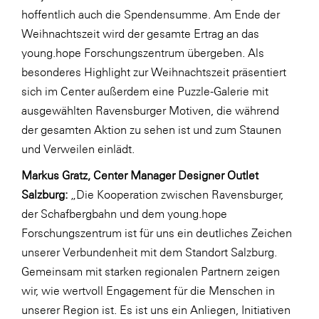
hoffentlich auch die Spendensumme. Am Ende der
SERVICE&MORE
Weihnachtszeit wird der gesamte Ertrag an das
SKINUANCE®
young.hope Forschungszentrum übergeben. Als
besonderes Highlight zur Weihnachtszeit präsentiert
Somfy
sich im Center außerdem eine Puzzle-Galerie mit
Sony DADC
ausgewählten Ravensburger Motiven, die während
SPIEGLTEC
der gesamten Aktion zu sehen ist und zum Staunen
und Verweilen einlädt.
STIHL Tirol
Markus Gratz, Center Manager Designer Outlet
Trend Micro
Salzburg:
„Die Kooperation zwischen Ravensburger,
TAG GmbH
der Schafbergbahn und dem young.hope
VALETTA
Forschungszentrum ist für uns ein deutliches Zeichen
unserer Verbundenheit mit dem Standort Salzburg.
Verband Druck Medien Österreich
Gemeinsam mit starken regionalen Partnern zeigen
Wirtschaftskammer Salzburg
wir, wie wertvoll Engagement für die Menschen in
WKS Fachgruppe Fahrzeughandel und
unserer Region ist. Es ist uns ein Anliegen, Initiativen
Fahrzeugtechnik