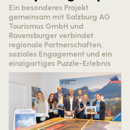
Ein besonderes Projekt
Blaguss
gemeinsam mit Salzburg AG
Bundesverband Sonnenschutztechnik
Tourismus GmbH und
Cineplexx
Ravensburger verbindet
Colmobil Austria
regionale Partnerschaften,
Controller Institut
soziales Engagement und ein
Darbo
einzigartiges Puzzle-Erlebnis
Designer Outlets Parndorf und Salzburg
DOMOFERM
Essity
EY
FG UBIT Salzburg
foodaffairs