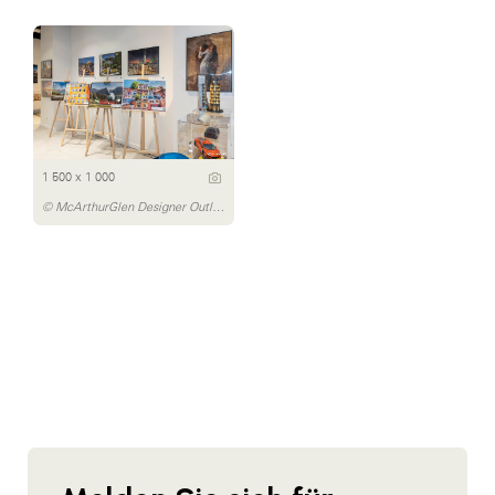
1 500 x 1 000
© McArthurGlen Designer Outlet Salzburg/Michael Preschl