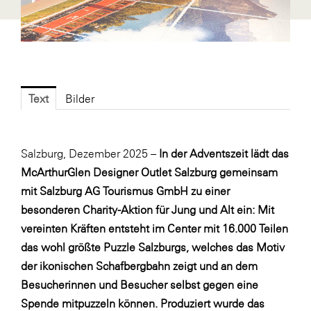
Fressnapf
FRoSTA
FV Energierohstoff & Kraftstoff
Gardena
Text
Bilder
Gas Connect Austria
GBV - Verband gemeinnütziger
Bauvereinigungen
Salzburg, Dezember 2025 –
In der Adventszeit lädt das
Getzner Werkstoffe
McArthurGlen Designer Outlet Salzburg gemeinsam
mit Salzburg AG Tourismus GmbH zu einer
Heimat Österreich
besonderen Charity-Aktion für Jung und Alt ein: Mit
ikp
vereinten Kräften entsteht im Center mit 16.000 Teilen
Johnson & Johnson
das wohl größte Puzzle Salzburgs, welches das Motiv
der ikonischen Schafbergbahn zeigt und an dem
JELD-WEN DANA
Besucherinnen und Besucher selbst gegen eine
kosaplaner
Spende mitpuzzeln können. Produziert wurde das