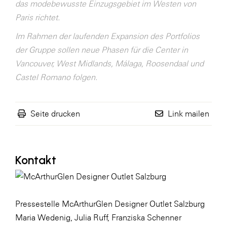
das modebewusste Einzugsgebiet im Westen von
Paris richtet.
Im Rahmen der laufenden Expansion des Portfolios
der Gruppe sollen neue Phasen für die Center in
Vancouver, West Midlands, Málaga, Roosendaal und
Castel Romano folgen.
Seite drucken
Link mailen
Kontakt
Pressestelle McArthurGlen Designer Outlet Salzburg
Maria Wedenig, Julia Ruff, Franziska Schenner