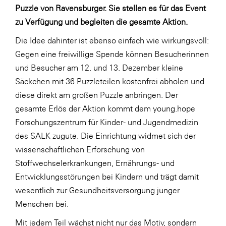
LAT Nitrogen
Puzzle von Ravensburger. Sie stellen es für das Event
zu Verfügung und begleiten die gesamte Aktion.
Libro
Die Idee dahinter ist ebenso einfach wie wirkungsvoll:
Lidl Österreich
Gegen eine freiwillige Spende können Besucherinnen
Die Menü-Manufaktur
und Besucher am 12. und 13. Dezember kleine
MTH Retail Group
Säckchen mit 36 Puzzleteilen kostenfrei abholen und
diese direkt am großen Puzzle anbringen. Der
OMV
gesamte Erlös der Aktion kommt dem young.hope
OptimaMed
Forschungszentrum für Kinder- und Jugendmedizin
PAGRO
des SALK zugute. Die Einrichtung widmet sich der
wissenschaftlichen Erforschung von
PHH Rechtsanwält:innen
Stoffwechselerkrankungen, Ernährungs- und
Primark
Entwicklungsstörungen bei Kindern und trägt damit
Salesforce
wesentlich zur Gesundheitsversorgung junger
Menschen bei.
sebamed
Mit jedem Teil wächst nicht nur das Motiv, sondern
SeneCura