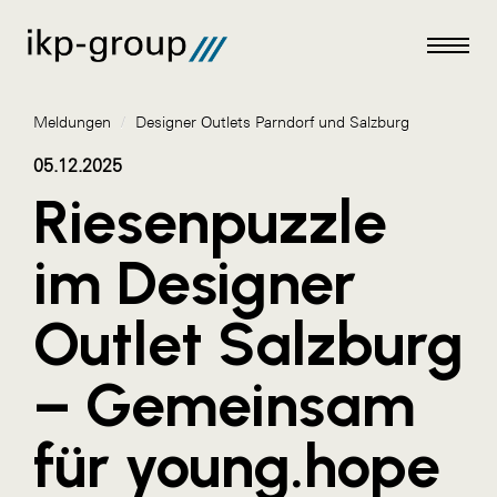
Meldungen
/
Designer Outlets Parndorf und Salzburg
05.12.2025
Riesenpuzzle
Meldungen
im Designer
AKTUELLES
Outlet Salzburg
ACO
ALEX Krems
– Gemeinsam
Amazon Web Services
für young.hope
Artweger
AustroCel Hallein