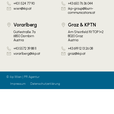
+43 1 524 77 90
+43 650 76 36 044
wien@ikp.at
ikp-group@burn-
communications.at
Vorarlberg
Graz & KPTN
Gütlestraße 7a
Am Steinfeld 19/TOP 1+2
6850 Dornbirn
8020 Graz
Austria
Austria
+43 5572 39 88 11
+43 699 12 13 26 08
vorarlberg@ikp.at
graz@ikp.at
© ikp Wien | PR Agentur
Impressum
Datenschutzerklärung