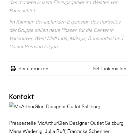
das modebewusste Einzugsgebiet im Westen von
Paris richtet.
Im Rahmen der laufenden Expansion des Portfolios
der Gruppe sollen neue Phasen für die Center in
Vancouver, West Midlands, Málaga, Roosendaal und
Castel Romano folgen.
Seite drucken
Link mailen
Kontakt
Pressestelle McArthurGlen Designer Outlet Salzburg
Maria Wedenig, Julia Ruff, Franziska Schenner