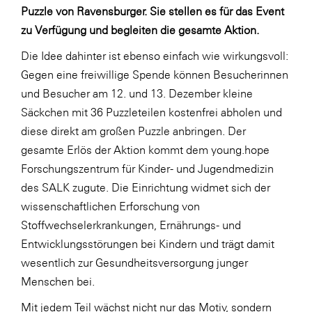
LAT Nitrogen
Puzzle von Ravensburger. Sie stellen es für das Event
zu Verfügung und begleiten die gesamte Aktion.
Libro
Die Idee dahinter ist ebenso einfach wie wirkungsvoll:
Lidl Österreich
Gegen eine freiwillige Spende können Besucherinnen
Die Menü-Manufaktur
und Besucher am 12. und 13. Dezember kleine
MTH Retail Group
Säckchen mit 36 Puzzleteilen kostenfrei abholen und
diese direkt am großen Puzzle anbringen. Der
OMV
gesamte Erlös der Aktion kommt dem young.hope
OptimaMed
Forschungszentrum für Kinder- und Jugendmedizin
PAGRO
des SALK zugute. Die Einrichtung widmet sich der
wissenschaftlichen Erforschung von
PHH Rechtsanwält:innen
Stoffwechselerkrankungen, Ernährungs- und
Primark
Entwicklungsstörungen bei Kindern und trägt damit
Salesforce
wesentlich zur Gesundheitsversorgung junger
Menschen bei.
sebamed
Mit jedem Teil wächst nicht nur das Motiv, sondern
SeneCura