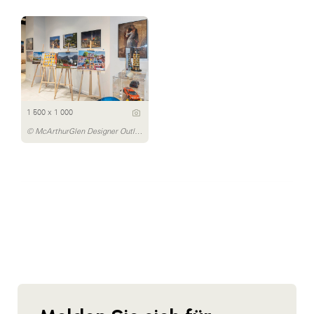
1 500 x 1 000
© McArthurGlen Designer Outlet Salzburg/Michael Preschl