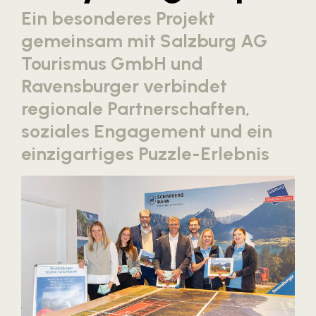
Ein besonderes Projekt
Blaguss
gemeinsam mit Salzburg AG
Bundesverband Sonnenschutztechnik
Tourismus GmbH und
Cineplexx
Ravensburger verbindet
Colmobil Austria
regionale Partnerschaften,
Controller Institut
soziales Engagement und ein
Darbo
einzigartiges Puzzle-Erlebnis
Designer Outlets Parndorf und Salzburg
DOMOFERM
Essity
EY
FG UBIT Salzburg
foodaffairs