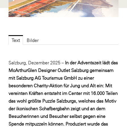
Fressnapf
FRoSTA
FV Energierohstoff & Kraftstoff
Gardena
Text
Bilder
Gas Connect Austria
GBV - Verband gemeinnütziger
Bauvereinigungen
Salzburg, Dezember 2025 –
In der Adventszeit lädt das
Getzner Werkstoffe
McArthurGlen Designer Outlet Salzburg gemeinsam
mit Salzburg AG Tourismus GmbH zu einer
Heimat Österreich
besonderen Charity-Aktion für Jung und Alt ein: Mit
ikp
vereinten Kräften entsteht im Center mit 16.000 Teilen
Johnson & Johnson
das wohl größte Puzzle Salzburgs, welches das Motiv
der ikonischen Schafbergbahn zeigt und an dem
JELD-WEN DANA
Besucherinnen und Besucher selbst gegen eine
kosaplaner
Spende mitpuzzeln können. Produziert wurde das