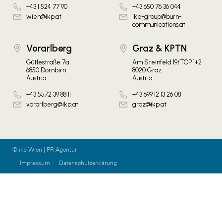
+43 1 524 77 90
+43 650 76 36 044
wien@ikp.at
ikp-group@burn-
communications.at
Vorarlberg
Graz & KPTN
Gütlestraße 7a
Am Steinfeld 19/TOP 1+2
6850 Dornbirn
8020 Graz
Austria
Austria
+43 5572 39 88 11
+43 699 12 13 26 08
vorarlberg@ikp.at
graz@ikp.at
© ikp Wien | PR Agentur
Impressum
Datenschutzerklärung