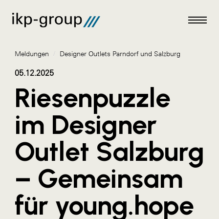
Meldungen
/
Designer Outlets Parndorf und Salzburg
05.12.2025
Riesenpuzzle
Meldungen
im Designer
AKTUELLES
Outlet Salzburg
ACO
ALEX Krems
– Gemeinsam
Amazon Web Services
für young.hope
Artweger
AustroCel Hallein