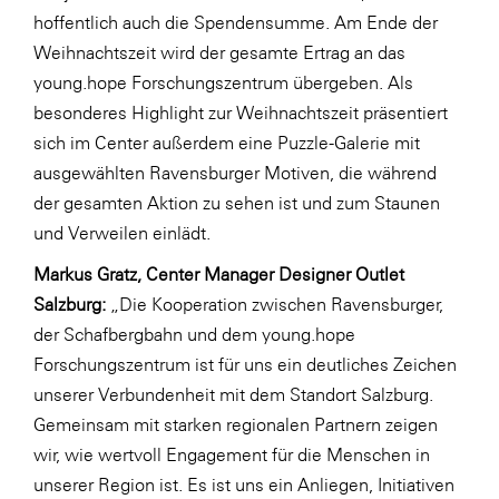
hoffentlich auch die Spendensumme. Am Ende der
SERVICE&MORE
Weihnachtszeit wird der gesamte Ertrag an das
SKINUANCE®
young.hope Forschungszentrum übergeben. Als
besonderes Highlight zur Weihnachtszeit präsentiert
Somfy
sich im Center außerdem eine Puzzle-Galerie mit
Sony DADC
ausgewählten Ravensburger Motiven, die während
SPIEGLTEC
der gesamten Aktion zu sehen ist und zum Staunen
und Verweilen einlädt.
STIHL Tirol
Markus Gratz, Center Manager Designer Outlet
Trend Micro
Salzburg:
„Die Kooperation zwischen Ravensburger,
TAG GmbH
der Schafbergbahn und dem young.hope
VALETTA
Forschungszentrum ist für uns ein deutliches Zeichen
unserer Verbundenheit mit dem Standort Salzburg.
Verband Druck Medien Österreich
Gemeinsam mit starken regionalen Partnern zeigen
Wirtschaftskammer Salzburg
wir, wie wertvoll Engagement für die Menschen in
WKS Fachgruppe Fahrzeughandel und
unserer Region ist. Es ist uns ein Anliegen, Initiativen
Fahrzeugtechnik