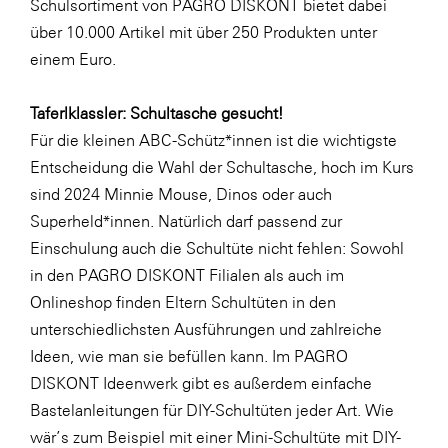
Schulsortiment von PAGRO DISKONT bietet dabei
SERVICE&MORE
über 10.000 Artikel mit über 250 Produkten unter
einem Euro.
SKINUANCE®
Somfy
Taferlklassler: Schultasche gesucht!
Sony DADC
Für die kleinen ABC-Schütz*innen ist die wichtigste
Entscheidung die Wahl der Schultasche, hoch im Kurs
SPIEGLTEC
sind 2024
Minnie Mouse
,
Dinos
oder auch
STIHL Tirol
Superheld*innen
. Natürlich darf passend zur
Trend Micro
Einschulung auch die Schultüte nicht fehlen: Sowohl
in den PAGRO DISKONT Filialen als auch im
TAG GmbH
Onlineshop finden Eltern Schultüten in den
VALETTA
unterschiedlichsten Ausführungen und zahlreiche
Verband Druck Medien Österreich
Ideen, wie man sie befüllen kann. Im PAGRO
DISKONT Ideenwerk gibt es außerdem einfache
Wirtschaftskammer Salzburg
Bastelanleitungen für DIY-Schultüten jeder Art. Wie
WKS Fachgruppe Fahrzeughandel und
wär’s zum Beispiel mit einer
Mini-Schultüte
mit DIY-
Fahrzeugtechnik