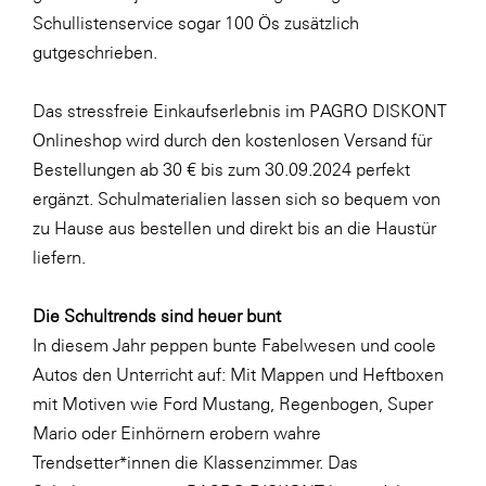
LAT Nitrogen
Schullistenservice sogar 100 Ös zusätzlich
Libro
gutgeschrieben.
Lidl Österreich
Das stressfreie Einkaufserlebnis im PAGRO DISKONT
Die Menü-Manufaktur
Onlineshop wird durch den kostenlosen Versand für
MTH Retail Group
Bestellungen ab 30 € bis zum 30.09.2024 perfekt
ergänzt. Schulmaterialien lassen sich so bequem von
OMV
zu Hause aus bestellen und direkt bis an die Haustür
OptimaMed
liefern.
PAGRO
Die Schultrends sind heuer bunt
PHH Rechtsanwält:innen
In diesem Jahr peppen bunte Fabelwesen und coole
Primark
Autos den Unterricht auf: Mit Mappen und Heftboxen
Salesforce
mit Motiven wie
Ford Mustang
,
Regenbogen
,
Super
Mario
oder
Einhörnern
erobern wahre
sebamed
Trendsetter*innen die Klassenzimmer. Das
SeneCura