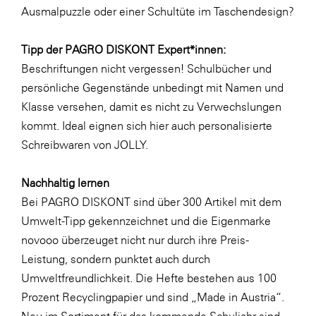
Ausmalpuzzle oder einer
Schultüte im Taschendesign
?
WKS Fachgruppe Finanzdienstleister
WK UBIT
Tipp der PAGRO DISKONT Expert*innen:
Beschriftungen nicht vergessen! Schulbücher und
Zühlke
persönliche Gegenstände unbedingt mit Namen und
Media
Klasse versehen, damit es nicht zu Verwechslungen
kommt. Ideal eignen sich hier auch
personalisierte
Schreibwaren von JOLLY
.
Nachhaltig lernen
Bei PAGRO DISKONT sind über 300 Artikel mit dem
Umwelt-Tipp gekennzeichnet und die Eigenmarke
novooo überzeuget nicht nur durch ihre Preis-
Leistung, sondern punktet auch durch
Umweltfreundlichkeit. Die Hefte bestehen aus 100
Prozent Recyclingpapier und sind „Made in Austria“.