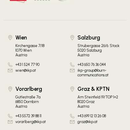
Wien
Salzburg
Kirchengasse 7/18
Strubergasse 26/6. Stock
1070 Wien
5020 Salzburg
Austria
Austria
+43 1 524 77 90
+43 650 76 36 044
wien@ikp.at
ikp-group@burn-
communications.at
Vorarlberg
Graz & KPTN
Gütlestraße 7a
Am Steinfeld 19/TOP 1+2
6850 Dornbirn
8020 Graz
Austria
Austria
+43 5572 39 88 11
+43 699 12 13 26 08
vorarlberg@ikp.at
graz@ikp.at