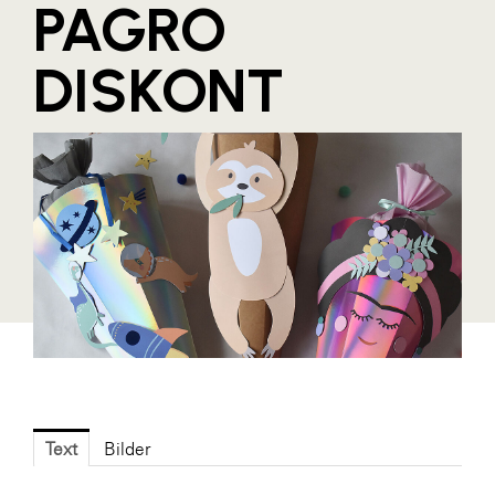
PAGRO
Blaguss
DISKONT
Bundesverband Sonnenschutztechnik
Cineplexx
Colmobil Austria
Controller Institut
Darbo
Designer Outlets Parndorf und Salzburg
DOMOFERM
Essity
EY
FG UBIT Salzburg
Text
Bilder
foodaffairs