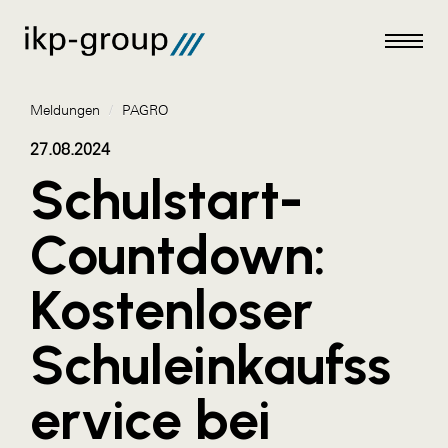
Meldungen
/
PAGRO
27.08.2024
Schulstart-
Meldungen
Countdown:
AKTUELLES
Kostenloser
ACO
ALEX Krems
Schuleinkaufss
Amazon Web Services
ervice bei
Artweger
AustroCel Hallein