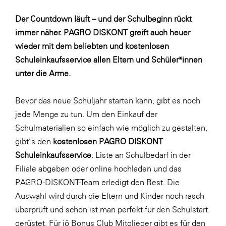
Fressnapf
Der Countdown läuft – und der Schulbeginn rückt
FRoSTA
immer näher. PAGRO DISKONT greift auch heuer
FV Energierohstoff & Kraftstoff
wieder mit dem beliebten und kostenlosen
Gardena
Schuleinkaufsservice allen Eltern und Schüler*innen
unter die Arme.
Gas Connect Austria
GBV - Verband gemeinnütziger
Bevor das neue Schuljahr starten kann, gibt es noch
Bauvereinigungen
jede Menge zu tun. Um den Einkauf der
Getzner Werkstoffe
Schulmaterialien so einfach wie möglich zu gestalten,
Heimat Österreich
gibt’s den
kostenlosen PAGRO DISKONT
Schuleinkaufsservice
: Liste an Schulbedarf in der
ikp
Filiale abgeben oder
online
hochladen und das
Johnson & Johnson
PAGRO-DISKONT-Team erledigt den Rest. Die
JELD-WEN DANA
Auswahl wird durch die Eltern und Kinder noch rasch
überprüft und schon ist man perfekt für den Schulstart
kosaplaner
gerüstet. Für jö Bonus Club Mitglieder gibt es für den