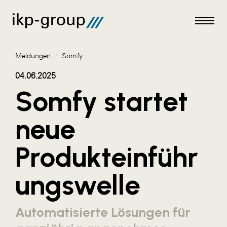
Meldungen
/
Somfy
04.06.2025
Somfy startet
Meldungen
neue
AKTUELLES
Produkteinführ
ACO
ALEX Krems
ungswelle
Amazon Web Services
Artweger
Automatisierte Lösungen für
AustroCel Hallein