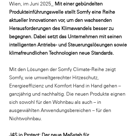
Fressnapf
Wien, im Juni 2025_
Mit einer gebündelten
Produkteinführungswelle stellt Somfy eine Reihe
FRoSTA
aktueller Innovationen vor, um den wachsenden
FV Energierohstoff & Kraftstoff
Herausforderungen des Klimawandels besser zu
Gardena
begegnen. Dabei setzt das Unternehmen mit seinen
intelligenten Antriebs- und Steuerungslösungen sowie
Gas Connect Austria
klimafreundlichen Technologien neue Standards.
GBV - Verband gemeinnütziger
Bauvereinigungen
Mit den Lösungen der Somfy Climate-Reihe zeigt
Getzner Werkstoffe
Somfy, wie umweltgerechter Hitzeschutz,
Heimat Österreich
Energieeffizienz und Komfort Hand in Hand gehen –
ganzjährig und nachhaltig. Die neuen Produkte eignen
ikp
sich sowohl für den Wohnbau als auch – in
Johnson & Johnson
ausgewählten Anwendungsbereichen – für den
JELD-WEN DANA
Nichtwohnbau.
kosaplaner
J4S io Protect: Der neue Maßstab für