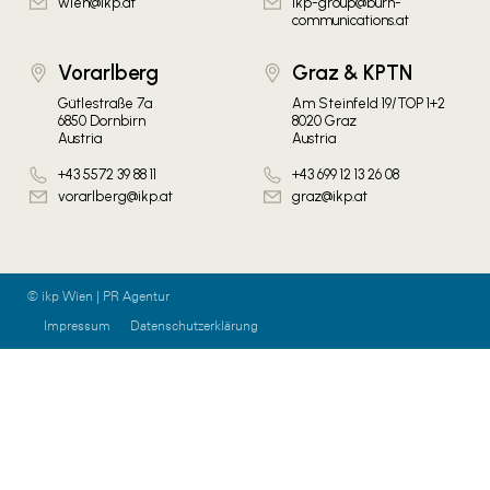
wien@ikp.at
ikp-group@burn-
communications.at
Vorarlberg
Graz & KPTN
Gütlestraße 7a
Am Steinfeld 19/TOP 1+2
6850 Dornbirn
8020 Graz
Austria
Austria
+43 5572 39 88 11
+43 699 12 13 26 08
vorarlberg@ikp.at
graz@ikp.at
© ikp Wien | PR Agentur
Impressum
Datenschutzerklärung