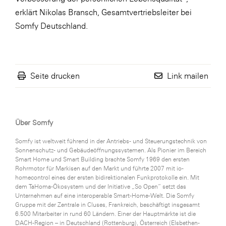
erklärt Nikolas Bransch, Gesamtvertriebsleiter bei
Somfy Deutschland.
Seite drucken
Link mailen
Über Somfy
Somfy ist weltweit führend in der Antriebs- und Steuerungstechnik von
Sonnenschutz- und Gebäudeöffnungssystemen. Als Pionier im Bereich
Smart Home und Smart Building brachte Somfy 1969 den ersten
Rohrmotor für Markisen auf den Markt und führte 2007 mit io-
homecontrol eines der ersten bidirektionalen Funkprotokolle ein. Mit
dem TaHoma-Ökosystem und der Initiative „So Open“ setzt das
Unternehmen auf eine interoperable Smart-Home-Welt. Die Somfy
Gruppe mit der Zentrale in Cluses, Frankreich, beschäftigt insgesamt
6.500 Mitarbeiter in rund 60 Ländern. Einer der Hauptmärkte ist die
DACH-Region – in Deutschland (Rottenburg), Österreich (Elsbethen-