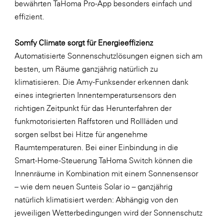
bewährten TaHoma Pro-App besonders einfach und
SERVICE&MORE
effizient.
SKINUANCE®
Somfy Climate sorgt für Energieeffizienz
Somfy
Automatisierte Sonnenschutzlösungen eignen sich am
Sony DADC
besten, um Räume ganzjährig natürlich zu
klimatisieren. Die Amy-Funksender erkennen dank
SPIEGLTEC
eines integrierten Innentemperatursensors den
STIHL Tirol
richtigen Zeitpunkt für das Herunterfahren der
Trend Micro
funkmotorisierten Raffstoren und Rollläden und
sorgen selbst bei Hitze für angenehme
TAG GmbH
Raumtemperaturen. Bei einer Einbindung in die
VALETTA
Smart-Home-Steuerung TaHoma Switch können die
Verband Druck Medien Österreich
Innenräume in Kombination mit einem Sonnensensor
– wie dem neuen Sunteis Solar io – ganzjährig
Wirtschaftskammer Salzburg
natürlich klimatisiert werden: Abhängig von den
WKS Fachgruppe Fahrzeughandel und
jeweiligen Wetterbedingungen wird der Sonnenschutz
Fahrzeugtechnik