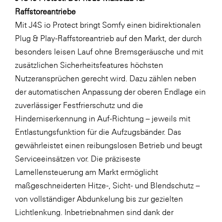
LAT Nitrogen
Raffstoreantriebe
Libro
Mit J4S io Protect bringt Somfy einen bidirektionalen
Plug & Play-Raffstoreantrieb auf den Markt, der durch
Lidl Österreich
besonders leisen Lauf ohne Bremsgeräusche und mit
Die Menü-Manufaktur
zusätzlichen Sicherheitsfeatures höchsten
MTH Retail Group
Nutzeransprüchen gerecht wird. Dazu zählen neben
der automatischen Anpassung der oberen Endlage ein
OMV
zuverlässiger Festfrierschutz und die
OptimaMed
Hinderniserkennung in Auf-Richtung – jeweils mit
PAGRO
Entlastungsfunktion für die Aufzugsbänder. Das
gewährleistet einen reibungslosen Betrieb und beugt
PHH Rechtsanwält:innen
Serviceeinsätzen vor. Die präziseste
Primark
Lamellensteuerung am Markt ermöglicht
Salesforce
maßgeschneiderten Hitze-, Sicht- und Blendschutz –
von vollständiger Abdunkelung bis zur gezielten
sebamed
Lichtlenkung. Inbetriebnahmen sind dank der
SeneCura