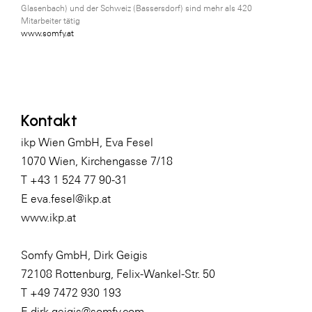
Glasenbach) und der Schweiz (Bassersdorf) sind mehr als 420
Mitarbeiter tätig
www.somfy.at
Kontakt
ikp Wien GmbH, Eva Fesel
1070 Wien, Kirchengasse 7/18
T +43 1 524 77 90-31
E
eva.fesel@ikp.at
www.ikp.at
Somfy GmbH, Dirk Geigis
72108 Rottenburg, Felix-Wankel-Str. 50
T +49 7472 930 193
E
dirk.geigis@somfy.com