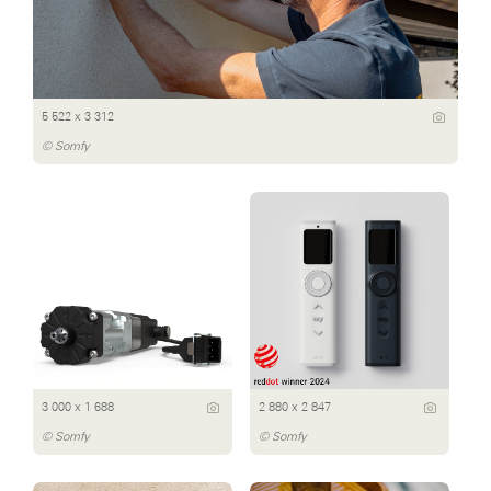
5 522 x 3 312
© Somfy
3 000 x 1 688
2 880 x 2 847
© Somfy
© Somfy