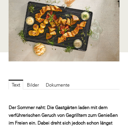
Blaguss
Bundesverband Sonnenschutztechnik
Cineplexx
Colmobil Austria
Controller Institut
Darbo
Designer Outlets Parndorf und Salzburg
DOMOFERM
Text
Bilder
Dokumente
Essity
EY
Der Sommer naht: Die Gastgärten laden mit dem
FG UBIT Salzburg
verführerischen Geruch von Gegrilltem zum Genießen
foodaffairs
im Freien ein. Dabei dreht sich jedoch schon längst