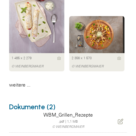
1 485 x 2 279
2 356 x 1 570
© WEINBERGMAIER
© WEINBERGMAIER
weitere ...
Dokumente (2)
WBM_Grillen_Rezepte
.pdf
|
1,1 MB
© WEINBERGMAIER