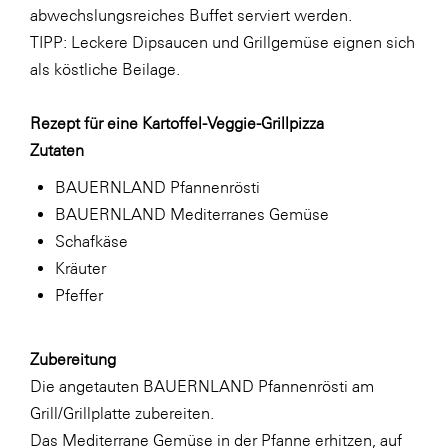
abwechslungsreiches Buffet serviert werden.
WKS Fachgruppe Finanzdienstleister
TIPP: Leckere Dipsaucen und Grillgemüse eignen sich
als köstliche Beilage.
WK UBIT
Zühlke
Rezept für eine Kartoffel-Veggie-Grillpizza
Media
Zutaten
BAUERNLAND Pfannenrösti
BAUERNLAND Mediterranes Gemüse
Schafkäse
Kräuter
Pfeffer
Zubereitung
Die angetauten BAUERNLAND Pfannenrösti am
Grill/Grillplatte zubereiten.
Das Mediterrane Gemüse in der Pfanne erhitzen, auf