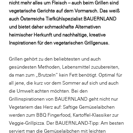
Fressnapf
nicht mehr alles um Fleisch – auch beim Grillen sind
vegetarische Gerichte auf dem Vormarsch. Das weiß
FRoSTA
auch Österreichs Tiefkühlspezialist BAUERNLAND
FV Energierohstoff & Kraftstoff
und bietet daher schmackhafte Alternativen
Gardena
heimischer Herkunft und nachhaltige, kreative
Inspirationen für den vegetarischen Grillgenuss.
Gas Connect Austria
GBV - Verband gemeinnütziger
Grillen gehört zu den beliebtesten und auch
Bauvereinigungen
gesündesten Methoden, Lebensmittel zuzubereiten,
Getzner Werkstoffe
da man zum „Brutzeln“ kein Fett benötigt. Optimal für
Heimat Österreich
all jene, die kurz vor dem Sommer auf sich und auch
die Umwelt achten möchten. Bei den
ikp
Grillinspirationen von BAUERNLAND geht nicht nur
Johnson & Johnson
Vegetariern das Herz auf: Saftige Gemüselaibchen
JELD-WEN DANA
werden zum BBQ Fingerfood, Kartoffel-Klassiker zur
Veggie-Grillpizza. Der BAUERNLAND-Tipp: Am besten
kosaplaner
serviert man die Gemüselaibchen mit leichten