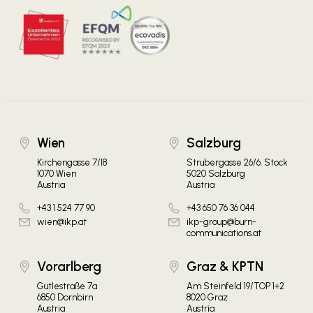
Wien
Salzburg
Kirchengasse 7/18
Strubergasse 26/6. Stock
1070 Wien
5020 Salzburg
Austria
Austria
+43 1 524 77 90
+43 650 76 36 044
wien@ikp.at
ikp-group@burn-
communications.at
Vorarlberg
Graz & KPTN
Gütlestraße 7a
Am Steinfeld 19/TOP 1+2
6850 Dornbirn
8020 Graz
Austria
Austria