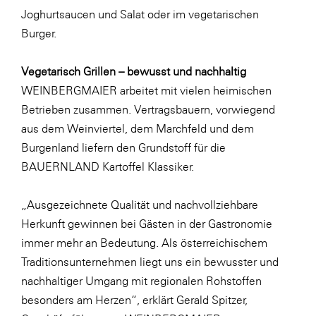
LAT Nitrogen
Joghurtsaucen und Salat oder im vegetarischen
Libro
Burger.
Lidl Österreich
Vegetarisch Grillen – bewusst und nachhaltig
Die Menü-Manufaktur
WEINBERGMAIER arbeitet mit vielen heimischen
MTH Retail Group
Betrieben zusammen. Vertragsbauern, vorwiegend
aus dem Weinviertel, dem Marchfeld und dem
OMV
Burgenland liefern den Grundstoff für die
OptimaMed
BAUERNLAND Kartoffel Klassiker.
PAGRO
„Ausgezeichnete Qualität und nachvollziehbare
PHH Rechtsanwält:innen
Herkunft gewinnen bei Gästen in der Gastronomie
Primark
immer mehr an Bedeutung. Als österreichischem
Salesforce
Traditionsunternehmen liegt uns ein bewusster und
nachhaltiger Umgang mit regionalen Rohstoffen
sebamed
besonders am Herzen“, erklärt Gerald Spitzer,
SeneCura