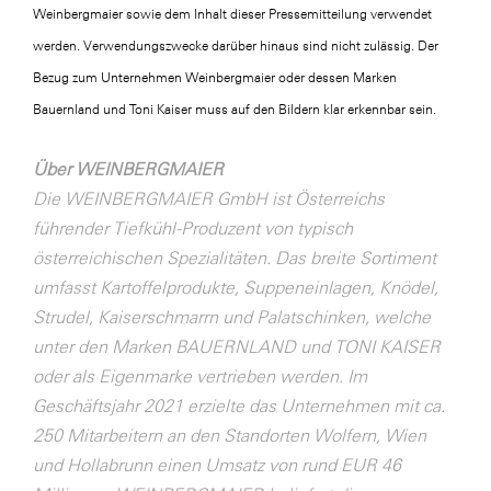
Weinbergmaier sowie dem Inhalt dieser Pressemitteilung verwendet
werden. Verwendungszwecke darüber hinaus sind nicht zulässig. Der
Bezug zum Unternehmen Weinbergmaier oder dessen Marken
Bauernland und Toni Kaiser muss auf den Bildern klar erkennbar sein.
Über WEINBERGMAIER
Die WEINBERGMAIER GmbH ist Österreichs
führender Tiefkühl-Produzent von typisch
österreichischen Spezialitäten. Das breite Sortiment
umfasst Kartoffelprodukte, Suppeneinlagen, Knödel,
Strudel, Kaiserschmarrn und Palatschinken, welche
unter den Marken BAUERNLAND und TONI KAISER
oder als Eigenmarke vertrieben werden. Im
Geschäftsjahr 2021 erzielte das Unternehmen mit ca.
250 Mitarbeitern an den Standorten Wolfern, Wien
und Hollabrunn einen Umsatz von rund EUR 46