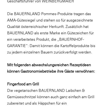
Geschäftsführer von WEINBERGMAIER
SERVICE&MORE
Die BAUERNLAND Pommes-Produkte tragen das
SKINUANCE®
AMA-Gütesiegel und stehen so für ausgezeichnete
Somfy
Qualität österreichischer Herkunft. Zusätzlich hat
Sony DADC
BAUERNLAND als erste Marke ein Gütezeichen für
ein verarbeitetes Produkt, die „BAUERNHOF-
SPIEGLTEC
GARANTIE“: Damit können die Kartoffelprodukte bis
STIHL Tirol
zu jedem einzelnen Bauern zurückverfolgt werden.
Trend Micro
Mit folgenden abwechslungsreichen Rezeptideen
TAG GmbH
können Gastronomiebetriebe ihre Gäste verwöhnen:
VALETTA
Verband Druck Medien Österreich
Fingerfood am Grill
Die vegetarischen BAUERNLAND Laibchen &
Wirtschaftskammer Salzburg
Gemüseschnitzel können auch ganz einfach am Grill
WKS Fachgruppe Fahrzeughandel und
zubereitet und als Häppchen für ein
Fahrzeugtechnik