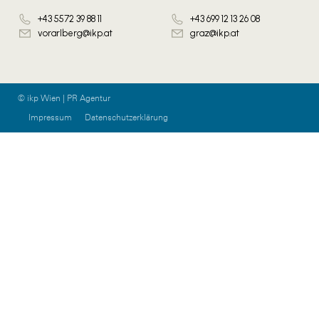
+43 5572 39 88 11
+43 699 12 13 26 08
vorarlberg@ikp.at
graz@ikp.at
© ikp Wien | PR Agentur
Impressum
Datenschutzerklärung