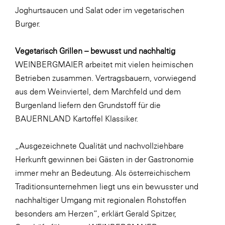
LAT Nitrogen
Joghurtsaucen und Salat oder im vegetarischen
Libro
Burger.
Lidl Österreich
Vegetarisch Grillen – bewusst und nachhaltig
Die Menü-Manufaktur
WEINBERGMAIER arbeitet mit vielen heimischen
MTH Retail Group
Betrieben zusammen. Vertragsbauern, vorwiegend
aus dem Weinviertel, dem Marchfeld und dem
OMV
Burgenland liefern den Grundstoff für die
OptimaMed
BAUERNLAND Kartoffel Klassiker.
PAGRO
„Ausgezeichnete Qualität und nachvollziehbare
PHH Rechtsanwält:innen
Herkunft gewinnen bei Gästen in der Gastronomie
Primark
immer mehr an Bedeutung. Als österreichischem
Salesforce
Traditionsunternehmen liegt uns ein bewusster und
nachhaltiger Umgang mit regionalen Rohstoffen
sebamed
besonders am Herzen“, erklärt Gerald Spitzer,
SeneCura