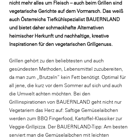
Fressnapf
nicht mehr alles um Fleisch – auch beim Grillen sind
vegetarische Gerichte auf dem Vormarsch. Das weiß
FRoSTA
auch Österreichs Tiefkühlspezialist BAUERNLAND
FV Energierohstoff & Kraftstoff
und bietet daher schmackhafte Alternativen
Gardena
heimischer Herkunft und nachhaltige, kreative
Inspirationen für den vegetarischen Grillgenuss.
Gas Connect Austria
GBV - Verband gemeinnütziger
Grillen gehört zu den beliebtesten und auch
Bauvereinigungen
gesündesten Methoden, Lebensmittel zuzubereiten,
Getzner Werkstoffe
da man zum „Brutzeln“ kein Fett benötigt. Optimal für
Heimat Österreich
all jene, die kurz vor dem Sommer auf sich und auch
die Umwelt achten möchten. Bei den
ikp
Grillinspirationen von BAUERNLAND geht nicht nur
Johnson & Johnson
Vegetariern das Herz auf: Saftige Gemüselaibchen
JELD-WEN DANA
werden zum BBQ Fingerfood, Kartoffel-Klassiker zur
Veggie-Grillpizza. Der BAUERNLAND-Tipp: Am besten
kosaplaner
serviert man die Gemüselaibchen mit leichten