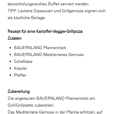
abwechslungsreiches Buffet serviert werden.
WKS Fachgruppe Finanzdienstleister
TIPP: Leckere Dipsaucen und Grillgemüse eignen sich
als köstliche Beilage.
WK UBIT
Zühlke
Rezept für eine Kartoffel-Veggie-Grillpizza
Media
Zutaten
BAUERNLAND Pfannenrösti
BAUERNLAND Mediterranes Gemüse
Schafkäse
Kräuter
Pfeffer
Zubereitung
Die angetauten BAUERNLAND Pfannenrösti am
Grill/Grillplatte zubereiten.
Das Mediterrane Gemüse in der Pfanne erhitzen, auf