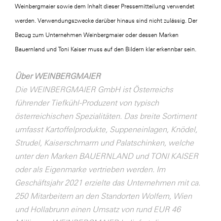
Weinbergmaier sowie dem Inhalt dieser Pressemitteilung verwendet
werden. Verwendungszwecke darüber hinaus sind nicht zulässig. Der
Bezug zum Unternehmen Weinbergmaier oder dessen Marken
Bauernland und Toni Kaiser muss auf den Bildern klar erkennbar sein.
Über WEINBERGMAIER
Die WEINBERGMAIER GmbH ist Österreichs
führender Tiefkühl-Produzent von typisch
österreichischen Spezialitäten. Das breite Sortiment
umfasst Kartoffelprodukte, Suppeneinlagen, Knödel,
Strudel, Kaiserschmarrn und Palatschinken, welche
unter den Marken BAUERNLAND und TONI KAISER
oder als Eigenmarke vertrieben werden. Im
Geschäftsjahr 2021 erzielte das Unternehmen mit ca.
250 Mitarbeitern an den Standorten Wolfern, Wien
und Hollabrunn einen Umsatz von rund EUR 46