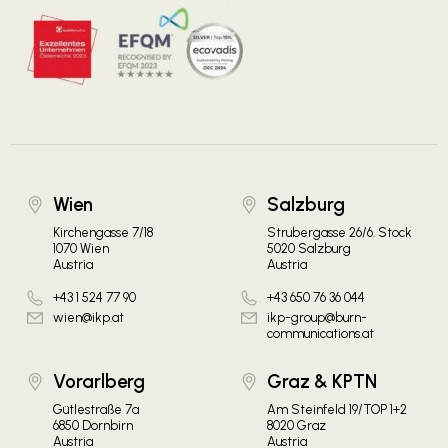
Wien
Salzburg
Kirchengasse 7/18
Strubergasse 26/6. Stock
1070 Wien
5020 Salzburg
Austria
Austria
+43 1 524 77 90
+43 650 76 36 044
wien@ikp.at
ikp-group@burn-
communications.at
Vorarlberg
Graz & KPTN
Gütlestraße 7a
Am Steinfeld 19/TOP 1+2
6850 Dornbirn
8020 Graz
Austria
Austria