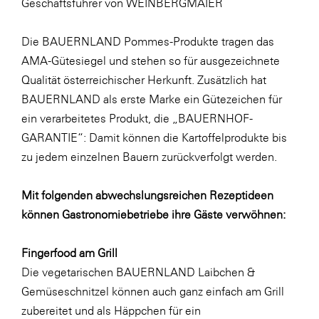
Geschäftsführer von WEINBERGMAIER
SERVICE&MORE
Die BAUERNLAND Pommes-Produkte tragen das
SKINUANCE®
AMA-Gütesiegel und stehen so für ausgezeichnete
Somfy
Qualität österreichischer Herkunft. Zusätzlich hat
Sony DADC
BAUERNLAND als erste Marke ein Gütezeichen für
ein verarbeitetes Produkt, die „BAUERNHOF-
SPIEGLTEC
GARANTIE“: Damit können die Kartoffelprodukte bis
STIHL Tirol
zu jedem einzelnen Bauern zurückverfolgt werden.
Trend Micro
Mit folgenden abwechslungsreichen Rezeptideen
TAG GmbH
können Gastronomiebetriebe ihre Gäste verwöhnen:
VALETTA
Verband Druck Medien Österreich
Fingerfood am Grill
Die vegetarischen BAUERNLAND Laibchen &
Wirtschaftskammer Salzburg
Gemüseschnitzel können auch ganz einfach am Grill
WKS Fachgruppe Fahrzeughandel und
zubereitet und als Häppchen für ein
Fahrzeugtechnik