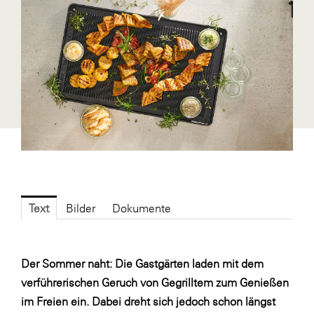
Blaguss
Bundesverband Sonnenschutztechnik
Cineplexx
Colmobil Austria
Controller Institut
Darbo
Designer Outlets Parndorf und Salzburg
DOMOFERM
Text
Bilder
Dokumente
Essity
EY
Der Sommer naht: Die Gastgärten laden mit dem
FG UBIT Salzburg
verführerischen Geruch von Gegrilltem zum Genießen
foodaffairs
im Freien ein. Dabei dreht sich jedoch schon längst