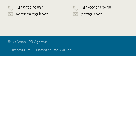
+43 5572 39 88 11
+43 699 12 13 26 08
vorarlberg@ikp.at
graz@ikp.at
© ikp Wien | PR Agentur
Impressum
Datenschutzerklärung