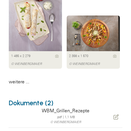
1 485 x 2 279
2 356 x 1 570
© WEINBERGMAIER
© WEINBERGMAIER
weitere ...
Dokumente (2)
WBM_Grillen_Rezepte
.pdf
|
1,1 MB
© WEINBERGMAIER